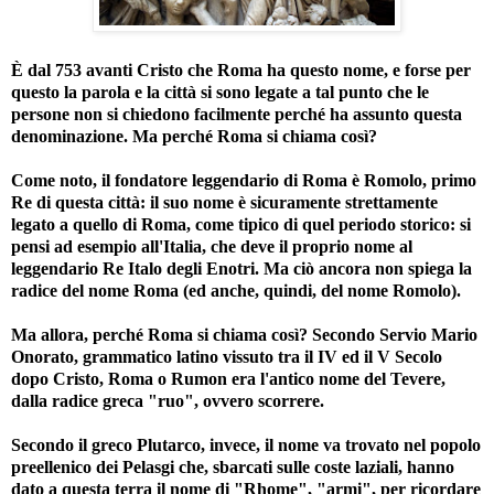
È dal 753 avanti Cristo che Roma ha questo nome, e forse per
questo la parola e la città si sono legate a tal punto che le
persone non si chiedono facilmente perché ha assunto questa
denominazione. Ma perché Roma si chiama così?
Come noto, il fondatore leggendario di Roma è Romolo, primo
Re di questa città: il suo nome è sicuramente strettamente
legato a quello di Roma, come tipico di quel periodo storico: si
pensi ad esempio all'Italia, che deve il proprio nome al
leggendario Re Italo degli Enotri. Ma ciò ancora non spiega la
radice del nome Roma (ed anche, quindi, del nome Romolo).
Ma allora, perché Roma si chiama così? Secondo Servio Mario
Onorato, grammatico latino vissuto tra il IV ed il V Secolo
dopo Cristo, Roma o Rumon era l'antico nome del Tevere,
dalla radice greca "ruo", ovvero scorrere.
Secondo il greco Plutarco, invece, il nome va trovato nel popolo
preellenico dei Pelasgi che, sbarcati sulle coste laziali, hanno
dato a questa terra il nome di "Rhome", "armi", per ricordare