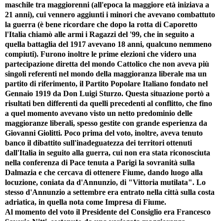
maschile tra maggiorenni (all'epoca la maggiore età iniziava a
21 anni), cui vennero aggiunti i minori che avevano combattuto
la guerra (è bene ricordare che dopo la rotta di Caporetto
l'Italia chiamò alle armi i Ragazzi del '99, che in seguito a
quella battaglia del 1917 avevano 18 anni, qualcuno nemmeno
compiuti). Furono inoltre le prime elezioni che videro una
partecipazione diretta del mondo Cattolico che non aveva più
singoli referenti nel mondo della maggioranza liberale ma un
partito di riferimento, il Partito Popolare Italiano fondato nel
Gennaio 1919 da Don Luigi Sturzo. Questa situazione portò a
risultati ben differenti da quelli precedenti al conflitto, che fino
a quel momento avevano visto un netto predominio delle
maggioranze liberali, spesso gestite con grande esperienza da
Giovanni Giolitti. Poco prima del voto, inoltre, aveva tenuto
banco il dibattito sull'inadeguatezza dei territori ottenuti
dall'Italia in seguito alla guerra, cui non era stata riconosciuta
nella conferenza di Pace tenuta a Parigi la sovranità sulla
Dalmazia e che cercava di ottenere Fiume, dando luogo alla
locuzione, coniata da d'Annunzio, di "Vittoria mutilata". Lo
stesso d'Annunzio a settembre era entrato nella città sulla costa
adriatica, in quella nota come Impresa di Fiume.
Al momento del voto il Presidente del Consiglio era Francesco