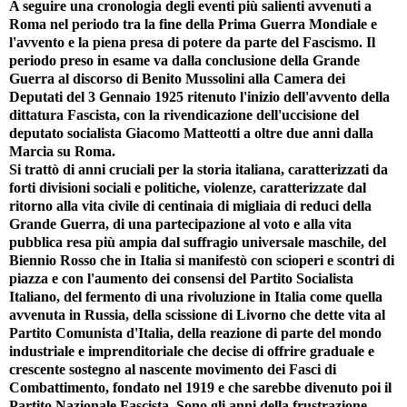
A seguire una cronologia degli eventi più salienti avvenuti a
Roma nel periodo tra la fine della Prima Guerra Mondiale e
l'avvento e la piena presa di potere da parte del Fascismo. Il
periodo preso in esame va dalla conclusione della Grande
Guerra al discorso di Benito Mussolini alla Camera dei
Deputati del 3 Gennaio 1925 ritenuto l'inizio dell'avvento della
dittatura Fascista, con la rivendicazione dell'uccisione del
deputato socialista Giacomo Matteotti a oltre due anni dalla
Marcia su Roma.
Si trattò di anni cruciali per la storia italiana, caratterizzati da
forti divisioni sociali e politiche, violenze, caratterizzate dal
ritorno alla vita civile di centinaia di migliaia di reduci della
Grande Guerra, di una partecipazione al voto e alla vita
pubblica resa più ampia dal suffragio universale maschile, del
Biennio Rosso che in Italia si manifestò con scioperi e scontri di
piazza e con l'aumento dei consensi del Partito Socialista
Italiano, del fermento di una rivoluzione in Italia come quella
avvenuta in Russia, della scissione di Livorno che dette vita al
Partito Comunista d'Italia, della reazione di parte del mondo
industriale e imprenditoriale che decise di offrire graduale e
crescente sostegno al nascente movimento dei Fasci di
Combattimento, fondato nel 1919 e che sarebbe divenuto poi il
Partito Nazionale Fascista. Sono gli anni della frustrazione