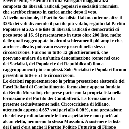
Saverio Nitti, sostenuto da una variegata maggioranza
composta da liberali, radicali, popolari e socialisti riformisti,
che sarebbe rimasto in carica anche dopo il voto.
A livello nazionale, il Partito Socialista Italiano ottenne oltre il
32% dei voti divenendo il partito più votato, seguito dal Partito
Popolare al 20,5 e le liste di liberali, radicali e democratici di
poco sotto al 16. Si presentarono in tutto oltre 200 liste, molte
delle quali raggruppate in alcuni schieramenti più ampi e che,
anche se alleate, potevano essere presenti nella stessa
circoscrizione. Furono in tutto 12 gli schieramenti, che
potevano andare da un'unica denominazione (come nel caso
dei Socialisti, dei Popolari e dei Repubblicani) fino a
raggruppamenti più complessi. Solo Socialisti e Popolari furono
presenti in tutte e 51 le circoscrizioni.
Le elezioni rappresentarono la prima prestazione elettorale dei
Fasci Italiani di Combattimento, formazione appena fondata
da Benito Mussolini, che prese parte con la propria lista nella
formazione del Partito dei Combattenti. La formazione fu
presente esclusivamente nella Circoscrizione di Milano,
ottenendo appena 4.657 voti pari allo 0,08%, una prestazione
che deluse profondamente le loro aspettative e non portò ad
alcun eletto, nemmeno lo stesso Mussolini. A sostenere la lista
dei Fasci c'era anche il Partito Politico Futurista di Filippo