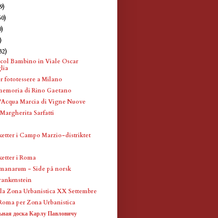
9)
50)
0)
)
32)
ol Bambino in Viale Oscar
lia
r fototessere a Milano
memoria di Rino Gaetano
l'Acqua Marcia di Vigne Nuove
 Margherita Sarfatti
etter i Campo Marzio-distriktet
etter i Roma
manarum - Side på norsk
Frankenstein
ella Zona Urbanistica XX Settembre
i Roma per Zona Urbanistica
ная доска Карлу Павловичу