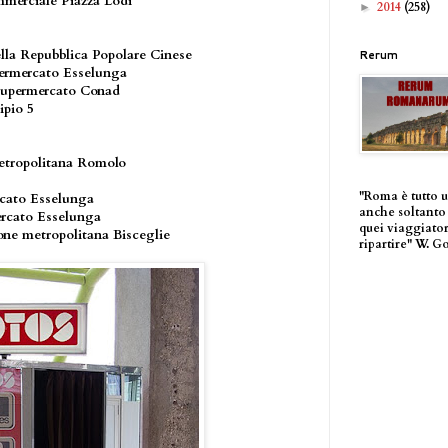
mmerciale Piazza Lodi
2014
(258)
►
lla Repubblica Popolare Cinese
Rerum
permercato Esselunga
 supermercato Conad
ipio 5
metropolitana Romolo
"Roma è tutto 
rcato Esselunga
anche soltanto 
ercato Esselunga
quei viaggiator
ione metropolitana Bisceglie
ripartire" W. G