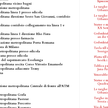
Брюлло
politana vicino bagni
Le targhe
azione metropolitana
Urbanist
itana linea 1 presso edicola
Le targhe
itana direzione Sesto San Giovanni, corridoio
Urbanis
Statue e 
itana corridoio collegamento tra linea 1 e
XX Sette
Gedenktaf
itana linea 1 direzione Rho Fiera
an die 
litana presso farmacia
Gedenktaf
Stazione metropolitana Porta Romana
ura di Milano
Tavla till
etropolitana presso edicola
Sverige
tana presso edicola
Platta til
io del supermercato Esselunga
besök i .
ropolitana uscita Corso Vittorio Emanuele
Tablica p
ropolitana adiacente Trony
Jana Paw
ana
Venerable
Statue e 
Quadra
zione metropolitana Centrale di fronte all'ATM
Le targhe
Urbanis
tropolitana Gorla
Targhe in
tropolitana Pasteur
Svezia a
tropolitana Precotto
Via di Sa
etropolitana Rovereto