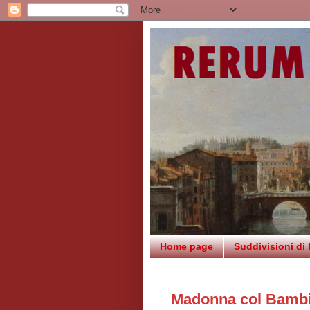
Home page
Suddivisioni di
Madonna col Bambin