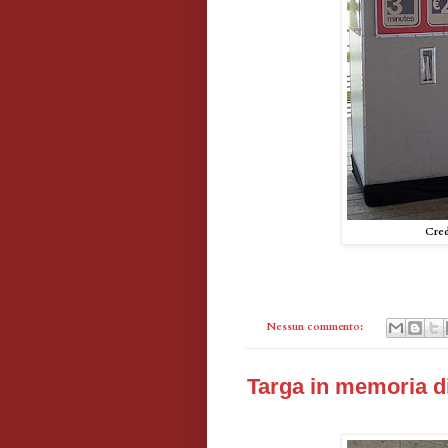
Cred
Nessun commento:
Targa in memoria d