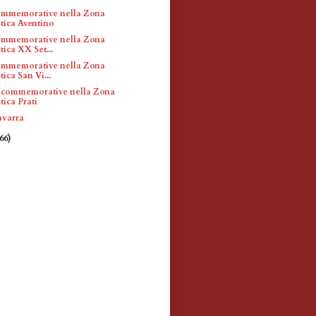
ommemorative nella Zona
tica Aventino
ommemorative nella Zona
tica XX Set...
ommemorative nella Zona
tica San Vi...
 commemorative nella Zona
tica Prati
avarra
(66)