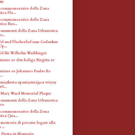
ву
 commemorative della Zona
ica Fla...
 commemorative della Zona
tica Buo...
monumenti della Zona Urbanistica
...
el und Flachrelief zum Gedenken
Op...
el für Wilhelm Waiblinger
 minne av den heliga Birgitta av
l minne av Johannes Paulus II:s
..
amiątkowa upamiętniająca wizytę
ł...
 Mary Ward Memorial Plaque
monumenti della Zona Urbanistica
ro
 commemorative della Zona
tica Qua...
 memoria di persone legate alla
 ...
n Pietro in Montorio