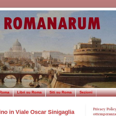
 Roma
Libri su Roma
Siti su Roma
Sezioni
Privacy Poli
o in Viale Oscar Sinigaglia
ottemperanz