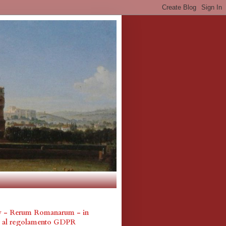
cy - Rerum Romanarum - in
a al regolamento GDPR