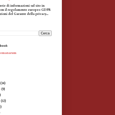
erie di informazioni sul sito in
con il regolamento europeo GDPR
zioni del Garante della privacy...
ebook
Romanarum
e
(14)
e
(9)
)
e
(12)
4)
)