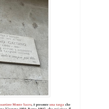
uartiere Monte Sacro
, è presente
una targa
che