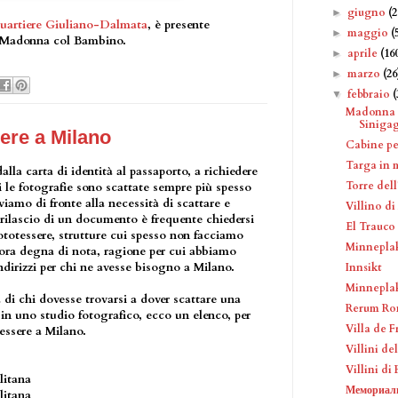
giugno
(2
►
uartiere Giuliano-Dalmata
, è presente
maggio
(
►
a Madonna col Bambino.
aprile
(16
►
marzo
(26
►
febbraio
(
▼
Madonna c
Sinigag
ere a Milano
Cabine pe
Targa in 
alla carta di identità al passaporto, a richiedere
Torre del
i le fotografie sono scattate sempre più spesso
iamo di fronte alla necessità di scattare e
Villino di
 rilascio di un documento è frequente chiedersi
El Trauco
fototessere, strutture cui spesso non facciamo
Minneplak
ncora degna di nota, ragione per cui abbiamo
indirizzi per chi ne avesse bisogno a Milano.
Innsikt
Minneplak
à di chi dovesse trovarsi a dover scattare una
Rerum Ro
 in uno studio fotografico, ecco un elenco, per
Villa de 
essere a Milano.
Villini d
Villini d
olitana
Мемориаль
olitana