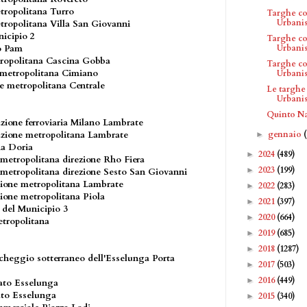
tropolitana Turro
Targhe c
Urbanis
tropolitana Villa San Giovanni
icipio 2
Targhe c
Urbanis
to Pam
tropolitana Cascina Gobba
Targhe c
 metropolitana Cimiano
Urbanis
ne metropolitana Centrale
Le targhe
Urbanis
Quinto N
azione ferroviaria Milano Lambrate
gennaio
tazione metropolitana Lambrate
►
ia Doria
2024
(489)
►
 metropolitana direzione Rho Fiera
2023
(199)
►
e metropolitana direzione Sesto San Giovanni
zione metropolitana Lambrate
2022
(283)
►
zione metropolitana Piola
2021
(397)
►
e del Municipio 3
2020
(664)
►
etropolitana
2019
(685)
►
2018
(1287)
►
rcheggio sotterraneo dell'Esselunga Porta
2017
(503)
►
2016
(449)
►
cato Esselunga
ato Esselunga
2015
(340)
►