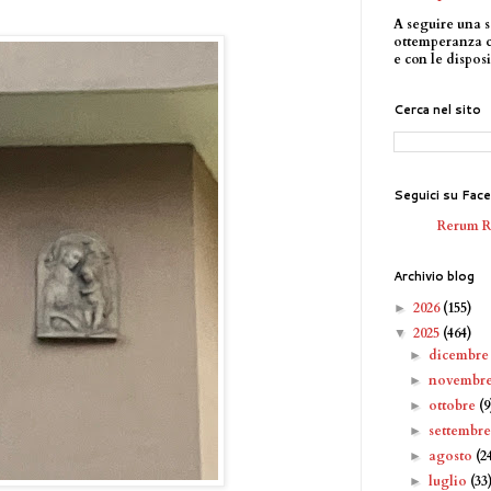
A seguire una s
ottemperanza 
e con le disposi
Cerca nel sito
Seguici su Fac
Rerum 
Archivio blog
2026
(155)
►
2025
(464)
▼
dicembr
►
novembr
►
ottobre
(9
►
settembr
►
agosto
(2
►
luglio
(33
►