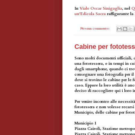
In
Viale Oscar Sinigaglia
, nel
Q
un'Edicola Sacra
raffigurante l
Nessun commento:
Cabine per fototess
Sono molti documenti ufficiali, d
una fototessera, e in tempi in cu
dagli smartphone, quando ci trov
consegnare una fotografia per il
dove si trovino le cabine per le 
caso. Eppure la loro utilità è a
deciso di raccogliere qui i loro 
Per venire incontro alle necessit
fototessera e non volesse recarsi
Municipio, delle cabine per fotot
Municipio 1
Piazza Cairoli, Stazione metrop
Piazza Cairoli, Stazione metrop