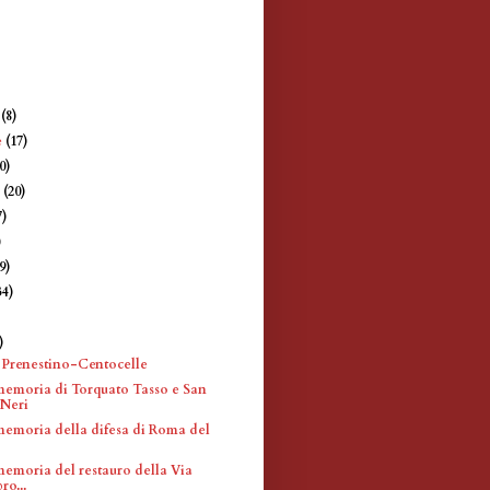
e
(8)
e
(17)
0)
e
(20)
7)
)
9)
34)
)
)
 Prenestino-Centocelle
memoria di Torquato Tasso e San
 Neri
memoria della difesa di Roma del
memoria del restauro della Via
ro...