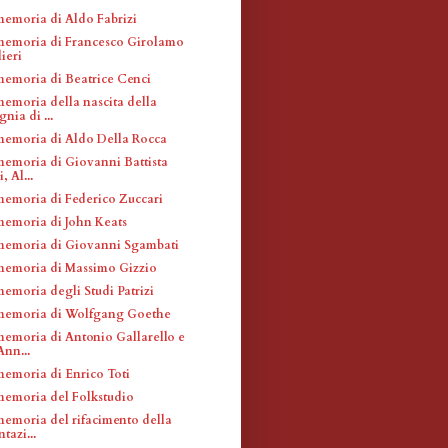
memoria di Aldo Fabrizi
memoria di Francesco Girolamo
ieri
memoria di Beatrice Cenci
memoria della nascita della
ia di ...
memoria di Aldo Della Rocca
memoria di Giovanni Battista
, Al...
memoria di Federico Zuccari
memoria di John Keats
memoria di Giovanni Sgambati
memoria di Massimo Gizzio
memoria degli Studi Patrizi
 memoria di Wolfgang Goethe
memoria di Antonio Gallarello e
nn...
memoria di Enrico Toti
memoria del Folkstudio
memoria del rifacimento della
tazi...