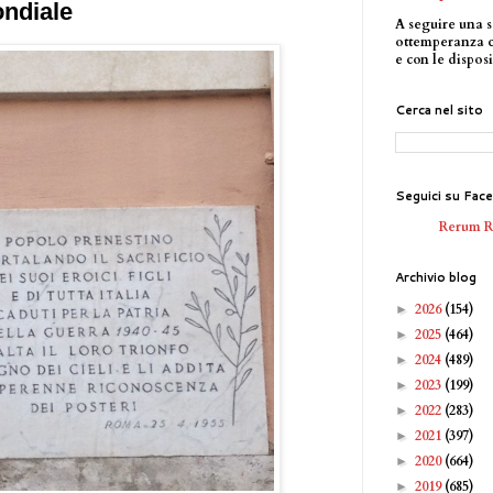
ndiale
A seguire una s
ottemperanza 
e con le disposi
Cerca nel sito
Seguici su Fac
Rerum 
Archivio blog
2026
(154)
►
2025
(464)
►
2024
(489)
►
2023
(199)
►
2022
(283)
►
2021
(397)
►
2020
(664)
►
2019
(685)
►