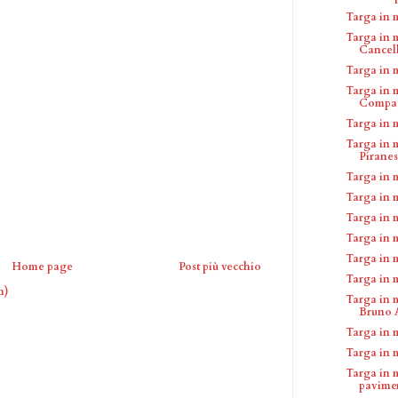
Targa in 
Targa in 
Cancell
Targa in 
Targa in 
Compagn
Targa in 
Targa in 
Piranesi
Targa in 
Targa in 
Targa in 
Targa in 
Targa in 
Home page
Post più vecchio
Targa in
m)
Targa in 
Bruno A
Targa in 
Targa in 
Targa in 
pavimen