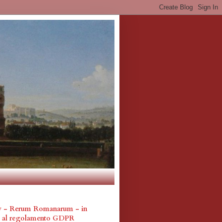
cy - Rerum Romanarum - in
a al regolamento GDPR