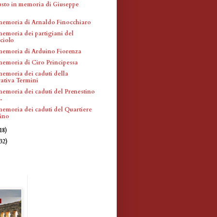
usto in memoria di Giuseppe
memoria di Arnaldo Finocchiaro
memoria dei partigiani del
ciolo
memoria di Arduino Fiorenza
memoria di Ciro Principessa
memoria dei caduti della
ativa Termini
memoria dei caduti del Prenestino
.
memoria dei caduti del Quartiere
tino
18)
(32)