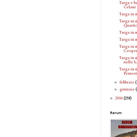
Targa e b
Celani
Targa in 
Targa in 
Quartic
Targa in 
Targa in 
Targa in 
Cooper
Targa in 
nella S..
Targa in 
Prenes
febbraio
(
►
gennaio
►
2014
(258)
►
Rerum