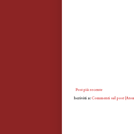
Post più recente
Iscriviti a:
Commenti sul post (Ato