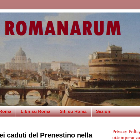
 Roma
Libri su Roma
Siti su Roma
Sezioni
Privacy Poli
i caduti del Prenestino nella
ottemperanz