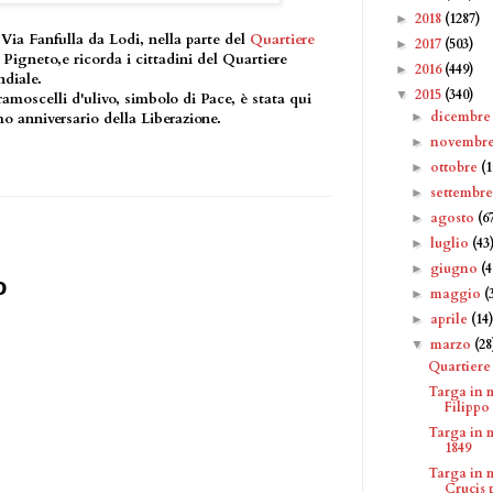
2018
(1287)
►
 Via Fanfulla da Lodi, nella parte del
Quartiere
2017
(503)
►
igneto,e ricorda i cittadini del Quartiere
2016
(449)
►
diale.
2015
(340)
▼
amoscelli d'ulivo, simbolo di Pace, è stata qui
dicembr
►
mo anniversario della Liberazione.
novembr
►
ottobre
(1
►
settembr
►
agosto
(6
►
luglio
(43
►
giugno
(4
►
o
maggio
(
►
aprile
(14
►
marzo
(28
▼
Quartiere
Targa in 
Filippo
Targa in 
1849
Targa in 
Crucis p