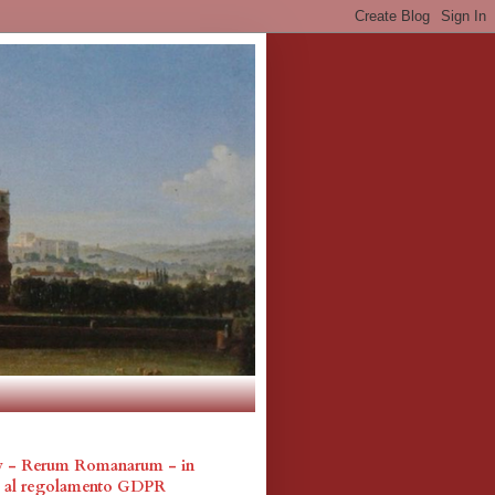
cy - Rerum Romanarum - in
a al regolamento GDPR