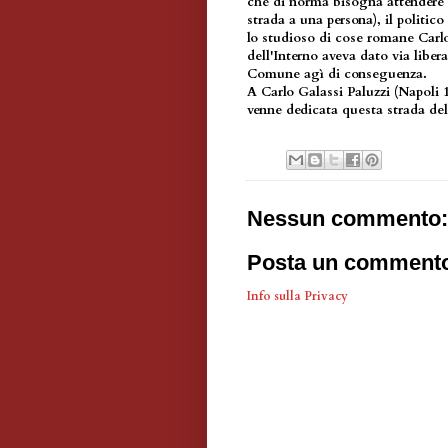
che di norma bisogna attendere s
strada a una persona), il politic
lo studioso di cose romane Carlo 
dell'Interno aveva dato via libera
Comune agì di conseguenza.
A Carlo Galassi Paluzzi (Napoli
venne dedicata questa strada del
Nessun commento:
Posta un comment
Info sulla Privacy