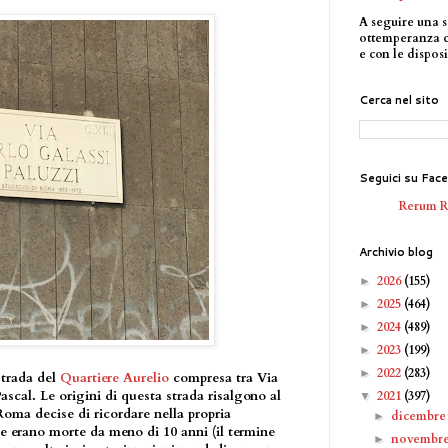
A seguire una s
ottemperanza 
e con le disposi
Cerca nel sito
Seguici su Fac
Rerum 
Archivio blog
2026
(155)
►
2025
(464)
►
2024
(489)
►
2023
(199)
►
2022
(283)
►
strada del
Quartiere Aurelio
compresa tra Via
ascal. Le origini di questa strada risalgono al
2021
(397)
▼
oma decise di ricordare nella propria
dicembr
►
e erano morte da meno di 10 anni (il termine
novembr
►