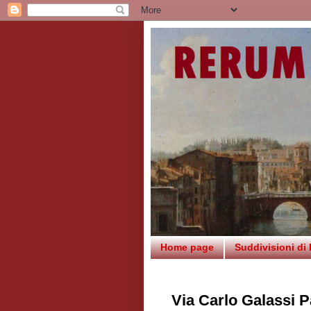
Home page
Suddivisioni di
Via Carlo Galassi P