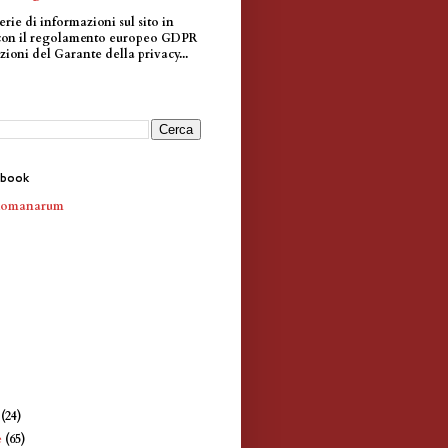
erie di informazioni sul sito in
con il regolamento europeo GDPR
zioni del Garante della privacy...
ebook
Romanarum
e
(24)
e
(65)