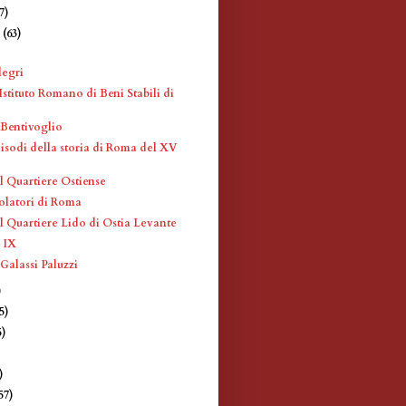
7)
e
(63)
)
legri
Istituto Romano di Beni Stabili di
 Bentivoglio
pisodi della storia di Roma del XV
l Quartiere Ostiense
olatori di Roma
l Quartiere Lido di Ostia Levante
 IX
Galassi Paluzzi
)
5)
5)
)
)
57)