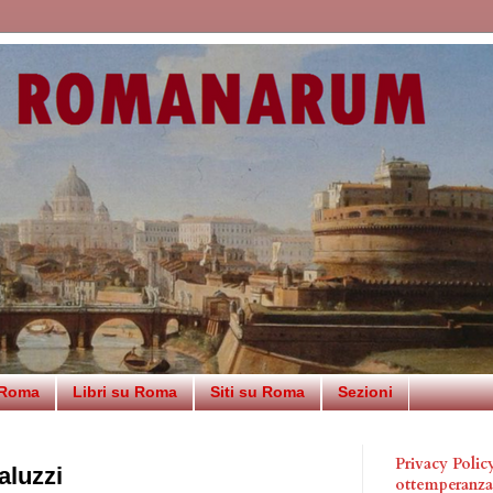
 Roma
Libri su Roma
Siti su Roma
Sezioni
Privacy Poli
aluzzi
ottemperanz