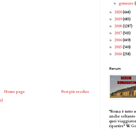
gennaio
►
2020
(664)
►
2019
(685)
►
2018
(1287)
►
2017
(503)
►
2016
(449)
►
2015
(340)
►
2014
(258)
►
Rerum
Home page
Post più vecchio
m)
"Roma è tutto 
anche soltanto 
quei viaggiator
ripartire" W. G