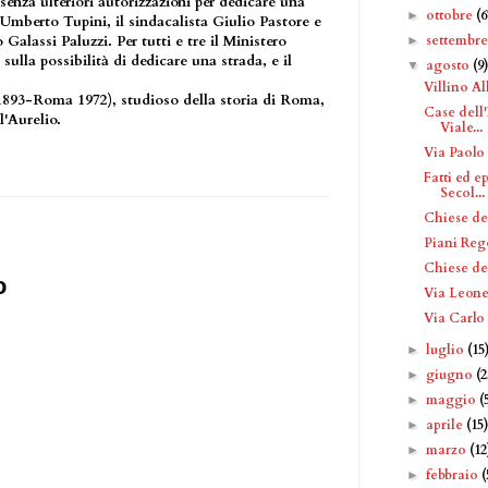
enza ulteriori autorizzazioni per dedicare una
ottobre
(6
►
o Umberto Tupini, il sindacalista Giulio Pastore e
settembr
Galassi Paluzzi. Per tutti e tre il Ministero
►
 sulla possibilità di dedicare una strada, e il
agosto
(9
▼
Villino Al
 1893-Roma 1972), studioso della storia di Roma,
Case dell'
l'Aurelio.
Viale...
Via Paolo
Fatti ed e
Secol...
Chiese de
Piani Reg
Chiese de
o
Via Leone
Via Carlo 
luglio
(15
►
giugno
(2
►
maggio
(
►
aprile
(15
►
marzo
(12
►
febbraio
(
►