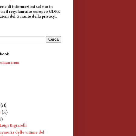
erie di informazioni sul sito in
con il regolamento europeo GDPR
zioni del Garante della privacy...
ebook
Romanarum
e
(21)
e
(35)
7)
uigi Bigiarelli
memoria delle vittime del