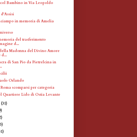
col Bambino in Via Leopoldo
 d'Assisi
inciampo in memoria di Amelia
Universo
memoria del trasferimento
magine d...
della Madonna del Divino Amore
 d...
cra di San Pio da Pietrelcina in
..
cilii
Paolo Orlando
 Roma scomparsi per categoria
l Quartiere Lido di Ostia Levante
e
(31)
9)
2)
3)
41)