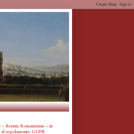
cy - Rerum Romanarum - in
a al regolamento GDPR