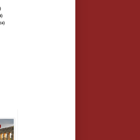
)
)
8)
(14)