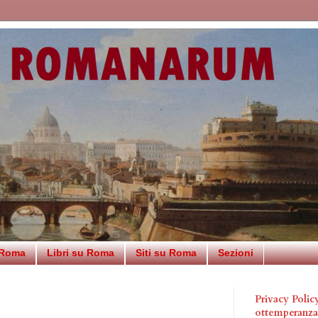
 Roma
Libri su Roma
Siti su Roma
Sezioni
Privacy Poli
ottemperanz