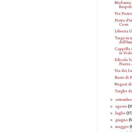
Madonna 
Ruspoli
Via Pietro
Pietra d'
Coen
Libreria 
Targa in 
dell'Im
Cappella 
in Viale
Edicola Sa
Piazza .
Via dei Lu
Busto di 
Negozi di
Targhe de
settembr
►
agosto
(3
►
luglio
(17
►
giugno
(5
►
maggio
(
►