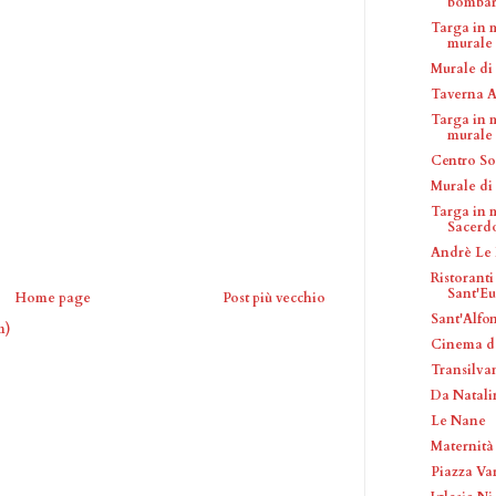
bombar
Targa in 
murale a
Murale di
Taverna A
Targa in 
murale a
Centro So
Murale di
Targa in 
Sacerdot
Andrè Le 
Ristoranti
Sant'Eu
Home page
Post più vecchio
Sant'Alfo
m)
Cinema de
Transilva
Da Natalin
Le Nane
Maternità
Piazza Var