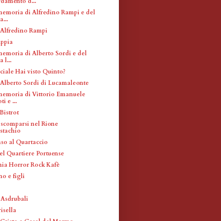
damento d...
memoria di Alfredino Rampi e del
...
 Alfredino Rampi
ppia
memoria di Alberto Sordi e del
 l...
ciale Hai visto Quinto?
 Alberto Sordi di Lucamaleonte
memoria di Vittorio Emanuele
i e ...
Bistrot
 scomparsi nel Rione
stachio
nso al Quartaccio
l Quartiere Portuense
nia Horror Rock Kafè
o e figli
 Asdrubali
isella