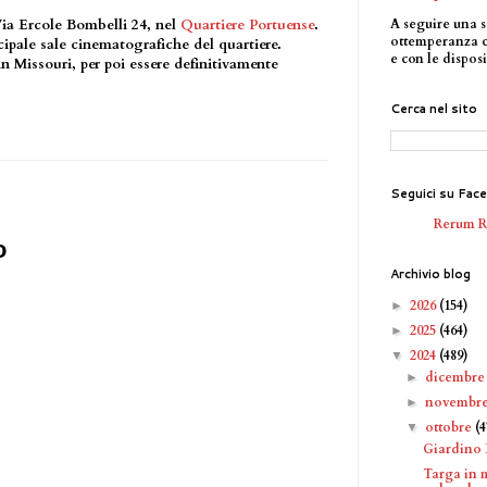
A seguire una s
Via Ercole Bombelli 24, nel
Quartiere Portuense
.
ottemperanza 
cipale sale cinematografiche del quartiere.
e con le disposi
Missouri, per poi essere definitivamente
Cerca nel sito
Seguici su Fac
Rerum 
o
Archivio blog
2026
(154)
►
2025
(464)
►
2024
(489)
▼
dicembr
►
novembr
►
ottobre
(4
▼
Giardino L
Targa in 