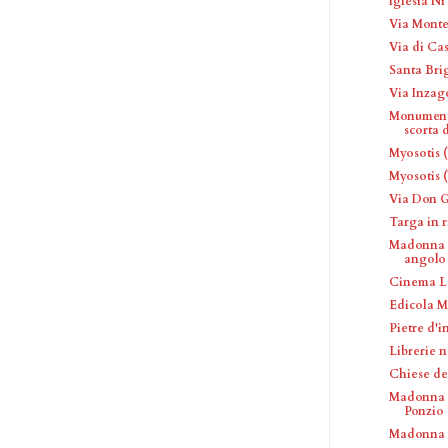
Iglesia N
Via Monte
Via di Ca
Santa Bri
Via Inzag
Monumento
scorta di
Myosotis (
Myosotis (
Via Don G
Targa in r
Madonna S
angolo V
Cinema L
Edicola M
Pietre d'
Librerie 
Chiese de
Madonna d
Ponzio
Madonna 