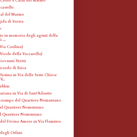
i Cristo a Casal del Marmo
castello
sal del Marmo
gida di Svezia
o
 in memoria degli agenti della
 ...
Via Casilina)
Vicolo della Vaccarella)
iovanni Verità
icordo di Erica
istina in Via delle Sette Chiese
...
eblon
ariana in Via di Sant'Adautto
inciampo del Quartiere Nomentano
nel Quartiere Nomentano
l Quartiere Nomentano
el Divino Amore in Via Flaminio
degli Orfani