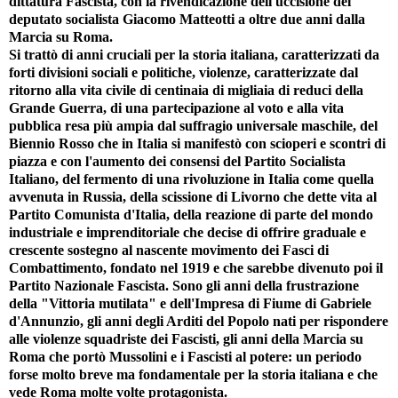
dittatura Fascista, con la rivendicazione dell'uccisione del
deputato socialista Giacomo Matteotti a oltre due anni dalla
Marcia su Roma.
Si trattò di anni cruciali per la storia italiana, caratterizzati da
forti divisioni sociali e politiche, violenze, caratterizzate dal
ritorno alla vita civile di centinaia di migliaia di reduci della
Grande Guerra, di una partecipazione al voto e alla vita
pubblica resa più ampia dal suffragio universale maschile, del
Biennio Rosso che in Italia si manifestò con scioperi e scontri di
piazza e con l'aumento dei consensi del Partito Socialista
Italiano, del fermento di una rivoluzione in Italia come quella
avvenuta in Russia, della scissione di Livorno che dette vita al
Partito Comunista d'Italia, della reazione di parte del mondo
industriale e imprenditoriale che decise di offrire graduale e
crescente sostegno al nascente movimento dei Fasci di
Combattimento, fondato nel 1919 e che sarebbe divenuto poi il
Partito Nazionale Fascista. Sono gli anni della frustrazione
della "Vittoria mutilata" e dell'Impresa di Fiume di Gabriele
d'Annunzio, gli anni degli Arditi del Popolo nati per rispondere
alle violenze squadriste dei Fascisti, gli anni della Marcia su
Roma che portò Mussolini e i Fascisti al potere: un periodo
forse molto breve ma fondamentale per la storia italiana e che
vede Roma molte volte protagonista.