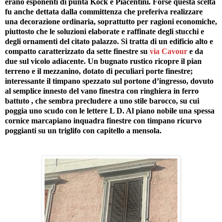
erano esponenti di punta Kock e Piacentini. Forse questa scelta
fu anche dettata dalla committenza che preferiva realizzare
una decorazione ordinaria, soprattutto per ragioni economiche,
piuttosto che le soluzioni elaborate e raffinate degli stucchi e
degli ornamenti del citato palazzo. Si tratta di un edificio alto e
compatto caratterizzato da sette finestre su
via Cavour
e da
due sul vicolo adiacente. Un bugnato rustico ricopre il pian
terreno e il mezzanino, dotato di peculiari porte finestre;
interessante il timpano spezzato sul portone d’ingresso, dovuto
al semplice innesto del vano finestra con ringhiera in ferro
battuto , che sembra precludere a uno stile barocco, su cui
poggia uno scudo con le lettere L D. Al piano nobile una spessa
cornice marcapiano inquadra finestre con timpano ricurvo
poggianti su un triglifo con capitello a mensola.