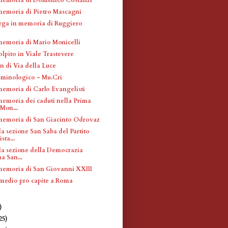
memoria di Pietro Mascagni
arga in memoria di Ruggiero
memoria di Mario Monicelli
lpito in Viale Trastevere
n di Via della Luce
minologico - Mu.Cri
memoria di Carlo Evangelisti
memoria dei caduti nella Prima
Mon...
memoria di San Giacinto Odrovaz
a sezione San Saba del Partito
ta...
la sezione della Democrazia
a San...
memoria di San Giovanni XXIII
o medio pro capite a Roma
)
)
25)