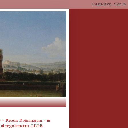
cy - Rerum Romanarum - in
a al regolamento GDPR