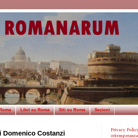
 Roma
Libri su Roma
Siti su Roma
Sezioni
Privacy Poli
i Domenico Costanzi
ottemperanz