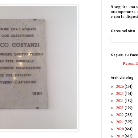
A seguire una s
ottemperanza 
e con le disposi
Cerca nel sito
Seguici su Fac
Rerum 
Archivio blog
2026
(154)
►
2025
(464)
►
2024
(489)
►
2023
(199)
►
2022
(283)
►
2021
(397)
►
2020
(664)
►
2019
(685)
►