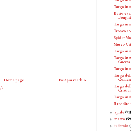
Targa in 
Busto e t
Bonghi
Targa in 
Tronco sco
Spider Ma
Museo Cri
Targa in 
Targa in 
Guerra 
Targa in 
Targa dell
Comunis
Home page
Post più vecchio
Targa del
m)
Cristian
Targa in 
Il reddit
aprile
(71
►
marzo
(59
►
febbraio
(
►