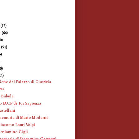
e
(12)
e
(66)
0)
e
(51)
6)
)
0)
22)
ione del Palazzo di Giustizia
tas
 Bubula
 IACP di Tor Sapienza
astellani
memoria di Mario Moderni
Giacomo Lauri Volpi
Beniamino Gigli
memoria di Domenico Costanzi