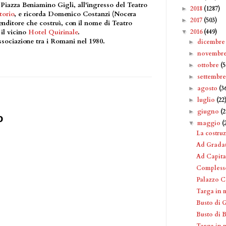
 Piazza Beniamino Gigli, all'ingresso del Teatro
2018
(1287)
►
torio
, e ricorda Domenico Costanzi (Nocera
2017
(503)
►
ditore che costruì, con il nome di Teatro
2016
(449)
 il vicino
Hotel Quirinale
.
▼
Associazione tra i Romani nel 1980.
dicembr
►
novembr
►
ottobre
(5
►
settembr
►
agosto
(3
►
luglio
(22
►
giugno
(2
►
o
maggio
(
▼
La costruz
Ad Grada
Ad Capita
Complesso
Palazzo C
Targa in 
Busto di 
Busto di 
Targa in 