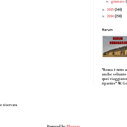
gennaio
►
2015
(340)
►
2014
(258)
►
Rerum
"Roma è tutto 
anche soltanto 
quei viaggiator
ripartire" W. G
 riservata
Powered by
Blogger
.