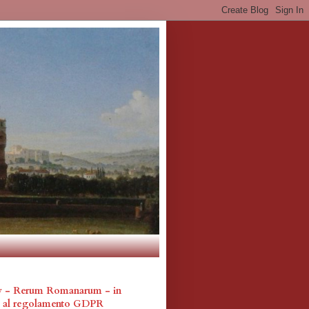
cy - Rerum Romanarum - in
a al regolamento GDPR