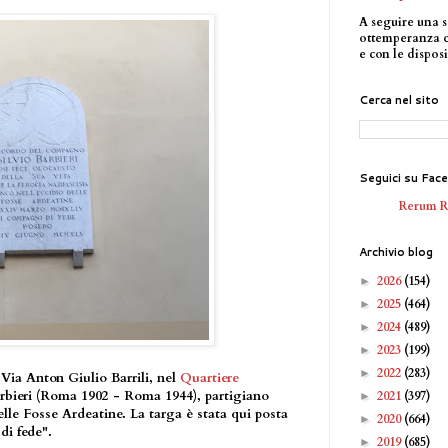
A seguire una s
ottemperanza 
e con le disposi
Cerca nel sito
Seguici su Fac
Rerum 
Archivio blog
2026
(154)
►
2025
(464)
►
2024
(489)
►
2023
(199)
►
2022
(283)
►
 Via Anton Giulio Barrili, nel
Quartiere
Barbieri (Roma 1902 - Roma 1944), partigiano
2021
(397)
►
lle Fosse Ardeatine. La targa è stata qui posta
2020
(664)
►
di fede".
2019
(685)
►