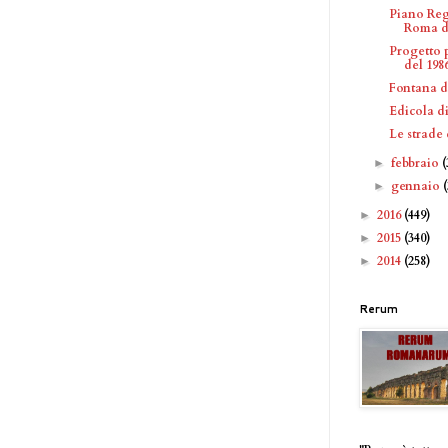
Piano Reg
Roma d
Progetto 
del 198
Fontana d
Edicola di
Le strade
febbraio
(
►
gennaio
►
2016
(449)
►
2015
(340)
►
2014
(258)
►
Rerum