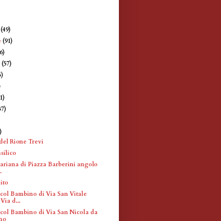
e
(49)
e
(91)
6)
e
(57)
5)
)
1)
37)
)
)
del Rione Trevi
silico
ariana di Piazza Barberini angolo
.
ito
ol Bambino di Via San Vitale
Via d...
ol Bambino di Via San Nicola da
ino