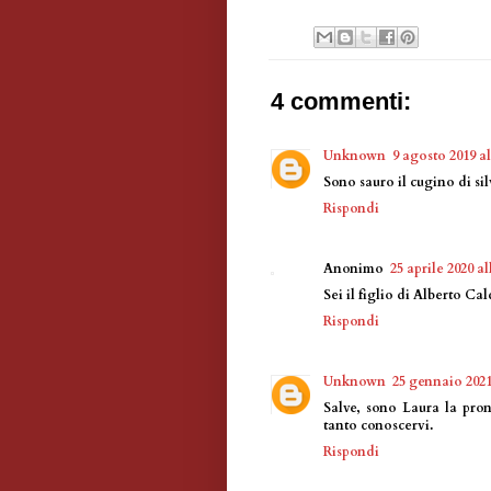
4 commenti:
Unknown
9 agosto 2019 al
Sono sauro il cugino di sil
Rispondi
Anonimo
25 aprile 2020 al
Sei il figlio di Alberto C
Rispondi
Unknown
25 gennaio 2021
Salve, sono Laura la proni
tanto conoscervi.
Rispondi