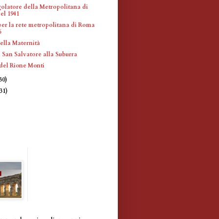
olatore della Metropolitana di
el 1941
per la rete metropolitana di Roma
6
ella Maternità
 San Salvatore alla Suburra
 del Rione Monti
30)
(31)