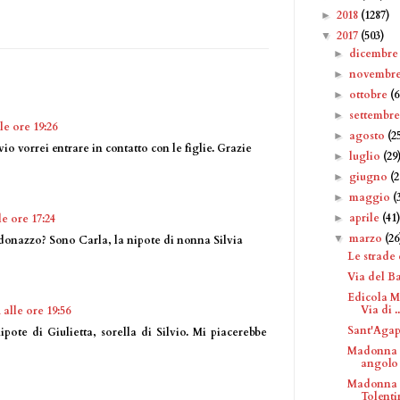
2018
(1287)
►
2017
(503)
▼
dicembr
►
novembr
►
ottobre
(6
►
settembr
►
le ore 19:26
agosto
(2
►
vio vorrei entrare in contatto con le figlie. Grazie
luglio
(29
►
giugno
(2
►
maggio
(
►
aprile
(41
►
le ore 17:24
marzo
(26
▼
aldonazzo? Sono Carla, la nipote di nonna Silvia
Le strade 
Via del Ba
Edicola M
Via di ..
 alle ore 19:56
Sant'Agap
pote di Giulietta, sorella di Silvio. Mi piacerebbe
Madonna c
angolo 
Madonna c
Tolent