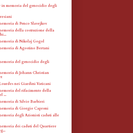
 in memoria del genocidio degli
resiani
memoria di Penco Slavejkov
memoria della costruzione della
i...
memoria di Nikolaj Gogol
memoria di Agostino Bertani
memoria del genocidio degli
memoria di Johann Christian
rt
Lourdes nei Giardini Vaticani
memoria del rifacimento della
l ...
memoria di Silvio Barbieri
memoria di Giorgio Caproni
emoria degli Azionisti caduti alle
memoria dei caduti del Quartiere
g...