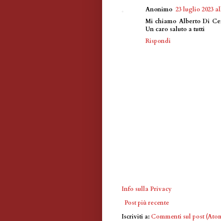
Anonimo
23 luglio 2023 al
Mi chiamo Alberto Di Cer
Un caro saluto a tutti
Rispondi
Info sulla Privacy
Post più recente
Iscriviti a:
Commenti sul post (Ato