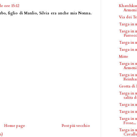
Khatchkar
le ore 15:12
Armeni
bo, figlio di Manlio, Silvia era anche mia Nonna.
Via dei Te
Targa in 
Targa in 
Parrocch
Targa in 
Targa in 
Mitte
Targa in 
Armeni
Targa in 
Reinha
Grotta di 
Targa in 
salita de
Targa in 
Targa in 
Targa in m
Fosse...
Home page
Post più vecchio
Targa in 
Cavalle
m)