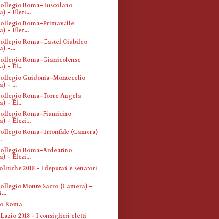
 Collegio Roma-Tuscolano
) - Elezi...
 Collegio Roma-Primavalle
) - Elez...
 Collegio Roma-Castel Giubileo
) -...
 Collegio Roma-Gianicolense
) - El...
 Collegio Guidonia-Montecelio
) - ...
 Collegio Roma-Torre Angela
) - El...
 Collegio Roma-Fiumicino
) - Elezi...
 Collegio Roma-Trionfale (Camera)
.
 Collegio Roma-Ardeatino
) - Elezi...
olitiche 2018 - I deputati e senatori
 Collegio Monte Sacro (Camera) -
...
ro Roma
Lazio 2018 - I consiglieri eletti