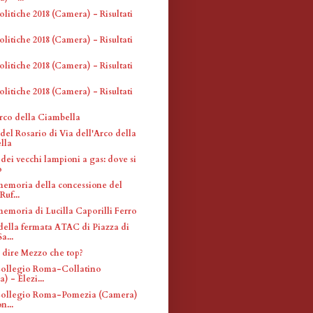
olitiche 2018 (Camera) - Risultati
olitiche 2018 (Camera) - Risultati
olitiche 2018 (Camera) - Risultati
olitiche 2018 (Camera) - Risultati
Arco della Ciambella
el Rosario di Via dell'Arco della
lla
dei vecchi lampioni a gas: dove si
o
memoria della concessione del
Ruf...
memoria di Lucilla Caporilli Ferro
 della fermata ATAC di Piazza di
a...
 dire Mezzo che top?
 Collegio Roma-Collatino
) - Elezi...
 Collegio Roma-Pomezia (Camera)
n...