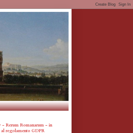
cy - Rerum Romanarum - in
a al regolamento GDPR