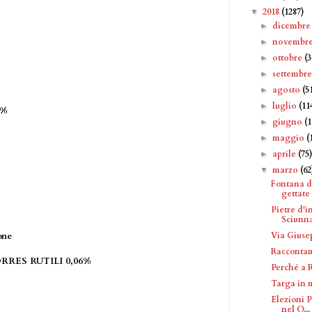
2018
(1287)
▼
dicembr
►
novembr
►
ottobre
(
►
settembr
►
agosto
(5
►
luglio
(11
►
6%
giugno
(
►
maggio
(
►
aprile
(75
►
marzo
(62
▼
Fontana d
gettate 
Pietre d'
Sciunn
Via Giuse
one
Raccontam
RES RUTILI 0,06%
Perché a 
Targa in 
Elezioni P
nel Q...