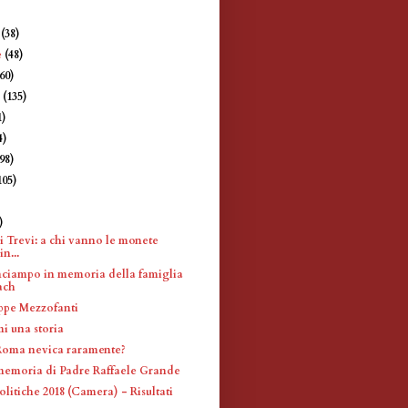
e
(38)
e
(48)
360)
e
(135)
1)
4)
198)
105)
)
)
i Trevi: a chi vanno le monete
in...
inciampo in memoria della famiglia
ach
ppe Mezzofanti
i una storia
Roma nevica raramente?
memoria di Padre Raffaele Grande
olitiche 2018 (Camera) - Risultati