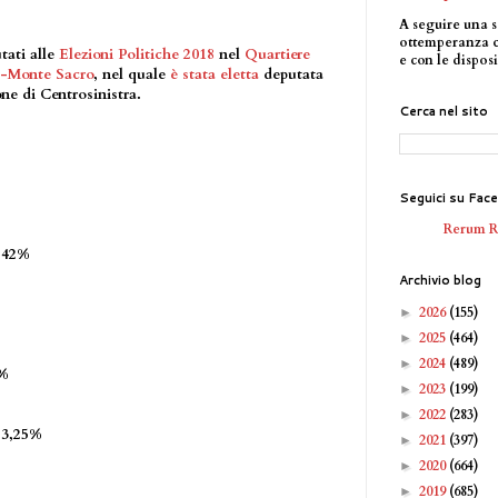
A seguire una s
ottemperanza 
tati alle
Elezioni Politiche 2018
nel
Quartiere
e con le disposi
-Monte Sacro
, nel quale
è stata eletta
deputata
ne di Centrosinistra.
Cerca nel sito
Seguici su Fac
Rerum 
,42%
Archivio blog
2026
(155)
►
2025
(464)
►
2024
(489)
►
%
2023
(199)
►
2022
(283)
►
3,25%
2021
(397)
►
2020
(664)
►
2019
(685)
►