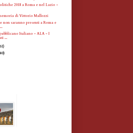
olitiche 2018 a Roma e nel Lazio -
memoria di Vittorio Mallozzi
che non saranno presenti a Roma e
..
pubblicano Italiano - ALA - I
i ...
61)
(40)