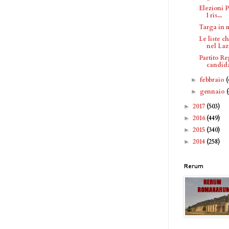
Elezioni P
I ris...
Targa in 
Le liste 
nel Laz.
Partito Re
candidat
febbraio
(
►
gennaio
►
2017
(503)
►
2016
(449)
►
2015
(340)
►
2014
(258)
►
Rerum