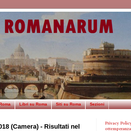
 Roma
Libri su Roma
Siti su Roma
Sezioni
Privacy Poli
018 (Camera) - Risultati nel
ottemperanz