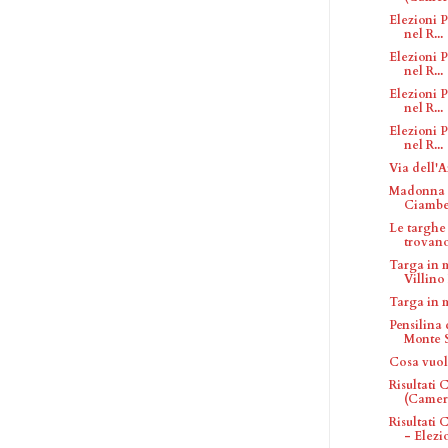
Elezioni P
nel R...
Elezioni P
nel R...
Elezioni P
nel R...
Elezioni P
nel R...
Via dell'
Madonna d
Ciambe
Le targhe 
trovan
Targa in 
Villino 
Targa in 
Pensilina
Monte S
Cosa vuol
Risultati
(Camera
Risultati
- Elezio