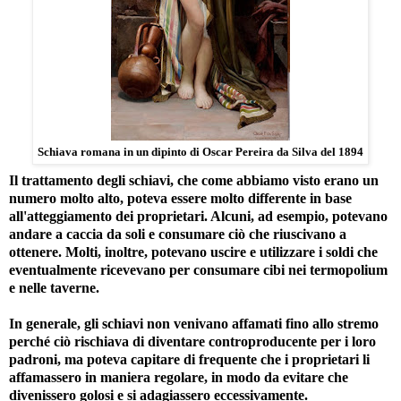
Schiava romana in un dipinto di Oscar Pereira da Silva del 1894
Il trattamento degli schiavi, che come abbiamo visto erano un
numero molto alto, poteva essere molto differente in base
all'atteggiamento dei proprietari. Alcuni, ad esempio, potevano
andare a caccia da soli e consumare ciò che riuscivano a
ottenere. Molti, inoltre, potevano uscire e utilizzare i soldi che
eventualmente ricevevano per consumare cibi nei termopolium
e nelle taverne.
In generale, gli schiavi non venivano affamati fino allo stremo
perché ciò rischiava di diventare controproducente per i loro
padroni, ma poteva capitare di frequente che i proprietari li
affamassero in maniera regolare, in modo da evitare che
divenissero golosi e si adagiassero eccessivamente.