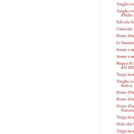
Targhe c
Targhe co
d'Italia
Edicole S
Curiosità
Pietre d'
Le fontan
Statue e 
Statue e 
Mappa di 
del 192
Targa in 
Targhe co
Antica
Pietre d'
Pietre d'
Pietre d'
Vittori
Targa in 
Viale dei 
Targa in 