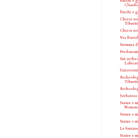
Parchi e 
Claudi
Parchi e 
Chiese no
Tiburti
Chiese no
Via Barto
Stemma di
Perdonam
Siti arche
Labica
Universit
Archeolog
Tiburti
Archeolog
Serbatoio 
Statue e 
Nomen
Statue e 
Statue e 
Le fontane
Statue e 