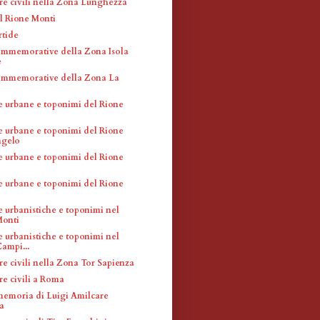
ure civili nella Zona Lunghezza
l Rione Monti
tide
mmemorative della Zona Isola
e
ommemorative della Zona La
e urbane e toponimi del Rione
e urbane e toponimi del Rione
ngelo
e urbane e toponimi del Rione
e urbane e toponimi del Rione
e urbanistiche e toponimi nel
Monti
e urbanistiche e toponimi nel
ampi...
re civili nella Zona Tor Sapienza
re civili a Roma
memoria di Luigi Amilcare
a