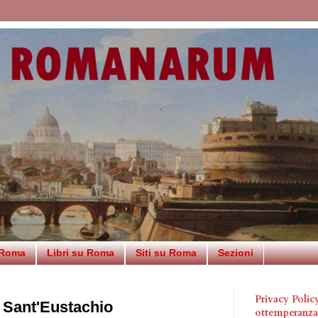
 Roma
Libri su Roma
Siti su Roma
Sezioni
Privacy Poli
e Sant'Eustachio
ottemperanz