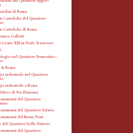
giardini del Quartiere Appio-
o
giardini di Roma
n Cattoliche del Quartiere
no
n Cattoliche di Roma
lomeo Galletti
 Leone XIII in Viale Trastevere
i
ologici nel Quartiere Prenestino-
no
à di Roma
ia industriale nel Quartiere
no
ia industriale a Roma
Idrico di Via Eleniana
monumenti del Quartiere
tano
monumenti del Quartiere Salario
monumenti del Rione Prati
 del Quartiere Della Vittoria
monumenti del Quartiere