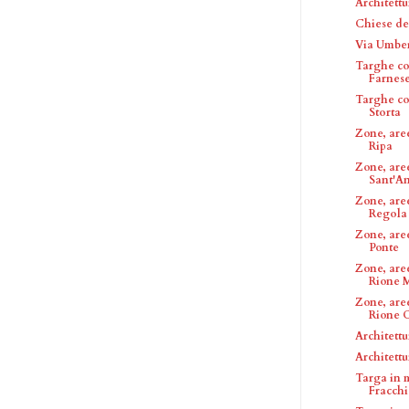
Architett
Chiese de
Via Umber
Targhe co
Farnes
Targhe c
Storta
Zone, are
Ripa
Zone, are
Sant'A
Zone, are
Regola
Zone, are
Ponte
Zone, are
Rione 
Zone, are
Rione C
Architettu
Architettu
Targa in 
Fracchi