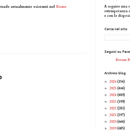
A seguire una s
strade attualmente esistenti nel
Rione
ottemperanza 
e con le disposi
Cerca nel sito
Seguici su Fac
Rerum 
Archivio blog
o
2026
(154)
►
2025
(464)
►
2024
(489)
►
2023
(199)
►
2022
(283)
►
2021
(397)
►
2020
(664)
►
2019
(685)
►