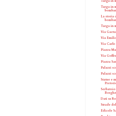
Targa in 
Targa in 
bombar
La storia 
bombar
Targa in
Via Gaeta
Via Emili
Via Carlo
Piazza Ma
Via Goffr
Piazza Sa
Palazzi s
Palazzi s
Statue e 
Pretori
Serbatoio 
Borghe
Dati su R
Strade de
Edicole S