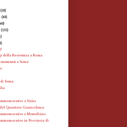
e
(38)
e
(48)
360)
e
(135)
1)
4)
gi
i della Resistenza a Roma
monumenti a Siena
no
 di Siena
alia
ommemorative a Siena
 del Quartiere Gianicolense
ommemorative a Montalcino
mmemorative in Provincia di