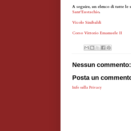
A seguire, un elenco di tutte le 
Sant'Eustachio
.
Vicolo Sinibaldi
Corso Vittorio Emanuele II
Nessun commento:
Posta un comment
Info sulla Privacy