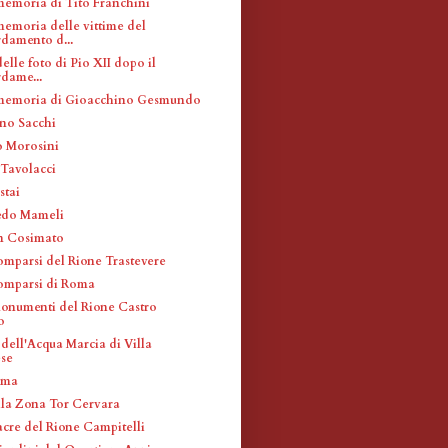
memoria di Tito Franchini
memoria delle vittime del
damento d...
delle foto di Pio XII dopo il
dame...
 memoria di Gioacchino Gesmundo
no Sacchi
o Morosini
 Tavolacci
stai
edo Mameli
n Cosimato
comparsi del Rione Trastevere
comparsi di Roma
monumenti del Rione Castro
o
dell'Acqua Marcia di Villa
se
oma
lla Zona Tor Cervara
acre del Rione Campitelli