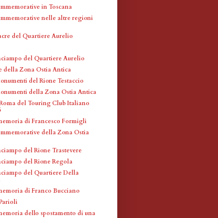
ommemorative in Toscana
mmemorative nelle altre regioni
acre del Quartiere Aurelio
inciampo del Quartiere Aurelio
e della Zona Ostia Antica
monumenti del Rione Testaccio
monumenti della Zona Ostia Antica
Roma del Touring Club Italiano
5
memoria di Francesco Formigli
mmemorative della Zona Ostia
inciampo del Rione Trastevere
inciampo del Rione Regola
inciampo del Quartiere Della
a
memoria di Franco Bucciano
Parioli
memoria dello spostamento di una