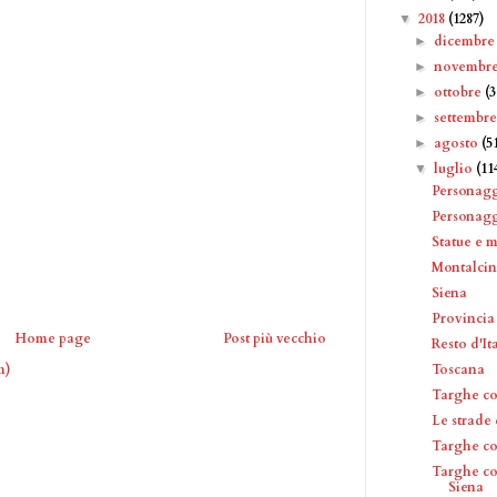
2018
(1287)
▼
dicembr
►
novembr
►
ottobre
(
►
settembr
►
agosto
(5
►
luglio
(11
▼
Personag
Personagg
Statue e 
Montalci
Siena
Provincia
Home page
Post più vecchio
Resto d'It
Toscana
m)
Targhe c
Le strade
Targhe c
Targhe co
Siena