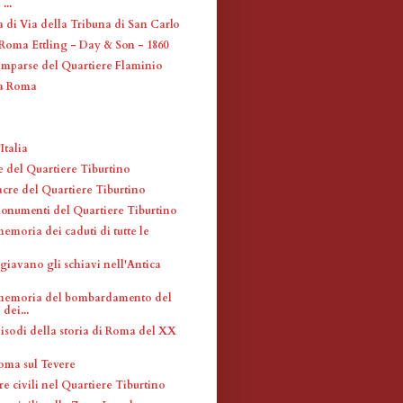
...
 di Via della Tribuna di San Carlo
Roma Ettling - Day & Son - 1860
omparse del Quartiere Flaminio
 a Roma
Italia
e del Quartiere Tiburtino
acre del Quartiere Tiburtino
monumenti del Quartiere Tiburtino
emoria dei caduti di tutte le
iavano gli schiavi nell'Antica
 memoria del bombardamento del
dei...
pisodi della storia di Roma del XX
Roma sul Tevere
re civili nel Quartiere Tiburtino