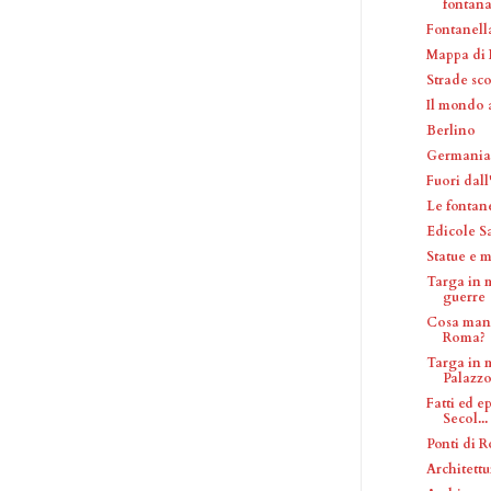
fontana 
Fontanella
Mappa di 
Strade sc
Il mondo
Berlino
Germania
Fuori dall'
Le fontan
Edicole S
Statue e 
Targa in m
guerre
Cosa mang
Roma?
Targa in
Palazzo 
Fatti ed e
Secol...
Ponti di 
Architettu