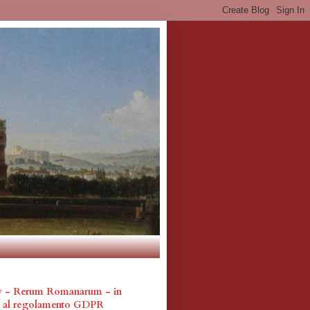
cy - Rerum Romanarum - in
a al regolamento GDPR