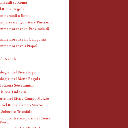
oni utili su Roma
l Rione Regola
commerciali a Roma
omparse nel Quartiere Pinciano
mmemorative in Provincia di
ommemorative in Campania
ommemorative a Napoli
 di Napoli
a
ologici del Rione Ripa
ologici nel Rione Regola
lla Zona Settecamini
l Rione Ludovisi
orici nel Rione Campo Marzio
fè nel Rione Campo Marzio
l Suburbio Trionfale
monumenti scomparsi del Rione
ret...