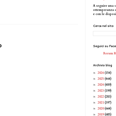
A seguire una s
ottemperanza 
e con le disposi
Cerca nel sito
o
Seguici su Fac
Rerum 
Archivio blog
2026
(154)
►
2025
(464)
►
2024
(489)
►
2023
(199)
►
2022
(283)
►
2021
(397)
►
2020
(664)
►
2019
(685)
►