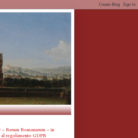
cy - Rerum Romanarum - in
a al regolamento GDPR