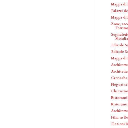
Mappa di 
Palazzi de
Mappa di 
Zone, are
Torrin
Segnaleti
Mondial
Edicole S
Edicole S
Mappa di 
Architettu
Architettu
Cronache 
Negozi sc
Chiese no
Ristorant
Ristoranti
Architettu
Film su R
Elezioni R