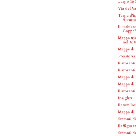
Largo 16 
Via del V
Targa d'i
Accatt
Il barbier
Coppe"
Mappa tri
nel XIV 
Mappe di
Preistori
Ristorant
Ristoranti
Mappa di 
Mappa di 
Ristorant
Insights
Rerum Ro
Mappa di 
Stemmi di
Raffiguraz
Stemmi de