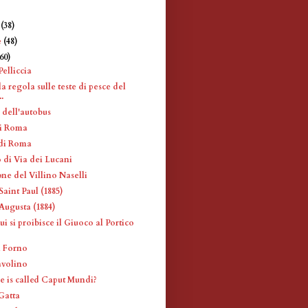
e
(38)
e
(48)
360)
Pelliccia
a regola sulle teste di pesce del
.
 dell'autobus
di Roma
 di Roma
 di Via dei Lucani
ne del Villino Naselli
aint Paul (1885)
Augusta (1884)
ui si proibisce il Giuoco al Portico
l Forno
avolino
is called Caput Mundi?
Gatta