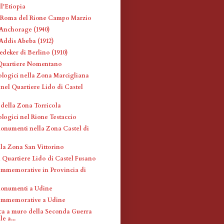
l'Etiopia
i Roma del Rione Campo Marzio
Anchorage (1940)
Addis Abeba (1912)
deker di Berlino (1910)
 Quartiere Nomentano
eologici nella Zona Marcigliana
 nel Quartiere Lido di Castel
 della Zona Torricola
ologici nel Rione Testaccio
monumenti nella Zona Castel di
lla Zona San Vittorino
l Quartiere Lido di Castel Fusano
mmemorative in Provincia di
monumenti a Udine
ommemorative a Udine
ca a muro della Seconda Guerra
e a...