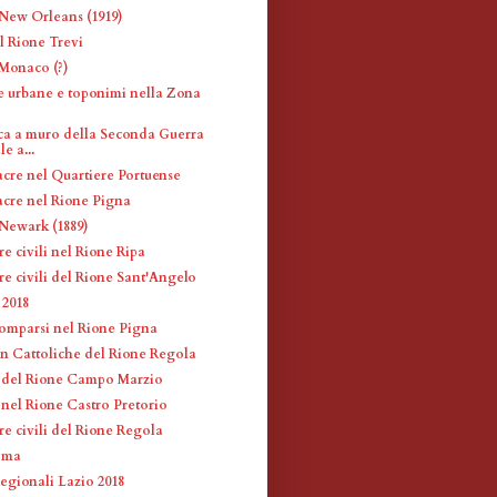
New Orleans (1919)
l Rione Trevi
Monaco (?)
e urbane e toponimi nella Zona
o
ca a muro della Seconda Guerra
e a...
acre nel Quartiere Portuense
acre nel Rione Pigna
Newark (1889)
re civili nel Rione Ripa
re civili del Rione Sant'Angelo
2018
omparsi nel Rione Pigna
n Cattoliche del Rione Regola
i del Rione Campo Marzio
 nel Rione Castro Pretorio
re civili del Rione Regola
oma
egionali Lazio 2018