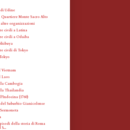
 di Udine
l Quartiere Monte Sacro Alto
 altre organizzazioni
re civili a Latina
re civili a Odaiba
 Shibuya
re civili di Tokyo
 Tokyo
l Vietnam
l Laos
lla Cambogia
la Thailandia
l'Indocina (1760)
i del Suburbio Gianicolense
 Sermoneta
a
episodi della storia di Roma
 S...