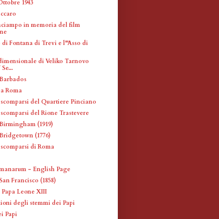
Ottobre 1943
accaro
nciampo in memoria del film
one
e di Fontana di Trevi e l'"Asso di
dimensionale di Veliko Tarnovo
Se...
 Barbados
a a Roma
i scomparsi del Quartiere Pinciano
 scomparsi del Rione Trastevere
Birmingham (1919)
Bridgetown (1776)
i scomparsi di Roma
manarum - English Page
San Francisco (1858)
 Papa Leone XIII
ioni degli stemmi dei Papi
i Papi