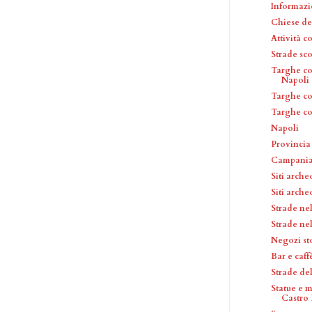
Informazi
Chiese de
Attività 
Strade sc
Targhe co
Napoli
Targhe c
Targhe c
Napoli
Provincia
Campani
Siti arche
Siti arche
Strade ne
Strade ne
Negozi st
Bar e caf
Strade de
Statue e 
Castro P