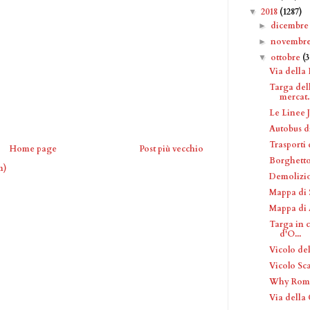
2018
(1287)
▼
dicembr
►
novembr
►
ottobre
(
▼
Via della 
Targa dell
mercat..
Le Linee J
Autobus 
Trasporti
Home page
Post più vecchio
Borghetto
m)
Demolizio
Mappa di S
Mappa di 
Targa in c
d'O...
Vicolo de
Vicolo Sc
Why Rome 
Via della 