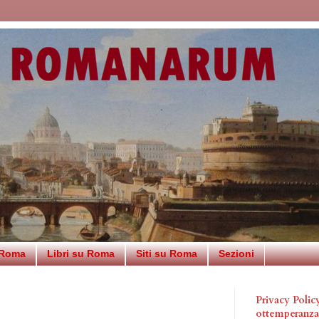
 Roma
Libri su Roma
Siti su Roma
Sezioni
Privacy Poli
ottemperanz