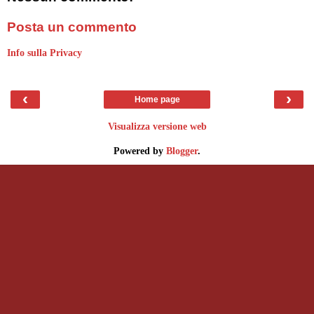
Posta un commento
Info sulla Privacy
‹
›
Home page
Visualizza versione web
Powered by
Blogger
.