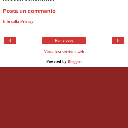
Posta un commento
Info sulla Privacy
‹
›
Home page
Visualizza versione web
Powered by
Blogger
.