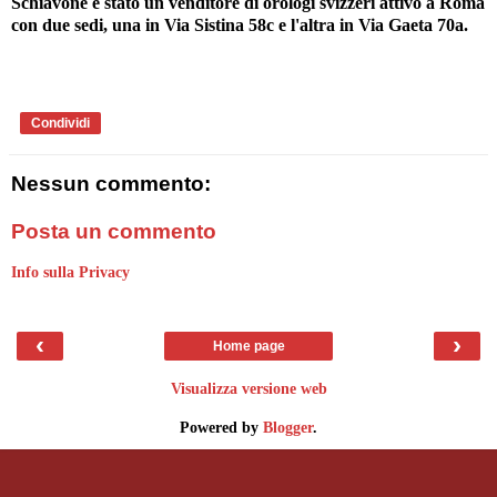
Schiavone è stato un venditore di orologi svizzeri attivo a Roma
con due sedi, una in Via Sistina 58c e l'altra in Via Gaeta 70a.
Condividi
Nessun commento:
Posta un commento
Info sulla Privacy
‹
›
Home page
Visualizza versione web
Powered by
Blogger
.