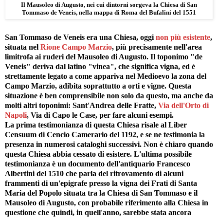
Il Mausoleo di Augusto, nei cui dintorni sorgeva la Chiesa di San
Tommaso de Veneis, nella mappa di Roma del Bufalini del 1551
San Tommaso de Veneis era una Chiesa, oggi
non più esistente
,
situata nel
Rione Campo Marzio
, più precisamente nell'area
limitrofa ai ruderi del Mausoleo di Augusto. Il toponimo "de
Veneis" deriva dal latino "vinea", che significa vigna, ed è
strettamente legato a come appariva nel Medioevo la zona del
Campo Marzio, adibita soprattutto a orti e vigne. Questa
situazione è ben comprensibile non solo da questo, ma anche da
molti altri toponimi: Sant'Andrea delle Fratte,
Via dell'Orto di
Napoli
, Via di Capo le Case, per fare alcuni esempi.
La prima testimonianza di questa Chiesa risale al Liber
Censuum di Cencio Camerario del 1192, e se ne testimonia la
presenza in numerosi cataloghi successivi. Non è chiaro quando
questa Chiesa abbia cessato di esistere. L'ultima possibile
testimonianza è un documento dell'antiquario Francesco
Albertini del 1510 che parla del ritrovamento di alcuni
frammenti di un'epigrafe presso la vigna dei Frati di Santa
Maria del Popolo situata tra la Chiesa di San Tommaso e il
Mausoleo di Augusto, con probabile riferimento alla Chiesa in
questione che quindi, in quell'anno, sarebbe stata ancora