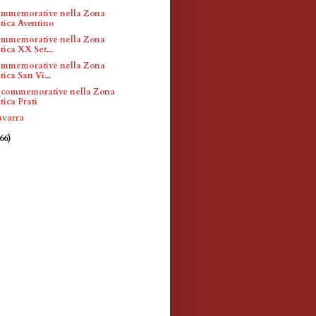
ommemorative nella Zona
tica Aventino
ommemorative nella Zona
tica XX Set...
ommemorative nella Zona
tica San Vi...
 commemorative nella Zona
tica Prati
avarra
(66)