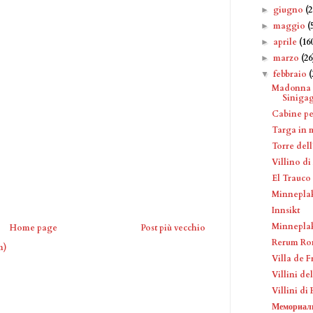
giugno
(2
►
maggio
(
►
aprile
(16
►
marzo
(26
►
febbraio
(
▼
Madonna c
Sinigag
Cabine pe
Targa in 
Torre del
Villino di
El Trauco
Minneplak
Innsikt
Minneplak
Home page
Post più vecchio
Rerum Ro
m)
Villa de 
Villini d
Villini d
Мемориаль