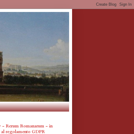
cy - Rerum Romanarum - in
a al regolamento GDPR