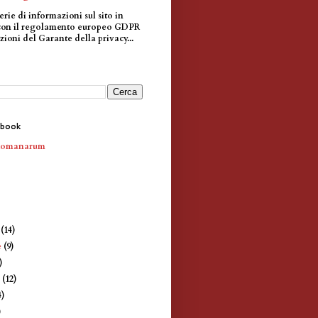
erie di informazioni sul sito in
con il regolamento europeo GDPR
zioni del Garante della privacy...
ebook
Romanarum
e
(14)
e
(9)
)
e
(12)
4)
)