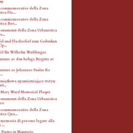
ву
 commemorative della Zona
ica Fla...
 commemorative della Zona
tica Buo...
monumenti della Zona Urbanistica
...
el und Flachrelief zum Gedenken
Op...
el für Wilhelm Waiblinger
 minne av den heliga Birgitta av
l minne av Johannes Paulus II:s
..
amiątkowa upamiętniająca wizytę
ł...
 Mary Ward Memorial Plaque
monumenti della Zona Urbanistica
ro
 commemorative della Zona
tica Qua...
 memoria di persone legate alla
 ...
n Pietro in Montorio