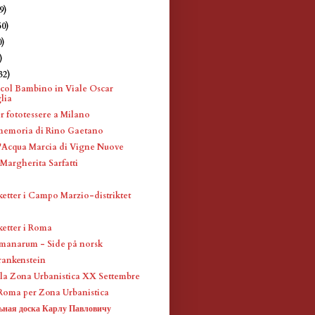
9)
50)
0)
)
32)
ol Bambino in Viale Oscar
lia
r fototessere a Milano
memoria di Rino Gaetano
l'Acqua Marcia di Vigne Nuove
 Margherita Sarfatti
etter i Campo Marzio-distriktet
etter i Roma
manarum - Side på norsk
Frankenstein
ella Zona Urbanistica XX Settembre
i Roma per Zona Urbanistica
ная доска Карлу Павловичу