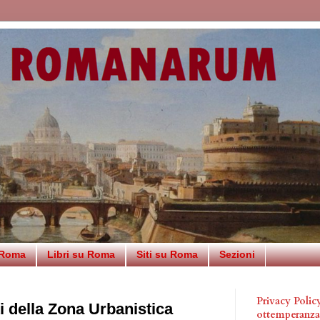
 Roma
Libri su Roma
Siti su Roma
Sezioni
Privacy Poli
 della Zona Urbanistica
ottemperanz