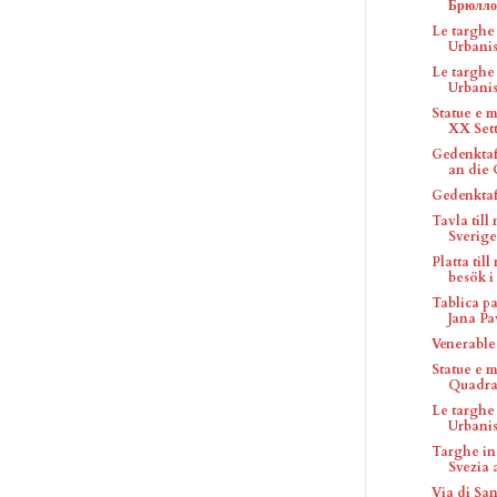
Брюлло
Le targhe
Urbanist
Le targhe
Urbanis
Statue e 
XX Sette
Gedenktaf
an die 
Gedenktaf
Tavla till
Sverige
Platta til
besök i .
Tablica p
Jana Paw
Venerable
Statue e 
Quadra
Le targhe
Urbanis
Targhe in
Svezia a
Via di Sa