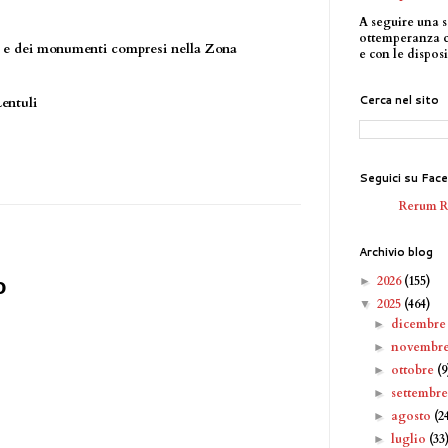
A seguire una s
ottemperanza 
e e dei monumenti compresi nella Zona
e con le disposi
Cerca nel sito
Lentuli
Seguici su Fac
Rerum 
Archivio blog
2026
(155)
►
o
2025
(464)
▼
dicembr
►
novembr
►
ottobre
(9
►
settembr
►
agosto
(2
►
luglio
(33
►