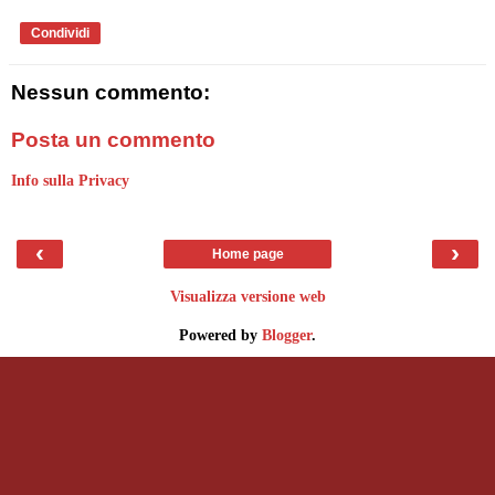
Condividi
Nessun commento:
Posta un commento
Info sulla Privacy
‹
›
Home page
Visualizza versione web
Powered by
Blogger
.