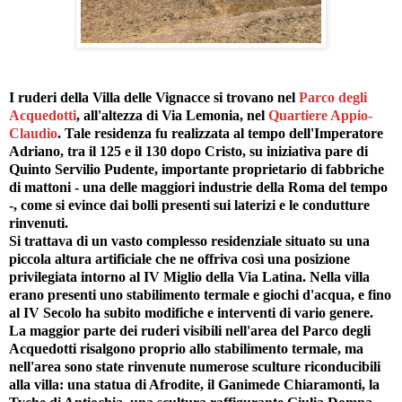
I ruderi della Villa delle Vignacce si trovano nel
Parco degli
Acquedotti
, all'altezza di Via Lemonia, nel
Quartiere Appio-
Claudio
. Tale residenza fu realizzata al tempo dell'Imperatore
Adriano, tra il 125 e il 130 dopo Cristo, su iniziativa pare di
Quinto Servilio Pudente, importante proprietario di fabbriche
di mattoni - una delle maggiori industrie della Roma del tempo
-, come si evince dai bolli presenti sui laterizi e le condutture
rinvenuti.
Si trattava di un vasto complesso residenziale situato su una
piccola altura artificiale che ne offriva così una posizione
privilegiata intorno al IV Miglio della Via Latina. Nella villa
erano presenti uno stabilimento termale e giochi d'acqua, e fino
al IV Secolo ha subito modifiche e interventi di vario genere.
La maggior parte dei ruderi visibili nell'area del Parco degli
Acquedotti risalgono proprio allo stabilimento termale, ma
nell'area sono state rinvenute numerose sculture riconducibili
alla villa: una statua di Afrodite, il Ganimede Chiaramonti, la