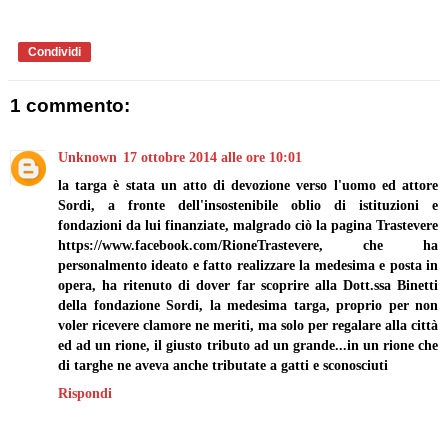
Condividi
1 commento:
Unknown
17 ottobre 2014 alle ore 10:01
la targa è stata un atto di devozione verso l'uomo ed attore
Sordi, a fronte dell'insostenibile oblio di istituzioni e
fondazioni da lui finanziate, malgrado ciò la pagina Trastevere
https://www.facebook.com/RioneTrastevere, che ha
personalmento ideato e fatto realizzare la medesima e posta in
opera, ha ritenuto di dover far scoprire alla Dott.ssa Binetti
della fondazione Sordi, la medesima targa, proprio per non
voler ricevere clamore ne meriti, ma solo per regalare alla città
ed ad un rione, il giusto tributo ad un grande...in un rione che
di targhe ne aveva anche tributate a gatti e sconosciuti
Rispondi