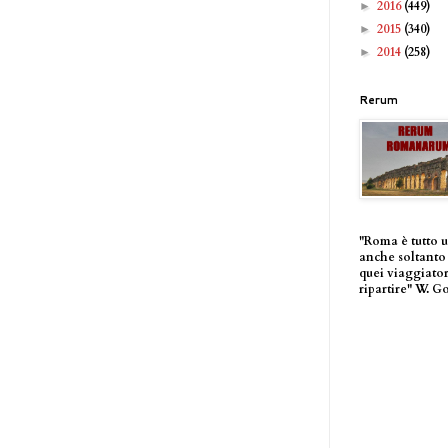
2016
(449)
►
2015
(340)
►
2014
(258)
►
Rerum
"Roma è tutto 
anche soltanto 
quei viaggiator
ripartire" W. G