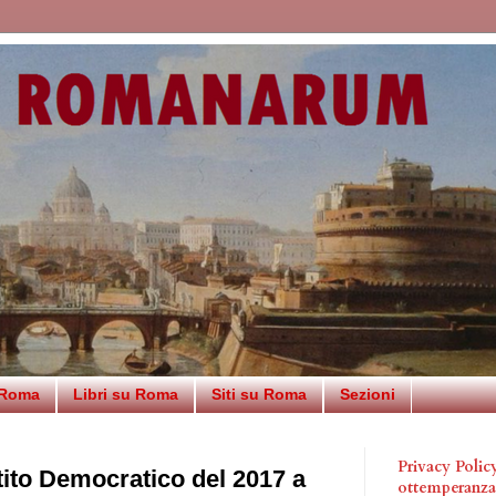
 Roma
Libri su Roma
Siti su Roma
Sezioni
Privacy Poli
tito Democratico del 2017 a
ottemperanz