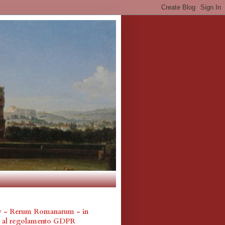
cy - Rerum Romanarum - in
a al regolamento GDPR