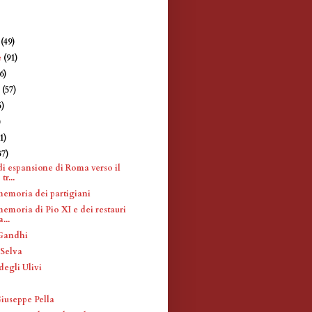
e
(49)
e
(91)
6)
e
(57)
5)
)
1)
37)
di espansione di Roma verso il
tr...
memoria dei partigiani
emoria di Pio XI e dei restauri
...
 Gandhi
 Selva
degli Ulivi
Giuseppe Pella