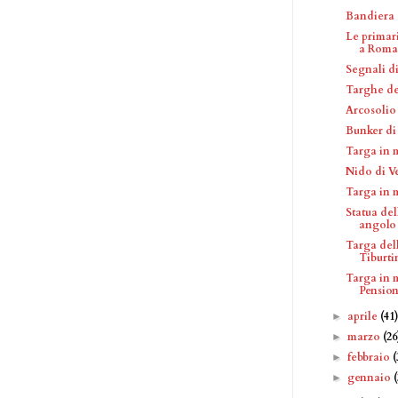
Bandiera d
Le primar
a Roma
Segnali di
Targhe de
Arcosolio
Bunker di
Targa in 
Nido di V
Targa in 
Statua de
angolo V
Targa del
Tiburti
Targa in 
Pensione
aprile
(41
►
marzo
(26
►
febbraio
(
►
gennaio
►