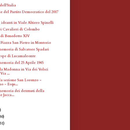
ell'Italia
ie del Partito Democratico del 2017
 idranti in Viale Altiero Spinelli
i Cavalieri di Colombo
 di Benedetto XIV
 Piazza San Pietro in Montorio
memoria di Salvatore Spadari
espe di Lucamaleonte
memoria del 25 Aprile 1945
lla Madonna in Via dei Volsci
ia ...
la sezione San Lorenzo -
no - Esqu...
memoria dei detenuti della
 Jacca...
)
)
30)
(31)