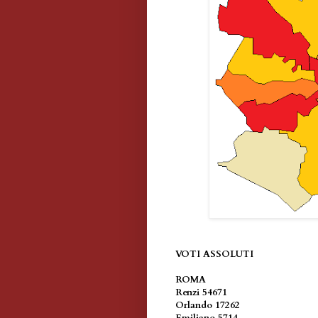
VOTI ASSOLUTI
ROMA
Renzi 54671
Orlando 17262