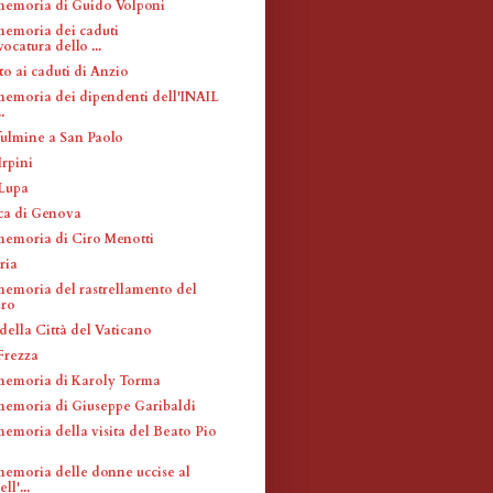
memoria di Guido Volponi
memoria dei caduti
ocatura dello ...
 ai caduti di Anzio
memoria dei dipendenti dell'INAIL
.
fulmine a San Paolo
Irpini
 Lupa
ca di Genova
memoria di Ciro Menotti
ria
memoria del rastrellamento del
ro
della Città del Vaticano
Frezza
memoria di Karoly Torma
memoria di Giuseppe Garibaldi
memoria della visita del Beato Pio
memoria delle donne uccise al
ll'...