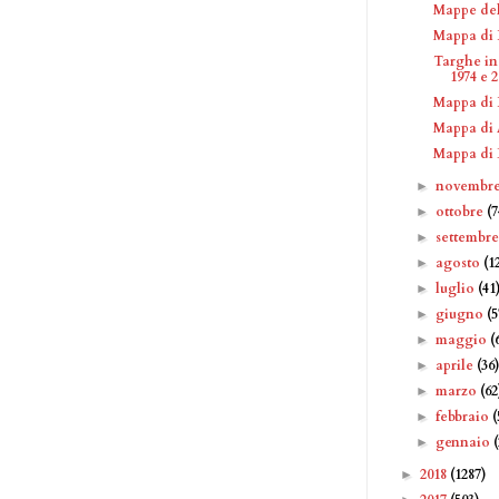
Mappe del
Mappa di 
Targhe in
1974 e 
Mappa di 
Mappa di 
Mappa di 
novembr
►
ottobre
(7
►
settembr
►
agosto
(1
►
luglio
(41
►
giugno
(5
►
maggio
(
►
aprile
(36
►
marzo
(62
►
febbraio
(
►
gennaio
►
2018
(1287)
►