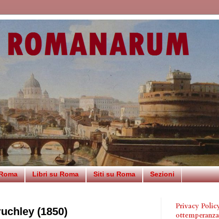
 Roma
Libri su Roma
Siti su Roma
Sezioni
Privacy Poli
uchley (1850)
ottemperanz