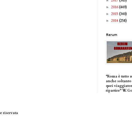
2017
(503)
►
2016
(449)
►
2015
(340)
►
2014
(258)
►
Rerum
"Roma è tutto 
anche soltanto 
quei viaggiator
ripartire" W. G
 riservata