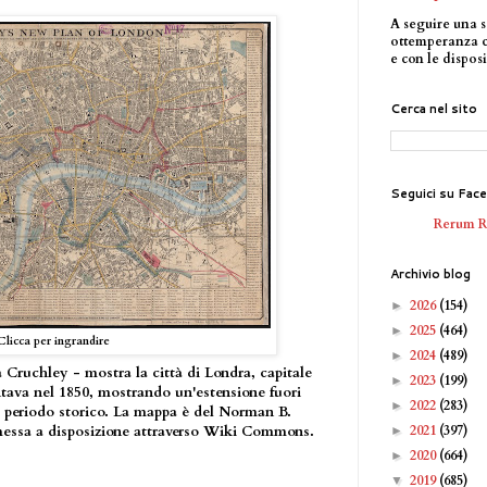
A seguire una s
ottemperanza 
e con le disposi
Cerca nel sito
Seguici su Fac
Rerum 
Archivio blog
2026
(154)
►
2025
(464)
►
Clicca per ingrandire
2024
(489)
►
 Cruchley - mostra la città di Londra, capitale
2023
(199)
►
tava nel 1850, mostrando un'estensione fuori
2022
(283)
►
l periodo storico. La mappa è del Norman B.
2021
(397)
messa a disposizione attraverso Wiki Commons.
►
2020
(664)
►
2019
(685)
▼