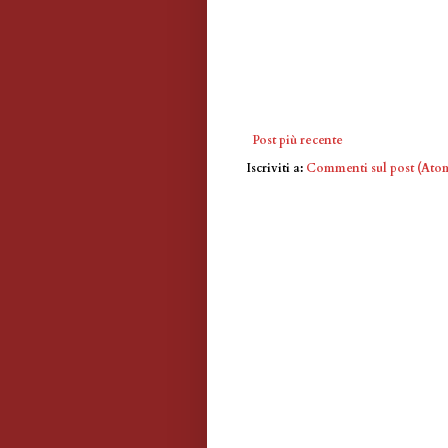
Post più recente
Iscriviti a:
Commenti sul post (Ato