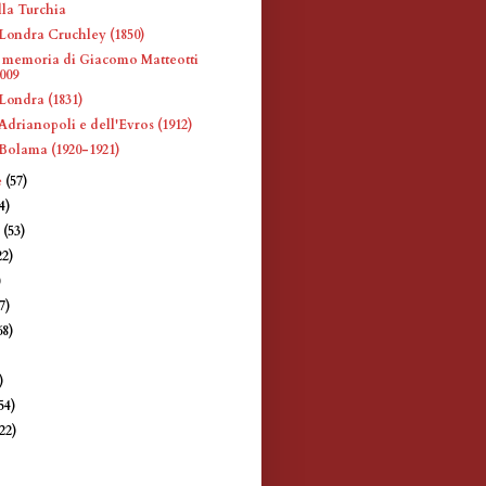
la Turchia
Londra Cruchley (1850)
 memoria di Giacomo Matteotti
2009
Londra (1831)
Adrianopoli e dell'Evros (1912)
Bolama (1920-1921)
e
(57)
4)
e
(53)
22)
)
7)
68)
)
)
54)
(22)