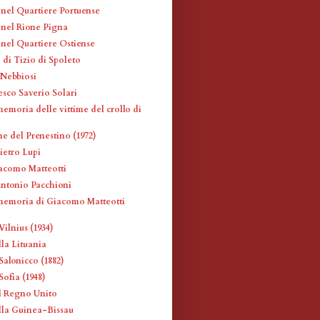
 nel Quartiere Portuense
i nel Rione Pigna
 nel Quartiere Ostiense
 di Tizio di Spoleto
 Nebbiosi
esco Saverio Solari
emoria delle vittime del crollo di
ne del Prenestino (1972)
ietro Lupi
iacomo Matteotti
Antonio Pacchioni
memoria di Giacomo Matteotti
ilnius (1934)
la Lituania
Salonicco (1882)
ofia (1948)
l Regno Unito
la Guinea-Bissau