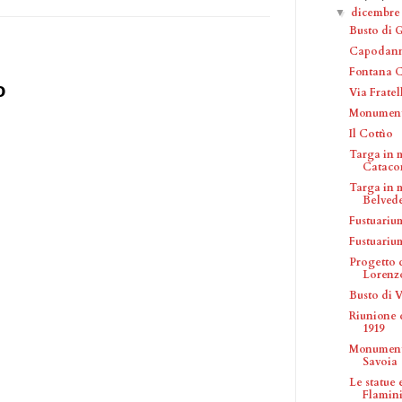
dicembr
▼
Busto di 
Capodanno
Fontana 
o
Via Fratel
Monumento
Il Cottìo
Targa in 
Catacom
Targa in 
Belveder
Fustuariu
Fustuariu
Progetto 
Lorenzo 
Busto di 
Riunione 
1919
Monumento
Savoia
Le statue
Flamin