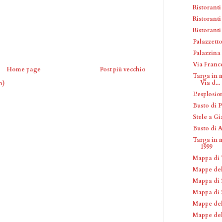
Ristoranti
Ristorant
Ristoranti
Palazzetto
Palazzina
Via Franc
Home page
Post più vecchio
Targa in m
Via d...
m)
L'esplosio
Busto di P
Stele a G
Busto di 
Targa in 
1999
Mappa di V
Mappe del
Mappa di 
Mappa di S
Mappe de
Mappe del