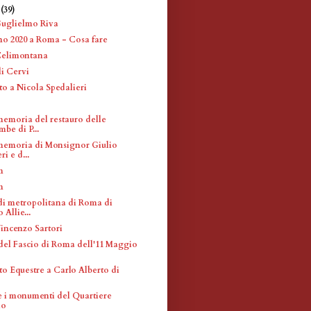
e
(39)
Guglielmo Riva
 2020 a Roma - Cosa fare
Celimontana
li Cervi
 a Nicola Spedalieri
memoria del restauro delle
be di P...
memoria di Monsignor Giulio
i e d...
m
m
di metropolitana di Roma di
Allie...
Vincenzo Sartori
del Fascio di Roma dell'11 Maggio
 Equestre a Carlo Alberto di
 e i monumenti del Quartiere
io