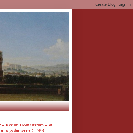
cy - Rerum Romanarum - in
a al regolamento GDPR