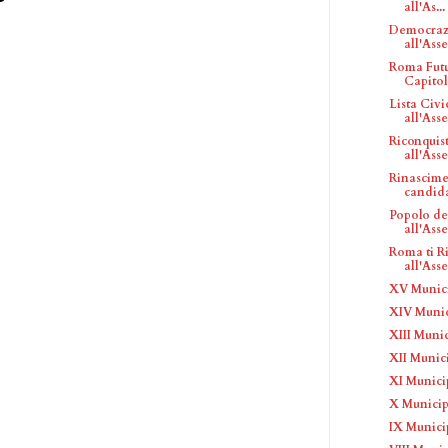
all'As...
Democrazi
all'Ass
Roma Futu
Capitol
Lista Civi
all'Asse.
Riconquist
all'Ass
Rinascim
candidat
Popolo del
all'Asse
Roma ti R
all'Ass
XV Munici
XIV Munic
XIII Munic
XII Munici
XI Municip
X Municipi
IX Municip