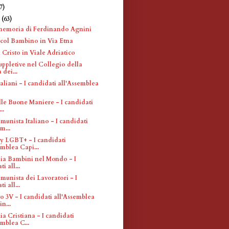
7)
e
(63)
memoria di Ferdinando Agnini
ol Bambino in Via Etna
 Cristo in Viale Adriatico
uppletive nel Collegio della
dei...
Italiani - I candidati all'Assemblea
lle Buone Maniere - I candidati
..
munista Italiano - I candidati
m...
ay LGBT+ - I candidati
emblea Capi...
alia Bambini nel Mondo - I
i all...
munista dei Lavoratori - I
i all...
 3V - I candidati all'Assemblea
n...
a Cristiana - I candidati
emblea C...