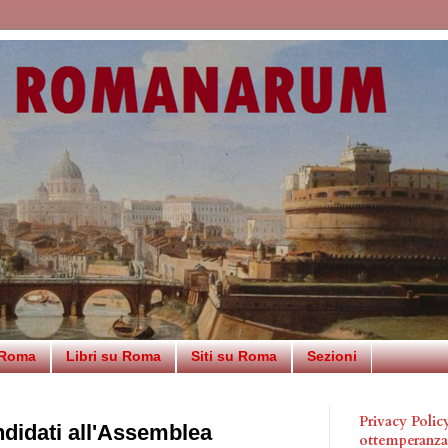
 Roma
Libri su Roma
Siti su Roma
Sezioni
Privacy Poli
ndidati all'Assemblea
ottemperanz