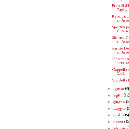
Fratelli d
Capi...
Revoluzio
all'Ass
Sportivi p
all'Ass
Sinistra C
all'Asse
Partito De
all'Ass
Elezioni 
SPECI
Cappella 
Gesù
Via della
agosto
(9
►
luglio
(15
►
giugno
(2
►
maggio
(
►
aprile
(15
►
marzo
(12
►
febbraio
(
►