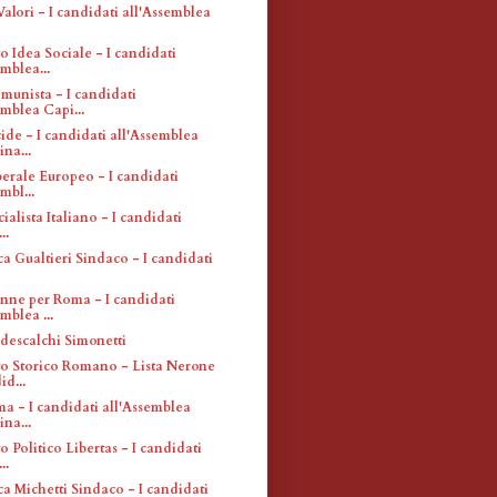
 Valori - I candidati all'Assemblea
 Idea Sociale - I candidati
emblea...
munista - I candidati
emblea Capi...
de - I candidati all'Assemblea
ina...
berale Europeo - I candidati
mbl...
cialista Italiano - I candidati
..
ca Gualtieri Sindaco - I candidati
nne per Roma - I candidati
mblea ...
descalchi Simonetti
 Storico Romano - Lista Nerone
id...
ma - I candidati all'Assemblea
ina...
Politico Libertas - I candidati
..
ca Michetti Sindaco - I candidati