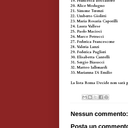
19. Francesca Boccadoro
20. Alice Modugno
21. Simone Terenzi
22. Umberto Giolitti
23. Maria Rosaria Caporilli
24. Laura Vallese
25. Paolo Macioci
26. Marco Petrucci
27. Federica Francescone
28. Valeria Lanzi
29. Federica Paglieri
30. Elisabetta Cantelli
31. Sergio Biasucci
32. Matteo Iallonardi
33. Marianna Di Emilio
La lista Roma Decide non sarà pr
Nessun commento:
Posta un comment