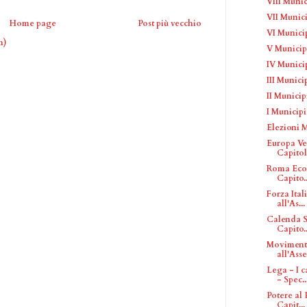
VIII Munic
VII Munici
Home page
Post più vecchio
VI Municip
m)
V Municipi
IV Municip
III Munici
II Municip
I Municipi
Elezioni M
Europa Ve
Capitoli
Roma Ecol
Capito..
Forza Ital
all'As...
Calenda S
Capito..
Movimento
all'Asse
Lega - I 
- Spec..
Potere al 
Capit...