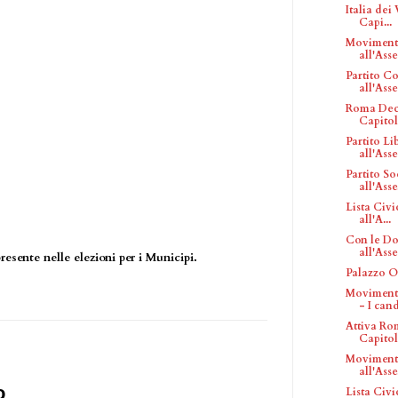
Italia dei
Capi...
Movimento
all'Ass
Partito Co
all'Ass
Roma Deci
Capitol
Partito Li
all'Asse
Partito So
all'Asse.
Lista Civi
all'A...
Con le Do
all'Asse
esente nelle elezioni per i Municipi.
Palazzo O
Movimento
- I cand
Attiva Ro
Capitol
Movimento 
all'Asse.
o
Lista Civi