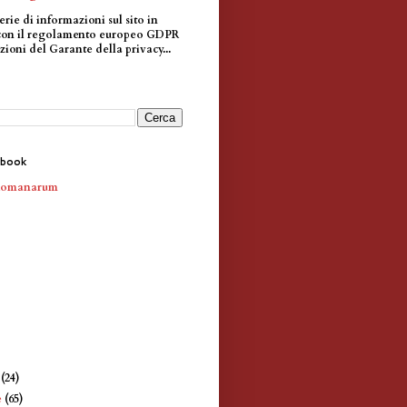
erie di informazioni sul sito in
con il regolamento europeo GDPR
zioni del Garante della privacy...
ebook
Romanarum
e
(24)
e
(65)