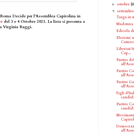
ottobre
(6
►
settembr
▼
ta Roma Decide per l'Assemblea Capitolina in
Targa in 
ve
del 3 e 4 Ottobre 2021. La lista si presenta a
Madonna c
a Virginia Raggi.
Edicola di
Elezioni s
Camera 
Liberisti 
Cap...
Partito de
all'Asse.
Partito Co
all'Asse
Partito G
all'Ass
Figli d'It
candidat
Partito Co
candidat
Movimento
Capitoli
Democrazi
all'Ass