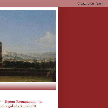
cy - Rerum Romanarum - in
a al regolamento GDPR