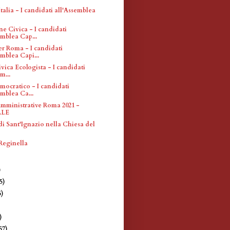
'Italia - I candidati all'Assemblea
ne Civica - I candidati
emblea Cap...
er Roma - I candidati
emblea Capi...
ivica Ecologista - I candidati
m...
mocratico - I candidati
emblea Ca...
Amministrative Roma 2021 -
ALE
di Sant'Ignazio nella Chiesa del
 Reginella
)
)
5)
5)
)
)
57)