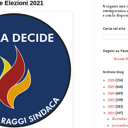
le Elezioni 2021
A seguire una s
ottemperanza 
e con le disposi
Cerca nel sito
Seguici su Fac
Rerum 
Archivio blog
2026
(154)
►
2025
(464)
►
2024
(489)
►
2023
(199)
►
2022
(283)
►
2021
(397)
▼
dicembr
►
novembr
►