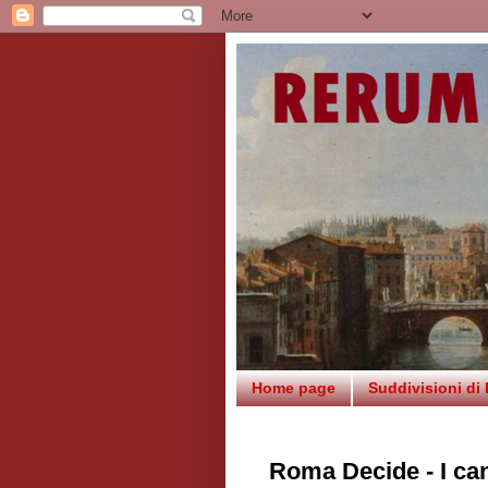
Home page
Suddivisioni di
Roma Decide - I ca