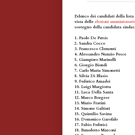
L'elenco dei candidati della lis
vista delle
elezioni amministrati
sostegno della candidata sindac
1. Paolo De Persis
2. Sandra Cocco
3. Francesco Clementi
4. Alessandro Nunzio Pesce
5. Giampiero Marinelli
6. Giorgio Biondi
7. Carlo Maria Simonetti
8. Silvia Di Blasio
9. Federico Amadei
10. Luigi Margiotta
11. Luca Della Santa
12. Marco Borgese
13. Mario Fratini
14. Simone Galtieri
15. Quintilio Savina
16. Domenico Garofalo
17. Fabio Federici
18. Benedetto Marconi