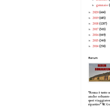
gennaio
►
2020
(664)
►
2019
(685)
►
2018
(1287)
►
2017
(503)
►
2016
(449)
►
2015
(340)
►
2014
(258)
►
Rerum
"Roma è tutto 
anche soltanto 
quei viaggiator
ripartire" W. G