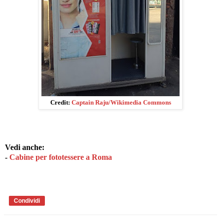
Credit:
Captain Raju/Wikimedia Commons
Vedi anche:
-
Cabine per fototessere a Roma
Condividi