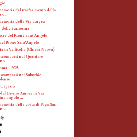
gio
memoria del trasferimento della
 d...
memoria della Via Tarpea
 della Farnesina
acre del Rione Sant'Angelo
 nel Rione Sant'Angelo
ia in Vallicella (Chiesa Nuova)
 scomparsi nel Quartiere
ino
Roma - 2025
i scomparsi nel Suburbio
olense
o Caprara
el Divino Amore in Via
ina angolo ...
memoria della visita di Papa San
i...
50)
0)
)