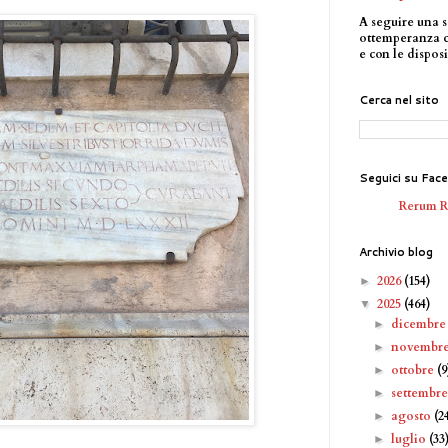
A seguire una s
ottemperanza 
e con le disposi
Cerca nel sito
Seguici su Fac
Rerum 
Archivio blog
2026
(154)
►
2025
(464)
▼
dicembr
►
novembr
►
ottobre
(9
►
settembr
►
agosto
(2
►
luglio
(33
►