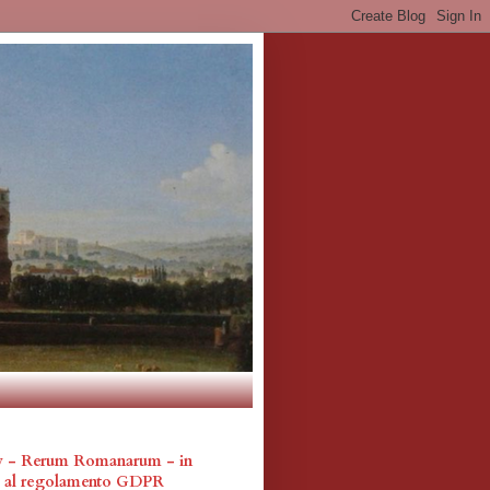
cy - Rerum Romanarum - in
a al regolamento GDPR