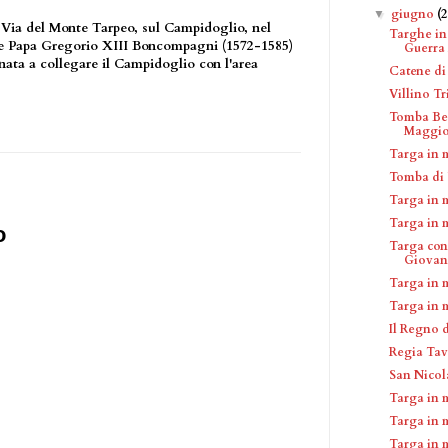
giugno
(2
▼
n Via del Monte Tarpeo, sul Campidoglio, nel
Targhe in
me Papa Gregorio XIII Boncompagni (1572-1585)
Guerra 
inata a collegare il Campidoglio con l'area
Catene di
Villino Tr
Tomba Ber
Maggio
Targa in 
Tomba di 
Targa in 
Targa in 
o
Targa con
Giovann
Targa in 
Targa in 
Il Regno 
Regia Tav
San Nico
Targa in 
Targa in 
Targa in m