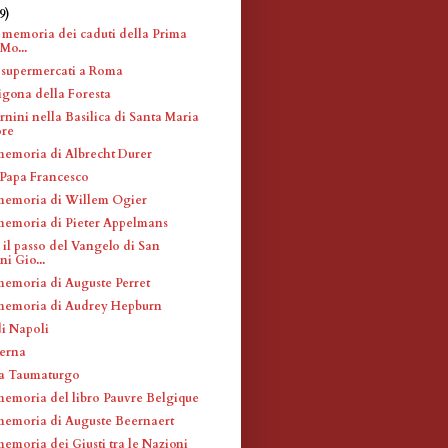
9)
 memoria dei caduti della Prima
Mo...
 supermercati a Roma
igona della Foresta
nini nella Basilica di Santa Maria
re
memoria di Albrecht Durer
Papa Francesco
memoria di Willem Ogier
memoria di Pieter Appelmans
 il passo del Vangelo di San
i Gio...
memoria di Auguste Perret
memoria di Audrey Hepburn
di Napoli
erna
la Taumaturgo
memoria del libro Pauvre Belgique
memoria di Auguste Beernaert
emoria dei Giusti tra le Nazioni