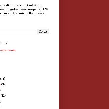
erie di informazioni sul sito in
con il regolamento europeo GDPR
zioni del Garante della privacy...
ebook
Romanarum
e
(14)
e
(9)
)
e
(12)
4)
)