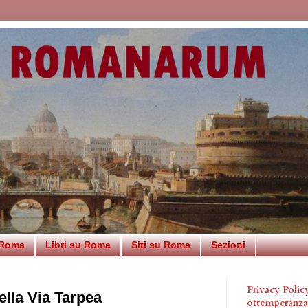
 Roma
Libri su Roma
Siti su Roma
Sezioni
Privacy Poli
lla Via Tarpea
ottemperanz