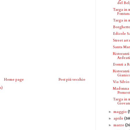
del Bel
Targa in 
Fontana
Targa in 
Borghetto
Edicole S
Street art
Santa Mar
Ristoranti
Ardeat
Eventi a 
Ristorant
Gianic
Home page
Post più vecchio
Via Silvi
m)
Madonna d
Prenest
Targa in 
Giovann
maggio
(
►
aprile
(16
►
marzo
(26
►