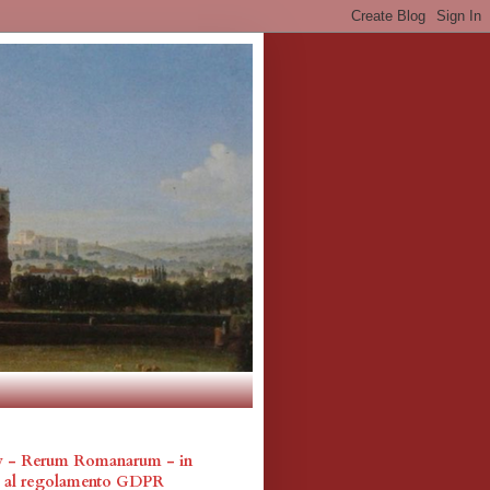
cy - Rerum Romanarum - in
a al regolamento GDPR