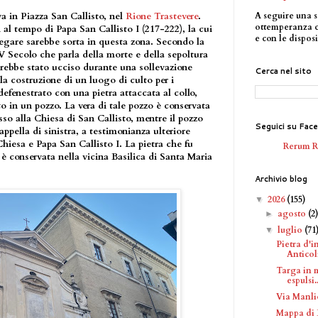
A seguire una s
va in Piazza San Callisto, nel
Rione Trastevere
.
ottemperanza 
i al tempo di Papa San Callisto I (217-222), la cui
e con le disposi
pregare sarebbe sorta in questa zona. Secondo la
 Secolo che parla della morte e della sepoltura
sarebbe stato ucciso durante una sollevazione
Cerca nel sito
lla costruzione di un luogo di culto per i
defenestrato con una pietra attaccata al collo,
o in un pozzo. La vera di tale pozzo è conservata
sso alla Chiesa di San Callisto, mentre il pozzo
Seguici su Fac
appella di sinistra, a testimonianza ulteriore
hiesa e Papa San Callisto I. La pietra che fu
Rerum 
, è conservata nella vicina Basilica di Santa Maria
Archivio blog
2026
(155)
▼
agosto
(2
►
luglio
(71
▼
Pietra d'
Anticol
Targa in 
espulsi..
Via Manli
Mappa di 