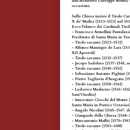
dall'architetto Giuseppe Momo, c
occasione.
Sulla Chiesa insiste il Titolo Ca
X de' Medici (1513-1521) nel 151
Ecco l'elenco dei Cardinali Titol
- Francesco Armellini Pantalass
Presbitero di Santa Maria in Tra
- Titolo vacante (1523-1531)
- Alfonso Manrique de Lara (153
XII Apostoli)
- Titolo vacante (1532-1537)
- Jacopo Sadoleto (1537-1545, n
- Titolo vacante (1545-1552)
- Sebastiano Antonio Pighini (1
- Pietro Tagliavia d'Aragona (1
- Titolo vacante (1558-1561)
- Ludovico Madruzzo (1561-1562
Sant'Onofrio)
- Innocenzo Ciocchi del Monte 
Santa Maria in Portico Octaviae
- Angelo Nicolini (1565-1567. d
- Gianpaolo della Chiesa (1568-1
- Marcantonio Maffei (1570-1583
- Titolo vacante (1583-1608)