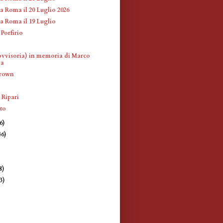
a Roma il 20 Luglio 2026
a Roma il 19 Luglio
Porfirio
ovvisoria) in memoria di Marco
la
Brown
 Ripari
sto
6)
46)
8)
(3)