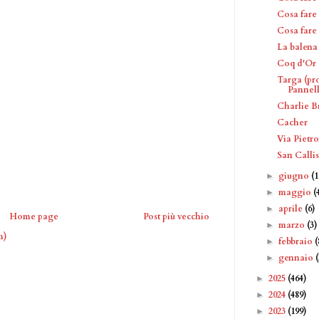
Cosa fare 
Cosa fare 
La balena 
Coq d'Or
Targa (pr
Pannel
Charlie 
Cacher
Via Pietro
San Calli
giugno
(1
►
maggio
(
►
aprile
(6)
►
Home page
Post più vecchio
marzo
(3)
►
m)
febbraio
(
►
gennaio
►
2025
(464)
►
2024
(489)
►
2023
(199)
►