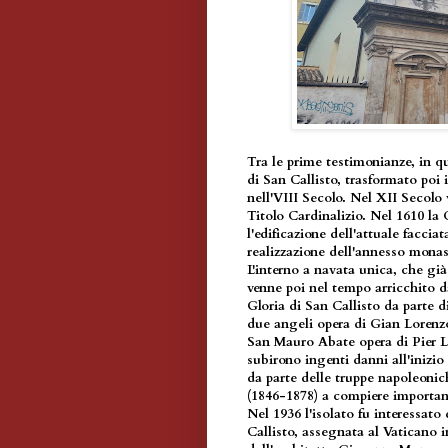
Tra le prime testimonianze, in 
di San Callisto, trasformato poi
nell'VIII Secolo. Nel XII Secolo 
Titolo Cardinalizio. Nel 1610 la
l'edificazione dell'attuale faccia
realizzazione dell'annesso monast
L'interno a navata unica, che già
venne poi nel tempo arricchito da
Gloria di San Callisto da parte d
due angeli opera di Gian Lorenz
San Mauro Abate opera di Pier L
subirono ingenti danni all'inizi
da parte delle truppe napoleonic
(1846-1878) a compiere important
Nel 1936 l'isolato fu interessato
Callisto, assegnata al Vaticano i