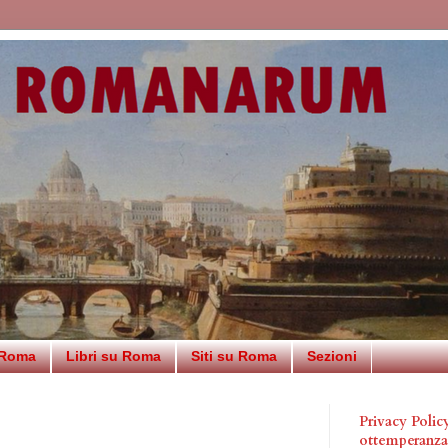
 Roma
Libri su Roma
Siti su Roma
Sezioni
Privacy Poli
ottemperanz