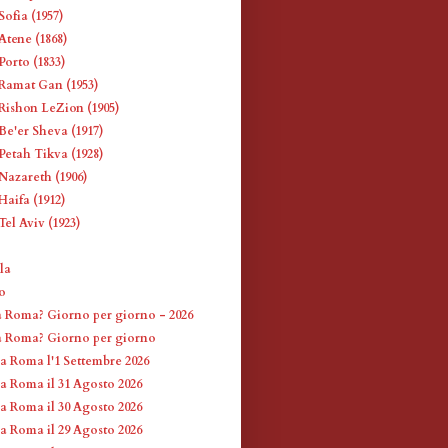
ofia (1957)
Atene (1868)
Porto (1833)
Ramat Gan (1953)
Rishon LeZion (1905)
Be'er Sheva (1917)
Petah Tikva (1928)
Nazareth (1906)
Haifa (1912)
el Aviv (1923)
la
lo
a Roma? Giorno per giorno - 2026
a Roma? Giorno per giorno
 a Roma l'1 Settembre 2026
 a Roma il 31 Agosto 2026
 a Roma il 30 Agosto 2026
 a Roma il 29 Agosto 2026