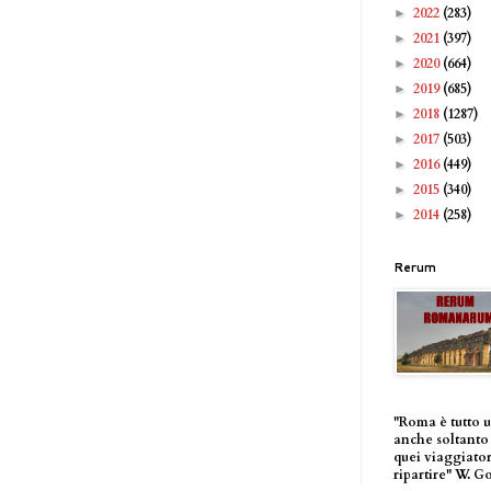
2022
(283)
►
2021
(397)
►
2020
(664)
►
2019
(685)
►
2018
(1287)
►
2017
(503)
►
2016
(449)
►
2015
(340)
►
2014
(258)
►
Rerum
"Roma è tutto 
anche soltanto 
quei viaggiator
ripartire" W. G