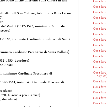
he operò anche interventi sulla Chiesa in tale
Cosa fare
Cosa fare
Cosa fare
rdinalizio di San Callisto, istituito da Papa Leone
7.
Cosa fare
ari:
Cosa fare
i de' Medici (1517-1523, nominato Cardinale
Cosa fare
stevere)
Cosa fare
1-1532, nominato Cardinale Presbitero di Santi
Cosa fare
Cosa fare
Cosa fare
ominato Cardinale Presbitero di Santa Balbina)
Cosa fare
552-1553, deceduto)
Cosa fare
555-1558)
Cosa fare
Cosa fare
, nominato Cardinale Presbitero di
Agosto
Cosa fare
(1562-1564, nominato Cardinale Diacono di
)
Cosa fare
eceduto)
Cosa fare
570, Diaconia pro illa vice)
Cosa fare
, deceduto)
Cosa fare