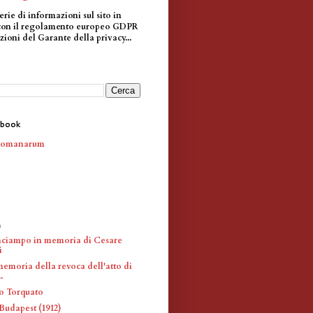
erie di informazioni sul sito in
con il regolamento europeo GDPR
zioni del Garante della privacy...
ebook
Romanarum
)
)
inciampo in memoria di Cesare
i
memoria della revoca dell'atto di
.
o Torquato
Budapest (1912)