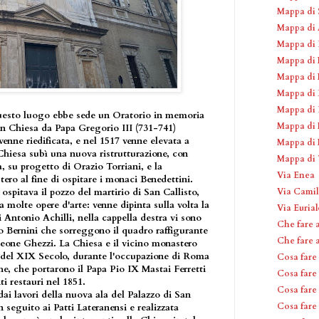
Mappa di S
Mappa di 
Mappa di 
Mappa di 
Mappa di 
Mappa di 
Mappa di 
questo luogo ebbe sede un Oratorio in memoria
Mappa di 
 in Chiesa da Papa Gregorio III (731-741)
venne riedificata, e nel 1517 venne elevata a
Mappa di 
 Chiesa subì una nuova ristrutturazione, con
Mappa di T
ta, su progetto di Orazio Torriani, e la
Via Enea
ero al fine di ospitare i monaci Benedettini.
Via Camil
 ospitava il pozzo del martirio di San Callisto,
 molte opere d'arte: venne dipinta sulla volta la
Via Euria
i Antonio Achilli, nella cappella destra vi sono
Che fare 
o Bernini che sorreggono il quadro raffigurante
Che fare 
eone Ghezzi. La Chiesa e il vicino monastero
o del XIX Secolo, durante l'occupazione di Roma
Cosa fare
he, che portarono il Papa Pio IX Mastai Ferretti
Cosa fare
i restauri nel 1851.
Cosa fare
 dai lavori della nuova ala del Palazzo di San
Cosa fare
n seguito ai Patti Lateranensi e realizzata