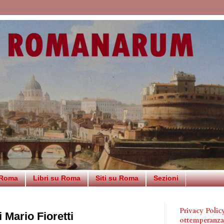
 Roma
Libri su Roma
Siti su Roma
Sezioni
Privacy Poli
 Mario Fioretti
ottemperanz