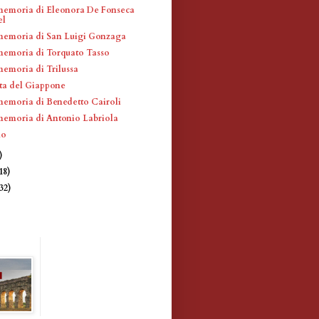
memoria di Eleonora De Fonseca
el
memoria di San Luigi Gonzaga
memoria di Torquato Tasso
memoria di Trilussa
ta del Giappone
memoria di Benedetto Cairoli
memoria di Antonio Labriola
no
)
18)
(32)