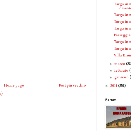
Targa in 
Piment
Targa in 
Targa in 
Targa in 
Passeggia
Targa in 
Targa in 
Villa Bru
marzo
(28
►
febbraio
(
►
gennaio
►
Home page
Post più vecchio
2014
(258)
►
m)
Rerum