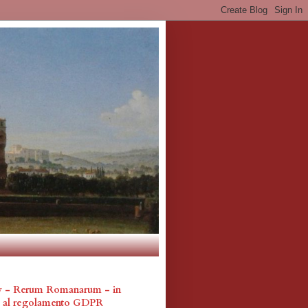
cy - Rerum Romanarum - in
a al regolamento GDPR