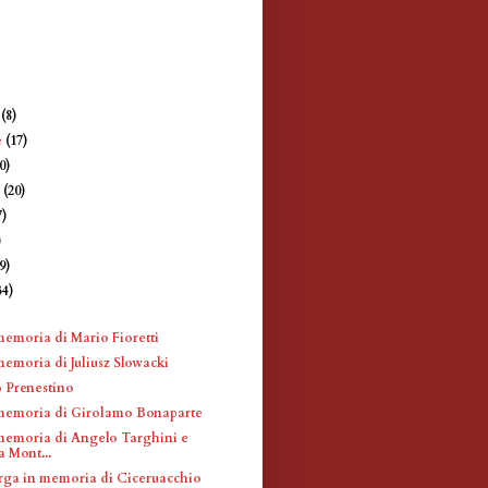
e
(8)
e
(17)
0)
e
(20)
7)
)
9)
34)
)
memoria di Mario Fioretti
memoria di Juliusz Slowacki
 Prenestino
memoria di Girolamo Bonaparte
memoria di Angelo Targhini e
 Mont...
arga in memoria di Ciceruacchio