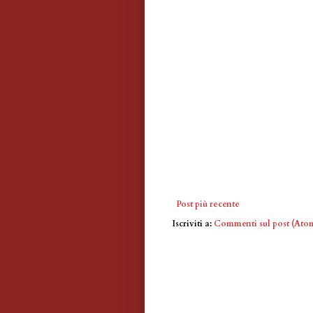
Post più recente
Iscriviti a:
Commenti sul post (Ato