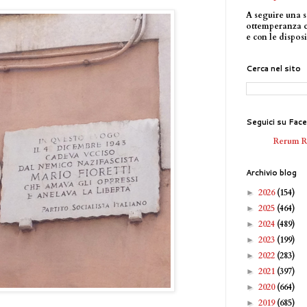
A seguire una s
ottemperanza 
e con le disposi
Cerca nel sito
Seguici su Fac
Rerum 
Archivio blog
2026
(154)
►
2025
(464)
►
2024
(489)
►
2023
(199)
►
2022
(283)
►
2021
(397)
►
2020
(664)
►
2019
(685)
►