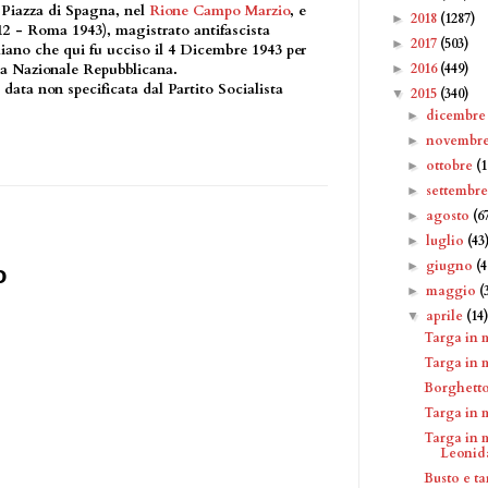
n Piazza di Spagna, nel
Rione Campo Marzio
, e
2018
(1287)
►
12 - Roma 1943), magistrato antifascista
2017
(503)
►
aliano che qui fu ucciso il 4 Dicembre 1943 per
2016
(449)
a Nazionale Repubblicana.
►
 data non specificata dal Partito Socialista
2015
(340)
▼
dicembr
►
novembr
►
ottobre
(1
►
settembr
►
agosto
(6
►
luglio
(43
►
giugno
(4
►
o
maggio
(
►
aprile
(14
▼
Targa in 
Targa in 
Borghetto
Targa in 
Targa in 
Leonida
Busto e t