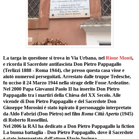
La targa in questione si trova in Via Urbana, nel
Rione Monti
,
e ricorda il Sacerdote antifascista Don Pietro Pappagallo
(Terlizzi 1888 - Roma 1944), che presso questa casa visse e
aiutò numerosi perseguitati. Arrestato dalle truppe Tedesche,
fu ucciso il 24 Marzo 1944 nella strage delle Fosse Ardeatine.
Nel 2000 Papa Giovanni Paolo II ha inserito Don Pietro
Pappagallo tra i martiri della Chiesa del XX Secolo. Alle
vicende di Don Pietro Pappagallo e del Sacerdote Don
Giuseppe Morosini è stato ispirato il personaggio interpretato
da Aldo Fabrizi (Don Pietro) nel film
Roma Città Aperta
(1945)
di Roberto Rossellini.
Nel 2006 la RAI ha dedicato a Don Pietro Pappagallo la fiction
La buona battaglia - Don Pietro Pappagallo, dove il Sacerdote
è stato interpretato dall'attore Flavio Insinna.