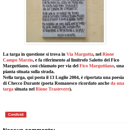
La targa in questione si trova in
Via Margutta
, nel
Rione
Campo Marzio
, e fa riferimento al limitrofo Salotto del Fico
Marguttiano, così chiamato per via del
Fico Marguttiano
, una
pianta situata sulla strada.
Nella targa, qui posta il 13 Luglio 2004, è riportata una poesia
di Checco Durante (poeta Romanesco ricordato anche
da una
targa
situata nel
Rione Trastevere
).
Condividi