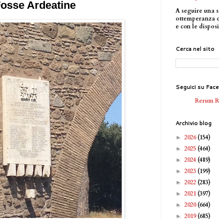
 Fosse Ardeatine
A seguire una s
ottemperanza 
e con le disposi
Cerca nel sito
Seguici su Fac
Rerum 
Archivio blog
2026
(154)
►
2025
(464)
►
2024
(489)
►
2023
(199)
►
2022
(283)
►
2021
(397)
►
2020
(664)
►
2019
(685)
►