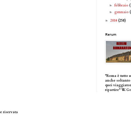
febbraio
(
►
gennaio
►
2014
(258)
►
Rerum
"Roma è tutto 
anche soltanto 
quei viaggiator
ripartire" W. G
 riservata