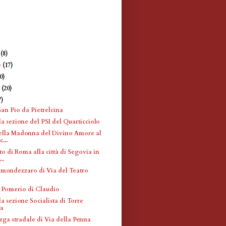
e
(8)
e
(17)
0)
e
(20)
7)
San Pio da Pietrelcina
a sezione del PSI del Quarticciolo
ella Madonna del Divino Amore al
...
 di Roma alla città di Segovia in
..
 mondezzaro di Via del Teatro
 Pomerio di Claudio
a sezione Socialista di Torre
ta
rga stradale di Via della Penna