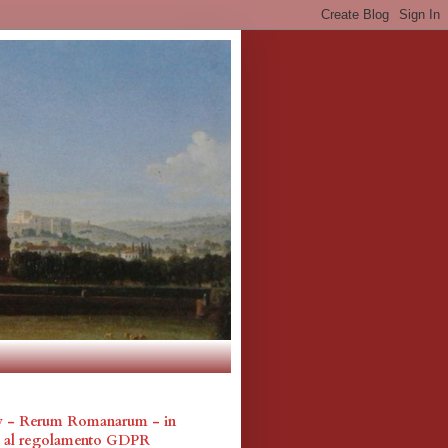
cy - Rerum Romanarum - in
a al regolamento GDPR