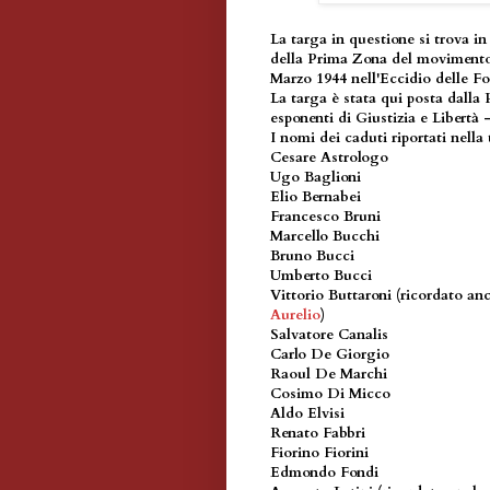
La targa in questione si trova in
della Prima Zona del movimento p
Marzo 1944 nell'Eccidio delle Fo
La targa è stata qui posta dalla
esponenti di Giustizia e Libertà
I nomi dei caduti riportati nella
Cesare Astrologo
Ugo Baglioni
Elio Bernabei
Francesco Bruni
Marcello Bucchi
Bruno Bucci
Umberto Bucci
Vittorio Buttaroni (ricordato a
Aurelio
)
Salvatore Canalis
Carlo De Giorgio
Raoul De Marchi
Cosimo Di Micco
Aldo Elvisi
Renato Fabbri
Fiorino Fiorini
Edmondo Fondi