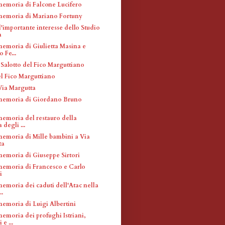
memoria di Falcone Lucifero
memoria di Mariano Fortuny
'importante interesse dello Studio
a
memoria di Giulietta Masina e
 Fe...
 Salotto del Fico Marguttiano
l Fico Marguttiano
 Via Margutta
memoria di Giordano Bruno
memoria del restauro della
 degli ...
memoria di Mille bambini a Via
ta
memoria di Giuseppe Sirtori
memoria di Francesco e Carlo
i
memoria dei caduti dell'Atac nella
..
memoria di Luigi Albertini
emoria dei profughi Istriani,
e ...