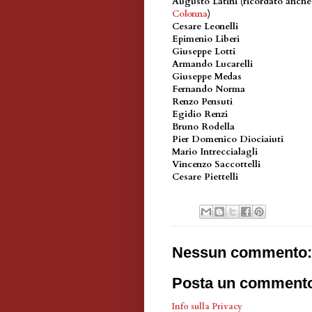
Augusto Latini (ricordato anch
Colonna
)
Cesare Leonelli
Epimenio Liberi
Giuseppe Lotti
Armando Lucarelli
Giuseppe Medas
Fernando Norma
Renzo Pensuti
Egidio Renzi
Bruno Rodella
Pier Domenico Diociaiuti
Mario Intreccialagli
Vincenzo Saccottelli
Cesare Piettelli
Nessun commento:
Posta un comment
Info sulla Privacy