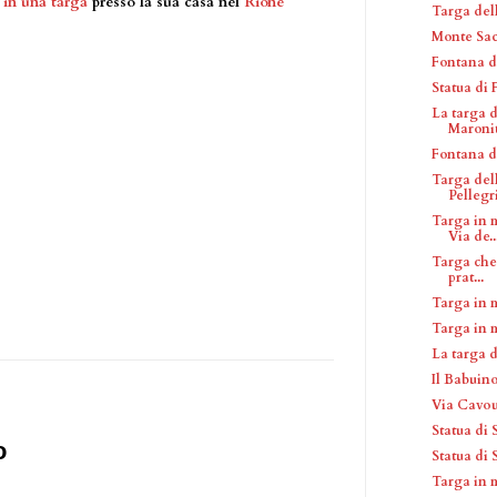
e
in una targa
presso la sua casa nel
Rione
Targa del
Monte Sac
Fontana de
Statua di
La targa 
Maronit
Fontana di
Targa del
Pellegr
Targa in m
Via de..
Targa che 
prat...
Targa in 
Targa in 
La targa 
Il Babuin
Via Cavo
Statua di
o
Statua di
Targa in 