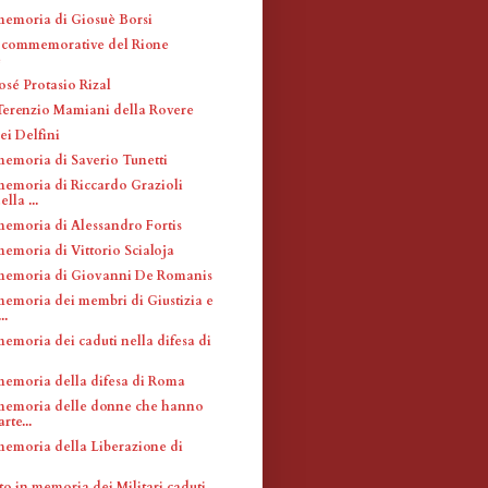
memoria di Giosuè Borsi
 commemorative del Rione
e
José Protasio Rizal
 Terenzio Mamiani della Rovere
ei Delfini
memoria di Saverio Tunetti
memoria di Riccardo Grazioli
lla ...
memoria di Alessandro Fortis
memoria di Vittorio Scialoja
memoria di Giovanni De Romanis
memoria dei membri di Giustizia e
..
emoria dei caduti nella difesa di
memoria della difesa di Roma
memoria delle donne che hanno
rte...
memoria della Liberazione di
 in memoria dei Militari caduti