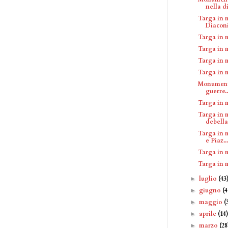
nella dif
Targa in 
Diaconi
Targa in 
Targa in 
Targa in 
Targa in 
Monumento
guerre..
Targa in 
Targa in 
debella
Targa in 
e Piaz...
Targa in 
Targa in 
luglio
(43
►
giugno
(4
►
maggio
(
►
aprile
(14
►
marzo
(28
►