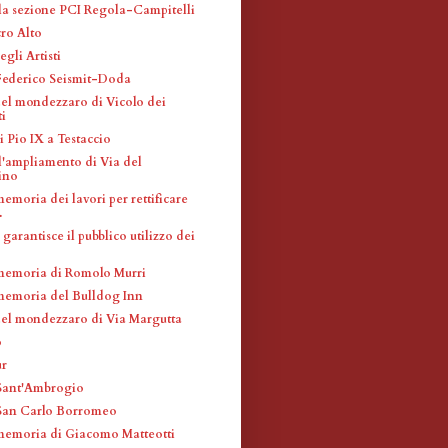
la sezione PCI Regola-Campitelli
ro Alto
gli Artisti
 Federico Seismit-Doda
del mondezzaro di Vicolo dei
i
 Pio IX a Testaccio
l'ampliamento di Via del
ino
emoria dei lavori per rettificare
.
garantisce il pubblico utilizzo dei
memoria di Romolo Murri
memoria del Bulldog Inn
del mondezzaro di Via Margutta
o
ur
 Sant'Ambrogio
 San Carlo Borromeo
memoria di Giacomo Matteotti