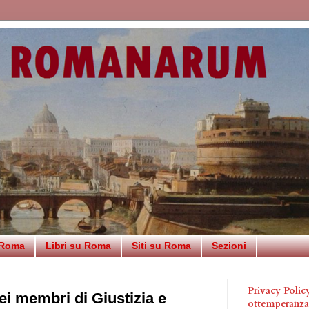
 Roma
Libri su Roma
Siti su Roma
Sezioni
Privacy Poli
i membri di Giustizia e
ottemperanz