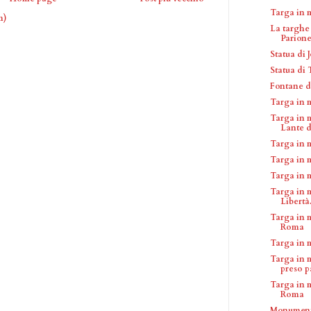
Targa in 
m)
La targhe
Parion
Statua di 
Statua di
Fontane d
Targa in 
Targa in 
Lante de
Targa in 
Targa in 
Targa in 
Targa in 
Libertà.
Targa in m
Roma
Targa in 
Targa in 
preso pa
Targa in 
Roma
Monumento