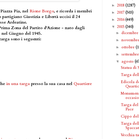
2018
(1287)
►
 Piazza Pia, nel
Rione Borgo
, e ricorda i membri
2017
(503)
►
artigiano Giustizia e Libertà uccisi il 24
2016
(449)
►
sse Ardeatine.
2015
(340)
▼
 Prima Zona del Partito d'Azione - nato dagli
dicembr
►
 - nel Giugno del 1945.
 targa sono i seguenti:
novembr
►
ottobre
(1
►
settembr
►
agosto
(6
▼
Statua di 
Targa dell
Edicola d
nche
in una targa
presso la sua casa nel
Quartiere
Quarticc
Monumento
occasio.
Targa del
Pace
Cippo del
Targa dell
Spacca
Vecchia ta