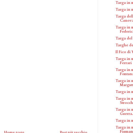
Targa in 
Targa in 
Targa dell
Canov
Targa in 
Federico
Targa del
Targhe de
Il Fico di
Targa in 
Ferrari
Targa in 
Fontana
Targa in 
Margut
Targa in 
Targa in 
Strocch
Targa in 
Guerra.
Targa in 
Targa in m
Fiumani 
Home page
Post più vecchio