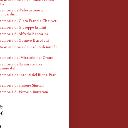
...
memoria dell'elevazione a
a Cardin...
memoria di Clara Francia Chauvet
memoria di Giuseppe Ermini
memoria di Alfredo Baccarini
memoria di Gustavo Benedetti
 in memoria dei caduti di tutte le
.
memoria del Miracolo del Grano
memoria della miracolosa
zione del...
memoria dei caduti del Rione Prati
memoria di Simone Simoni
memoria di Vittorio Buttaroni
)
9)
34)
)
)