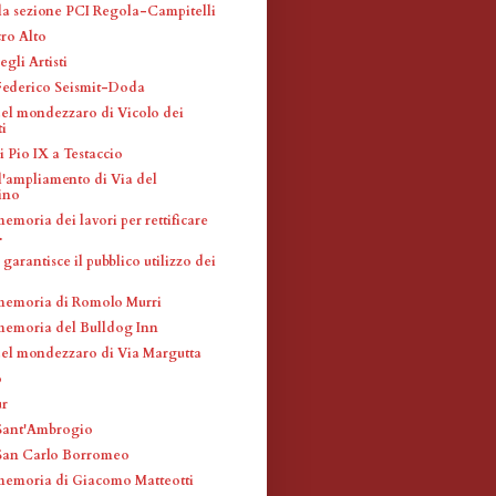
la sezione PCI Regola-Campitelli
ro Alto
gli Artisti
 Federico Seismit-Doda
del mondezzaro di Vicolo dei
i
 Pio IX a Testaccio
l'ampliamento di Via del
ino
emoria dei lavori per rettificare
.
garantisce il pubblico utilizzo dei
memoria di Romolo Murri
memoria del Bulldog Inn
del mondezzaro di Via Margutta
o
ur
 Sant'Ambrogio
 San Carlo Borromeo
memoria di Giacomo Matteotti