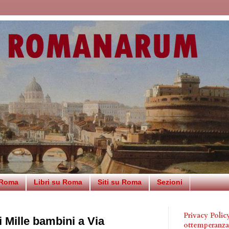
 Roma
Libri su Roma
Siti su Roma
Sezioni
Privacy Poli
 Mille bambini a Via
ottemperanz