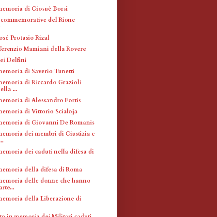
memoria di Giosuè Borsi
 commemorative del Rione
e
José Protasio Rizal
 Terenzio Mamiani della Rovere
ei Delfini
memoria di Saverio Tunetti
memoria di Riccardo Grazioli
lla ...
memoria di Alessandro Fortis
memoria di Vittorio Scialoja
memoria di Giovanni De Romanis
memoria dei membri di Giustizia e
..
emoria dei caduti nella difesa di
memoria della difesa di Roma
memoria delle donne che hanno
rte...
memoria della Liberazione di
 in memoria dei Militari caduti