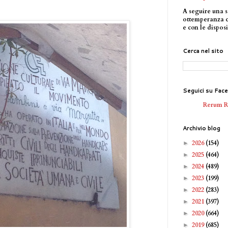
A seguire una s
ottemperanza 
e con le disposi
Cerca nel sito
Seguici su Fac
Rerum 
Archivio blog
2026
(154)
►
2025
(464)
►
2024
(489)
►
2023
(199)
►
2022
(283)
►
2021
(397)
►
2020
(664)
►
2019
(685)
►