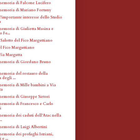
memoria di Falcone Lucifero
memoria di Mariano Fortuny
'importante interesse dello Studio
a
memoria di Giulietta Masina e
 Fe...
 Salotto del Fico Marguttiano
l Fico Marguttiano
 Via Margutta
memoria di Giordano Bruno
memoria del restauro della
 degli ...
memoria di Mille bambini a Via
ta
memoria di Giuseppe Sirtori
memoria di Francesco e Carlo
i
memoria dei caduti dell'Atac nella
..
memoria di Luigi Albertini
emoria dei profughi Istriani,
e ...