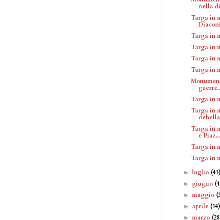
nella dif
Targa in 
Diaconi
Targa in 
Targa in 
Targa in 
Targa in 
Monumento
guerre..
Targa in 
Targa in 
debella
Targa in 
e Piaz...
Targa in 
Targa in 
luglio
(43
►
giugno
(4
►
maggio
(
►
aprile
(14
►
marzo
(28
►