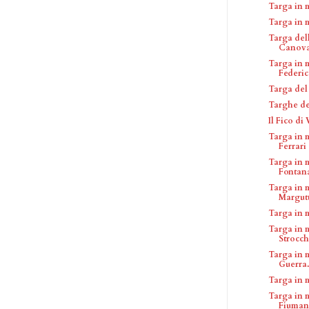
Targa in 
Targa in 
Targa dell
Canov
Targa in 
Federico
Targa del
Targhe de
Il Fico di
Targa in 
Ferrari
Targa in 
Fontana
Targa in 
Margut
Targa in 
Targa in 
Strocch
Targa in 
Guerra.
Targa in 
Targa in m
Fiumani 