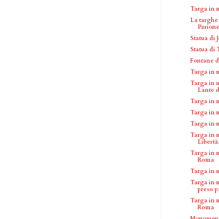
Targa in 
La targhe
Parion
Statua di 
Statua di
Fontane d
Targa in 
Targa in 
Lante de
Targa in 
Targa in 
Targa in 
Targa in 
Libertà.
Targa in m
Roma
Targa in 
Targa in 
preso pa
Targa in 
Roma
Monumento