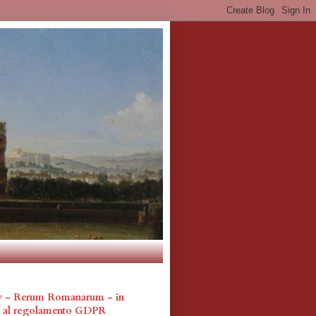
cy - Rerum Romanarum - in
a al regolamento GDPR