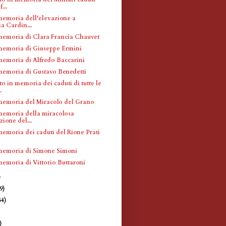
...
memoria dell'elevazione a
a Cardin...
memoria di Clara Francia Chauvet
memoria di Giuseppe Ermini
memoria di Alfredo Baccarini
memoria di Gustavo Benedetti
 in memoria dei caduti di tutte le
.
memoria del Miracolo del Grano
memoria della miracolosa
zione del...
memoria dei caduti del Rione Prati
memoria di Simone Simoni
memoria di Vittorio Buttaroni
)
9)
34)
)
)