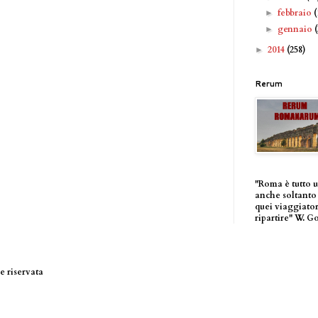
febbraio
(
►
gennaio
►
2014
(258)
►
Rerum
"Roma è tutto 
anche soltanto 
quei viaggiator
ripartire" W. G
 riservata