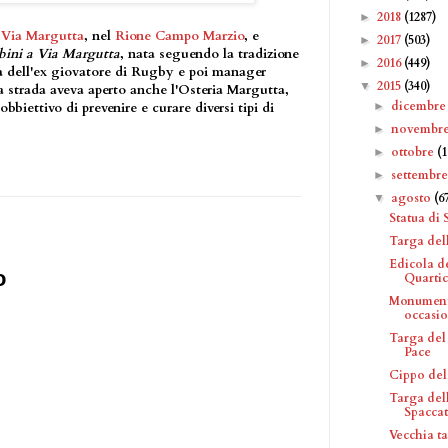
2018
(1287)
►
n
Via Margutta
, nel
Rione Campo Marzio
, e
2017
(503)
►
bini a Via Margutta
, nata seguendo la tradizione
2016
(449)
►
iva dell'ex giovatore di Rugby e poi manager
2015
(340)
▼
la strada aveva aperto anche l'Osteria Margutta,
dicembr
►
obbiettivo di prevenire e curare diversi tipi di
novembr
►
ottobre
(1
►
settembr
►
agosto
(6
▼
Statua di 
Targa dell
Edicola d
o
Quarticc
Monumento
occasio.
Targa del
Pace
Cippo del
Targa dell
Spacca
Vecchia ta