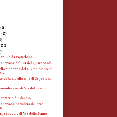
e
(8)
e
(17)
0)
e
(20)
7)
San Pio da Pietrelcina
a sezione del PSI del Quarticciolo
ella Madonna del Divino Amore al
...
 di Roma alla città di Segovia in
..
 mondezzaro di Via del Teatro
 Pomerio di Claudio
a sezione Socialista di Torre
ta
rga stradale di Via della Penna