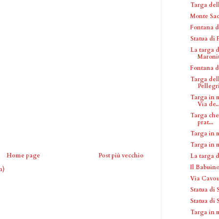
Targa del
Monte Sac
Fontana de
Statua di
La targa 
Maronit
Fontana di
Targa del
Pellegr
Targa in m
Via de..
Targa che 
prat...
Targa in 
Targa in 
Home page
Post più vecchio
La targa 
Il Babuin
m)
Via Cavo
Statua di
Statua di
Targa in 