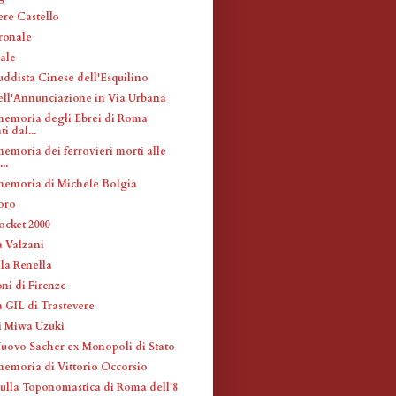
re Castello
ronale
ale
ddista Cinese dell'Esquilino
ell'Annunciazione in Via Urbana
memoria degli Ebrei di Roma
i dal...
emoria dei ferrovieri morti alle
..
memoria di Michele Bolgia
oro
ocket 2000
a Valzani
la Renella
ni di Firenze
a GIL di Trastevere
i Miwa Uzuki
ovo Sacher ex Monopoli di Stato
memoria di Vittorio Occorsio
sulla Toponomastica di Roma dell'8