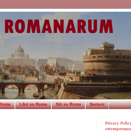
 Roma
Libri su Roma
Siti su Roma
Sezioni
Privacy Poli
ottemperanz