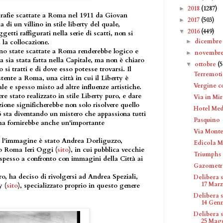
2018
(1287)
►
grafie scattate a Roma nel 1911 da Giovan
2017
(503)
►
 di un villino in stile liberty del quale,
2016
(449)
▼
getti raffigurati nella serie di scatti, non si
dicembr
►
 la collocazione.
siano state scattate a Roma renderebbe logico e
novembr
►
a sia stata fatta nella Capitale, ma non è chiaro
ottobre
(5
▼
 si tratti e di dove esso potesse trovarsi. Il
Terremot
istente a Roma, una città in cui il Liberty è
Vergine c
e e spesso misto ad altre influenze artistiche.
re stato realizzato in stile Liberty puro, e dare
Via in Mi
one significherebbe non solo risolvere quello
Hotel Med
16 sta diventando un mistero che appassiona tutti
Pasquino
 ma fornirebbe anche un'importante
Via Monte
re l'immagine è stato Andrea Dorliguzzo,
Edicola M
to Roma Ieri Oggi (
sito
), in cui pubblica vecchie
Triumphs
spesso a confronto con immagini della Città ai
Gazometr
ro, ha deciso di rivolgersi ad Andrea Speziali,
Delibera 
17 Marzo
y (
sito
), specializzato proprio in questo genere
Delibera 
14 Genn
Delibera 
25 Magg