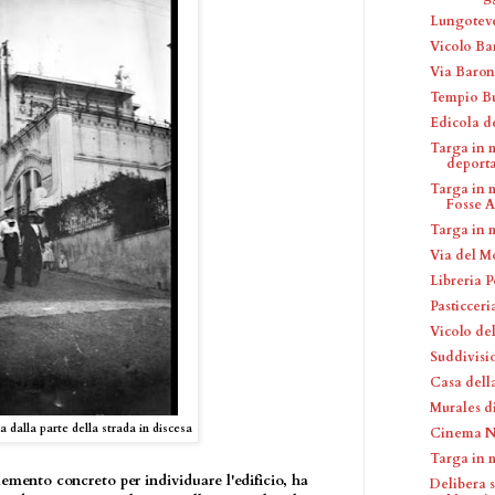
Lungoteve
Vicolo Ba
Via Baron
Tempio Bu
Edicola d
Targa in 
deportat
Targa in m
Fosse A.
Targa in 
Via del M
Libreria P
Pasticceri
Vicolo del
Suddivisio
Casa dell
Murales d
a dalla parte della strada in discesa
Cinema Nu
Targa in 
emento concreto per individuare l'edificio, ha
Delibera 