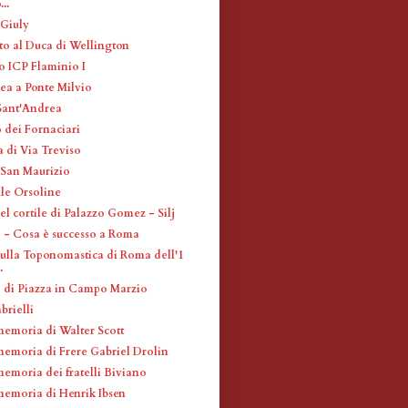
..
Giuly
 al Duca di Wellington
 ICP Flaminio I
ea a Ponte Milvio
 Sant'Andrea
 dei Fornaciari
a di Via Treviso
 San Maurizio
lle Orsoline
l cortile di Palazzo Gomez - Silj
 - Cosa è successo a Roma
sulla Toponomastica di Roma dell'1
.
 di Piazza in Campo Marzio
brielli
memoria di Walter Scott
memoria di Frere Gabriel Drolin
memoria dei fratelli Biviano
memoria di Henrik Ibsen