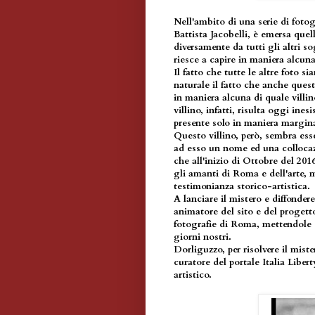
Nell'ambito di una serie di foto
Battista Jacobelli, è emersa quella
diversamente da tutti gli altri sog
riesce a capire in maniera alcuna
Il fatto che tutte le altre foto 
naturale il fatto che anche quest
in maniera alcuna di quale villino
villino, infatti, risulta oggi ines
presente solo in maniera marginal
Questo villino, però, sembra esse
ad esso un nome ed una collocazi
che all'inizio di Ottobre del 20
gli amanti di Roma e dell'arte,
testimonianza storico-artistica.
A lanciare il mistero e diffonde
animatore del sito e del proget
fotografie di Roma, mettendole 
giorni nostri.
Dorliguzzo, per risolvere il miste
curatore del portale Italia Libert
artistico.