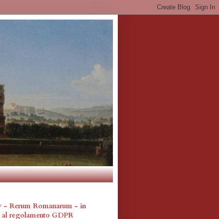
cy - Rerum Romanarum - in
a al regolamento GDPR