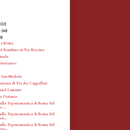
e
(12)
e
(66)
0)
i a Roma
ol Bambino in Via Baccina
randa
iterraneo
 San Michele
ariana di Via dei Cappellari
 and Laments
o Ostiense
sulla Toponomastica di Roma del
 ...
sulla Toponomastica di Roma del
ai...
sulla Toponomastica di Roma del
io...