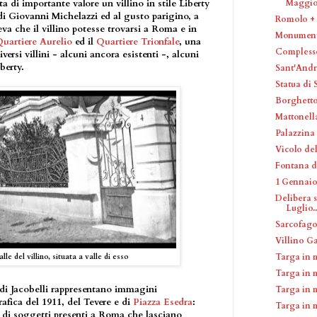
 di importante valore un villino in stile Liberty
Maggio.
o di Giovanni Michelazzi ed al gusto parigino, a
Romolo + 
a che il villino potesse trovarsi a Roma e in
Monumento
uartiere Aurelio
ed il
Quartiere Trionfale
, una
Complesso
versi villini - alcuni ancora esistenti -, alcuni
berty.
Sant'Andr
Statua di
Borghetto
Mattonell
Palazzina
Vicolo de
Fontana de
1 Gennaio
Delibera 
Luglio..
Sarcofago
Villino Ga
Targa in 
lle del villino, situata a valle di esso
Targa in 
ti di Jacobelli rappresentano immagini
Targa in 
afica del 1911, del Tevere e di
Piazza Esedra
:
Targa in 
 di soggetti presenti a Roma che lasciano