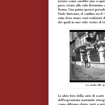
notato come sarebbe una scoperta
puro, vicino allo stile fiorentin
Roma. Una prima ipotesi prevedev
Viale Vaticano, al confine tra il
Q
zona dove erano stati realizzati di
dei quali in uno stile vicino al Li
La strada alle spa
Le altre foto della serie di scat
dell'esposizione nazionale etnogr
come abbiamo detto, tutti scatti