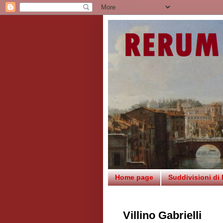
Home page
Suddivisioni di
Villino Gabrielli