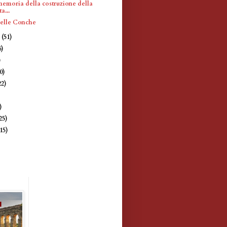
memoria della costruzione della
a...
elle Conche
e
(51)
6)
)
0)
22)
)
)
25)
(15)