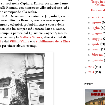
Targa in 
si trovi nella Capitale. L'unica eccezione è uno
Scalinat
stelli Romani con numerose ville suburbane, ed è
Fontana d
e corrisponde alla realtà.
i di Art Nouveau, Secessione e Jugendstil, come
settembr
►
ente diffuso a Roma e, ove presente, è spesso
agosto
(3
►
lmente eclettici, probabilmente a causa della
luglio
(22
►
cisti che ha sempre influenzato l'arte a Roma.
esempi, a partire dal Quartiere Coppedè, molto
giugno
(2
►
'eclettismo, la
Galleria Sciarra
, diversi villini di
maggio
(
►
i
e dal
Villino Vitale
e lo
stabilimento della Birra
aprile
(71
►
o per citare alcuni esempi.
marzo
(59
►
febbraio
(
►
gennaio
►
2015
(340)
►
2014
(258)
►
Rerum