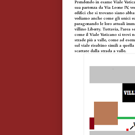
Prendendo in esame Viale Vatican
sua partenza da Via Leone IV, ve
edifici che si trovano siano abb
vediamo anche come gli unici ed
paragonando le loro attuali imma
villino Liberty. Tuttavia, l'are
come il Viale Vaticano si trovi n
strade più a valle, come ad esem
sul viale risultino simili a que
scattate dalla strada a valle.