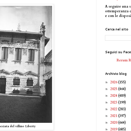
A seguire una s
ottemperanza 
e con le disposi
Cerca nel sito
Seguici su Fac
Rerum 
Archivio blog
2026
(155)
►
2025
(464)
►
2024
(489)
►
2023
(199)
►
2022
(283)
►
2021
(397)
►
2020
(664)
►
cciata del villino Liberty
2019
(685)
►