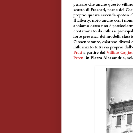
pensare che anche questo villino 
scatto di Frascati, paese dei Ca
proprio questa seconda ipotesi ch
Il Liberty, noto anche con i nom
abbiamo detto non è particolarm
contaminato da influssi principa
forte presenza dei modelli classi
Ciononostante, esistono diversi 
influenzato tuttavia proprio dall
Prati
a partire dal
Villino Cagiat
Peroni
in Piazza Alessandria, sol