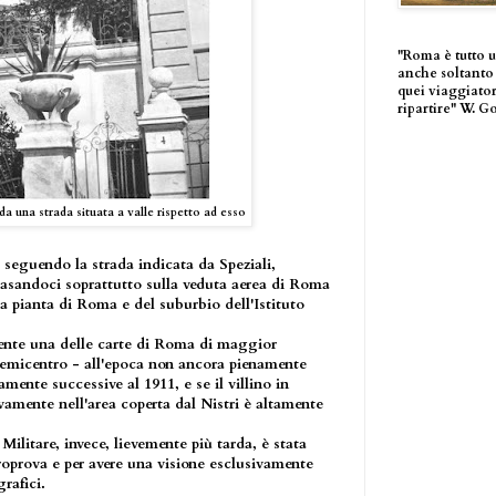
"Roma è tutto 
anche soltanto 
quei viaggiator
ripartire" W. G
, da una strada situata a valle rispetto ad esso
 seguendo la strada indicata da Speziali,
basandoci soprattutto sulla veduta aerea di Roma
la pianta di Roma e del suburbio dell'Istituto
mente una delle carte di Roma di maggior
 semicentro - all'epoca non ancora pienamente
mente successive al 1911, e se il villino in
ivamente nell'area coperta dal Nistri è altamente
Militare, invece, lievemente più tarda, è stata
oprova e per avere una visione esclusivamente
rafici.