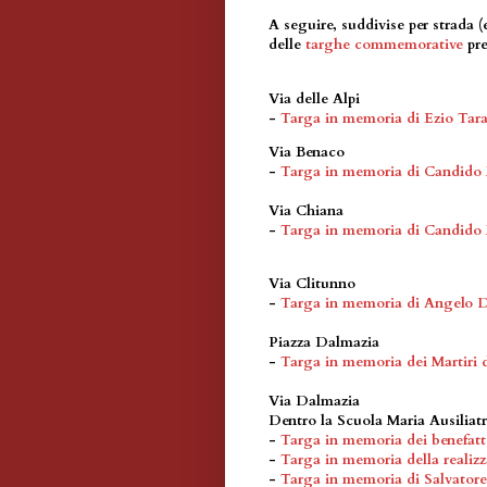
A seguire, suddivise per strada (
delle
targhe commemorative
pre
Via delle Alpi
-
Targa in memoria di Ezio Tara
Via Benaco
-
Targa in memoria di Candido
Via Chiana
-
Targa in memoria di Candido
Via Clitunno
-
Targa in memoria di Angelo D
Piazza Dalmazia
-
Targa in memoria dei Martiri 
Via Dalmazia
Dentro la Scuola Maria Ausiliatr
-
Targa in memoria dei benefatt
-
Targa in memoria della realizz
-
Targa in memoria di Salvatore