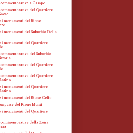
e commemorative a Casape
 commemorative del Quartiere
Sacro
 e i monumenti del Rione
ere
 e i monumenti del Suburbio Della
a
 e i monumenti del Quartiere
le
 commemorative del Suburbio
ittoria
 commemorative del Quartiere
le
 commemorative del Quartiere
Latino
 e i monumenti del Quartiere
Latino
 e i monumenti del Rione Celio
omparse del Rione Monti
 e i monumenti del Quartiere
 commemorative della Zona
zza