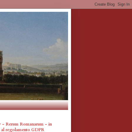
cy - Rerum Romanarum - in
a al regolamento GDPR