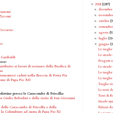
2018
(1287)
▼
dicembr
►
rantoni
novembr
►
Zicconi
ottobre
(
►
settembr
►
Occorsio
agosto
(5
►
luglio
(11
►
no
giugno
(
▼
Le targhe 
Le strade
 Garibaldi
Progetti 
nese:
ribuito ai lavori di restauro della Basilica di
Le strade 
na
Le targhe 
iemontesi caduti nella Breccia di Porta Pia
Le targhe 
one di Papa Pio XII
Targhe ri
Le torri d
dettine presso le Catacombe di Priscilla:
Torri di 
Giulio Belvederi e della visita di San Giovanni
Strade im
delle Catacombe di Priscilla e della
Palazzi d
e la Colombiere ad opera di Papa Pio XI
Le pietre 