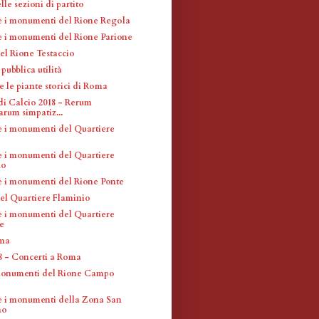
le sezioni di partito
 e i monumenti del Rione Regola
 e i monumenti del Rione Parione
el Rione Testaccio
pubblica utilità
 e le piante storici di Roma
di Calcio 2018 - Rerum
um simpatiz...
 e i monumenti del Quartiere
 e i monumenti del Quartiere
no
 e i monumenti del Rione Ponte
el Quartiere Flaminio
 e i monumenti del Quartiere
e
oma
18 - Concerti a Roma
monumenti del Rione Campo
 e i monumenti della Zona San
no