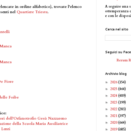
A seguire una s
elencate in ordine alfabetico), trovate l'elenco
ottemperanza 
senti nel
Quartiere Trieste
.
e con le disposi
Cerca nel sito
ntelli
 Manca
Seguici su Fac
Rerum 
 Manca
Archivio blog
e Fiore
2026
(154)
►
2025
(464)
►
2024
(489)
►
delle Foibe
2023
(199)
►
2022
(283)
►
ice:
2021
(397)
►
ori dell'Orfanotrofio Gesù Nazzareno
2020
(664)
►
azione della Scuola Maria Ausiliatrice
 Lenti
2019
(685)
►