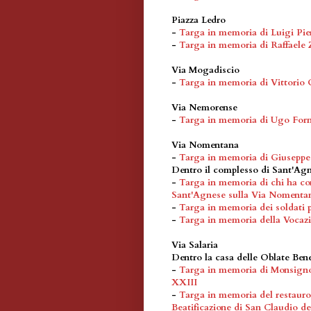
Piazza Ledro
-
Targa in memoria di Luigi Pie
-
Targa in memoria di Raffaele 
Via Mogadiscio
-
Targa in memoria di Vittorio 
Via Nemorense
-
Targa in memoria di Ugo For
Via Nomentana
-
Targa in memoria di Giuseppe
Dentro il complesso di Sant'Ag
-
Targa in memoria di chi ha cont
Sant'Agnese sulla Via Nomenta
-
Targa in memoria dei soldati p
-
Targa in memoria della Vocazi
Via Salaria
Dentro la casa delle Oblate Bene
-
Targa in memoria di Monsignor 
XXIII
-
Targa in memoria del restauro 
Beatificazione di San Claudio d