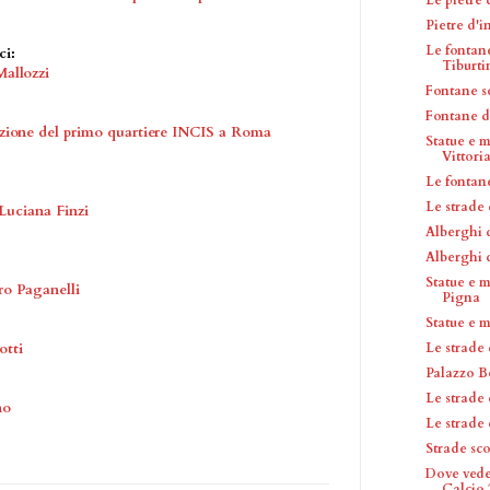
Pietre d'
Le fontan
ci:
Tiburti
Mallozzi
Fontane 
Fontane d
zione del primo quartiere INCIS a Roma
Statue e 
Vittori
Le fontan
Le strade
Luciana Finzi
Alberghi 
Alberghi 
Statue e 
ro Paganelli
Pigna
Statue e 
Le strade 
otti
Palazzo 
Le strade
no
Le strade
Strade sc
Dove veder
Calcio 2