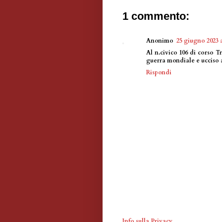
1 commento:
Anonimo
25 giugno 2023 a
Al n.civico 106 di corso Tr
guerra mondiale e ucciso 
Rispondi
Info sulla Privacy