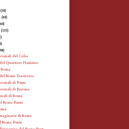
e
(38)
e
(48)
360)
e
(135)
1)
4)
198)
rionali del Celio
 del Quartiere Flaminio
a Roma
del Rione Trastevere
rionali di Ponte
rionali di Parione
onali di Roma
el Rione Ponte
Roma
maginarie di Roma
el Rione Ponte
d'inciampo del Rione Prati