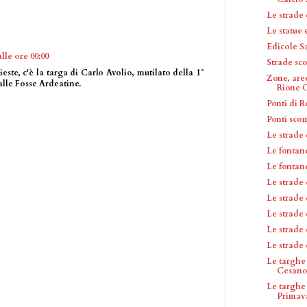
Le strade
Le statue
Edicole S
lle ore 00:00
Strade sc
ieste, c'è la targa di Carlo Avolio, mutilato della 1°
Zone, are
alle Fosse Ardeatine.
Rione C
Ponti di 
Ponti sco
Le strade 
Le fontan
Le fontan
Le strade 
Le strade
Le strade
Le strade
Le strade
Le targhe
Cesan
Le targhe
Primav