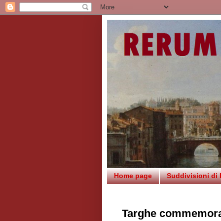
Home page
Suddivisioni di
Targhe commemorati