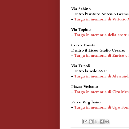
Via Sebino
Dentro l'Istituto Antonio Grams
-
Targa in memoria di Vittorio 
Via Topino
-
Targa in memoria della costru
Corso Trieste
Dentro il Liceo Giulio Cesare:
-
Targa in memoria di Enrico e 
Via Tripoli
Dentro la sede ASL:
-
Targa in memoria di Alessand
Piazza Verbano
-
Targa in memoria di Ciro Men
Parco Virgiliano
-
Targa in memoria di Ugo For