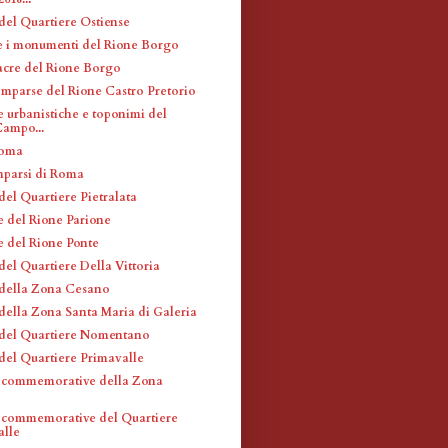
 del Quartiere Ostiense
 e i monumenti del Rione Borgo
acre del Rione Borgo
omparse del Rione Castro Pretorio
e urbanistiche e toponimi del
ampo...
Roma
mparsi di Roma
del Quartiere Pietralata
e del Rione Parione
e del Rione Ponte
del Quartiere Della Vittoria
 della Zona Cesano
 della Zona Santa Maria di Galeria
 del Quartiere Nomentano
 del Quartiere Primavalle
 commemorative della Zona
o
 commemorative del Quartiere
alle