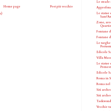
Le strade
Home page
Post più vecchio
Approfon
Le statue
m)
Sant'A
Zone, are
Quartier
Fontane d
Fontane d
Le targhe
Portue
Edicole S
Villa Mas
Le statue
Prenest
Edicole S
Roma in 
Roma nel 
Siti arche
Siti arch
Taekwond
Vecchie ta