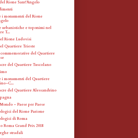
 del Rione Sant'Angelo
dimenti
 e i monumenti del Rione
ngelo
e urbanistiche e toponimi nel
e T...
el Rione Ludovisi
el Quartiere Trieste
 commemorative del Quartiere
nse
acre del Quartiere Tuscolano
simo
 e i monumenti del Quartiere
ino-C...
acre del Quartiere Alessandrino
Spagna
Mondo - Paese per Paese
ologici del Rione Parione
eologici di Roma
o Roma Grand Prix 2018
rghe stradali