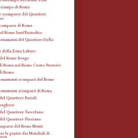
inciampo di Roma
e scomparse del Quartiere
no
scomparse di Roma
el Rione Sant'Eustachio
monumenti del Quartiere Della
a
e della Zona Labaro
 del Rione Borgo
di Roma nel Rione Castro Pretorio
di Roma
monumenti scomparsi del Rione
monumenti scomparsi di Roma
del Quartiere Parioli
Borghese
 del Quartiere Tuscolano
 del Quartiere Pinciano
omparse del Rione Monti
e le partite dei Mondiali di
018...