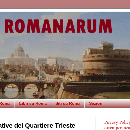
 Roma
Libri su Roma
Siti su Roma
Sezioni
Privacy Poli
ve del Quartiere Trieste
ottemperanz