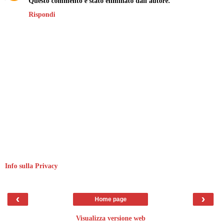
Questo commento è stato eliminato dall'autore.
Rispondi
Info sulla Privacy
‹
›
Home page
Visualizza versione web