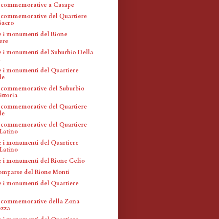
e commemorative a Casape
 commemorative del Quartiere
Sacro
 e i monumenti del Rione
ere
 e i monumenti del Suburbio Della
a
 e i monumenti del Quartiere
le
 commemorative del Suburbio
ittoria
 commemorative del Quartiere
le
 commemorative del Quartiere
Latino
 e i monumenti del Quartiere
Latino
 e i monumenti del Rione Celio
omparse del Rione Monti
 e i monumenti del Quartiere
 commemorative della Zona
zza