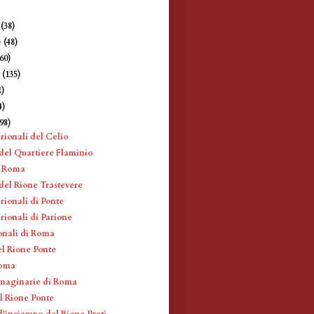
e
(38)
e
(48)
360)
e
(135)
1)
4)
198)
rionali del Celio
 del Quartiere Flaminio
a Roma
del Rione Trastevere
rionali di Ponte
rionali di Parione
onali di Roma
el Rione Ponte
Roma
maginarie di Roma
el Rione Ponte
d'inciampo del Rione Prati