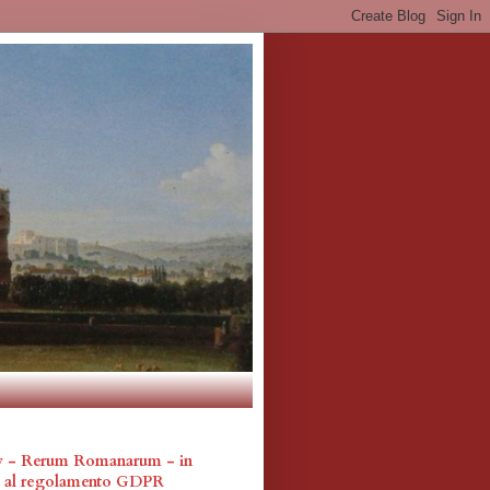
cy - Rerum Romanarum - in
a al regolamento GDPR