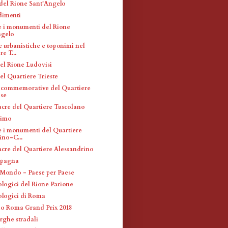
 del Rione Sant'Angelo
dimenti
 e i monumenti del Rione
ngelo
e urbanistiche e toponimi nel
e T...
el Rione Ludovisi
el Quartiere Trieste
 commemorative del Quartiere
nse
acre del Quartiere Tuscolano
simo
 e i monumenti del Quartiere
ino-C...
acre del Quartiere Alessandrino
Spagna
Mondo - Paese per Paese
ologici del Rione Parione
eologici di Roma
o Roma Grand Prix 2018
rghe stradali