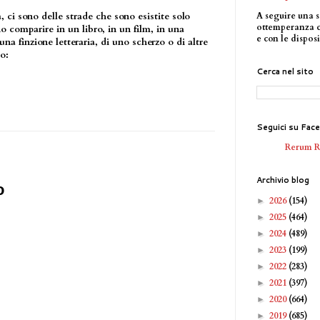
A seguire una s
 ci sono delle strade che sono esistite solo
ottemperanza 
 comparire in un libro, in un film, in una
e con le disposi
una finzione letteraria, di uno scherzo o di altre
o:
Cerca nel sito
Seguici su Fac
Rerum 
Archivio blog
o
2026
(154)
►
2025
(464)
►
2024
(489)
►
2023
(199)
►
2022
(283)
►
2021
(397)
►
2020
(664)
►
2019
(685)
►