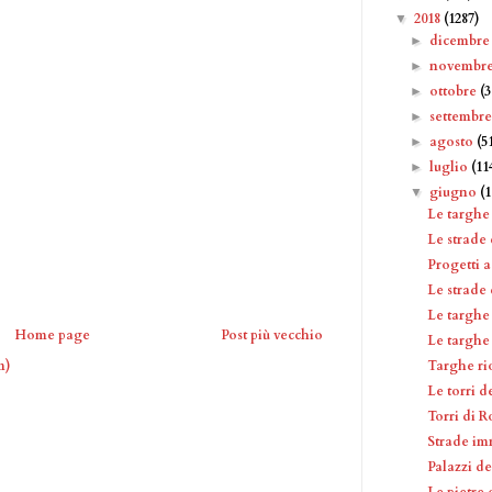
2018
(1287)
▼
dicembr
►
novembr
►
ottobre
(
►
settembr
►
agosto
(5
►
luglio
(11
►
giugno
(
▼
Le targhe 
Le strade
Progetti 
Le strade 
Le targhe 
Home page
Post più vecchio
Le targhe 
Targhe ri
m)
Le torri d
Torri di 
Strade im
Palazzi d
Le pietre 