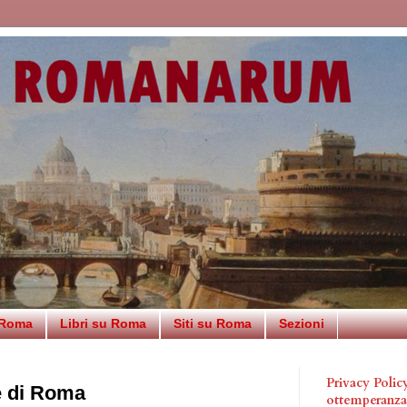
 Roma
Libri su Roma
Siti su Roma
Sezioni
Privacy Poli
e di Roma
ottemperanz