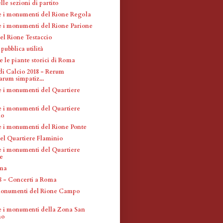
le sezioni di partito
 e i monumenti del Rione Regola
 e i monumenti del Rione Parione
el Rione Testaccio
pubblica utilità
 e le piante storici di Roma
di Calcio 2018 - Rerum
um simpatiz...
 e i monumenti del Quartiere
 e i monumenti del Quartiere
no
 e i monumenti del Rione Ponte
el Quartiere Flaminio
 e i monumenti del Quartiere
e
oma
18 - Concerti a Roma
monumenti del Rione Campo
 e i monumenti della Zona San
no