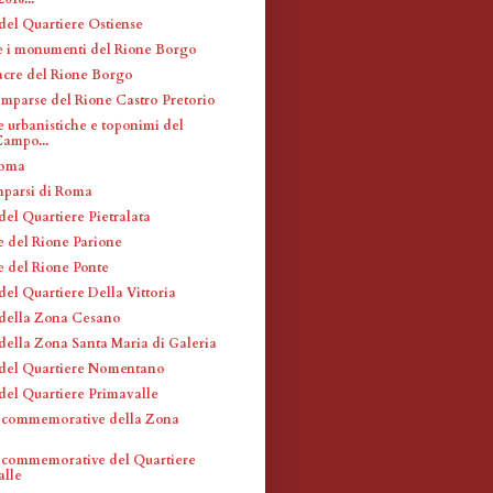
 del Quartiere Ostiense
 e i monumenti del Rione Borgo
acre del Rione Borgo
omparse del Rione Castro Pretorio
e urbanistiche e toponimi del
ampo...
Roma
mparsi di Roma
del Quartiere Pietralata
e del Rione Parione
e del Rione Ponte
del Quartiere Della Vittoria
 della Zona Cesano
 della Zona Santa Maria di Galeria
 del Quartiere Nomentano
 del Quartiere Primavalle
 commemorative della Zona
o
 commemorative del Quartiere
alle