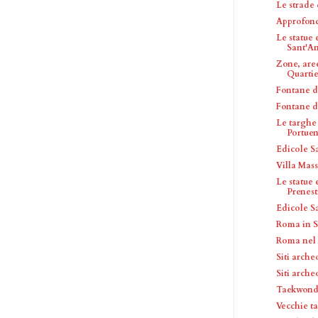
Le strade
Approfon
Le statue
Sant'A
Zone, are
Quartier
Fontane d
Fontane d
Le targhe
Portue
Edicole S
Villa Mas
Le statue
Prenest
Edicole S
Roma in 
Roma nel 
Siti arche
Siti arch
Taekwond
Vecchie ta