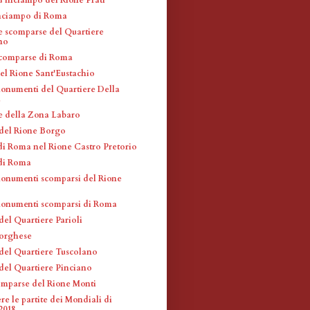
inciampo di Roma
e scomparse del Quartiere
no
scomparse di Roma
el Rione Sant'Eustachio
monumenti del Quartiere Della
a
e della Zona Labaro
 del Rione Borgo
di Roma nel Rione Castro Pretorio
di Roma
monumenti scomparsi del Rione
monumenti scomparsi di Roma
del Quartiere Parioli
Borghese
 del Quartiere Tuscolano
 del Quartiere Pinciano
omparse del Rione Monti
e le partite dei Mondiali di
018...