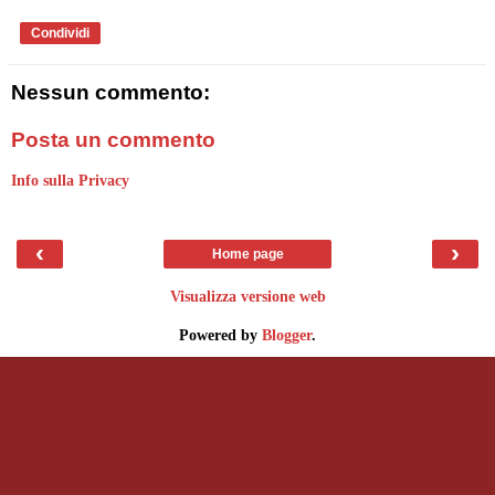
Condividi
Nessun commento:
Posta un commento
Info sulla Privacy
‹
›
Home page
Visualizza versione web
Powered by
Blogger
.