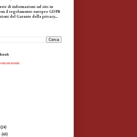
erie di informazioni sul sito in
con il regolamento europeo GDPR
zioni del Garante della privacy...
ebook
Romanarum
e
(24)
e
(65)