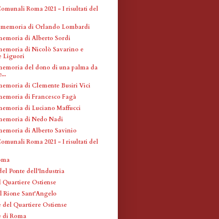
omunali Roma 2021 - I risultati del
n memoria di Orlando Lombardi
memoria di Alberto Sordi
memoria di Nicolò Savarino e
 Liguori
memoria del dono di una palma da
...
memoria di Clemente Busiri Vici
memoria di Francesco Fagà
memoria di Luciano Maffucci
memoria di Nedo Nadi
memoria di Alberto Savinio
omunali Roma 2021 - I risultati del
Roma
el Ponte dell'Industria
l Quartiere Ostiense
el Rione Sant'Angelo
 del Quartiere Ostiense
e di Roma