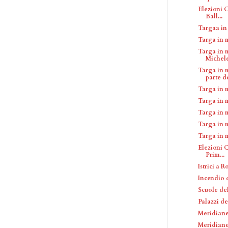
Elezioni C
Ball...
Targaa i
Targa in 
Targa in 
Michele
Targa in 
parte de
Targa in 
Targa in 
Targa in 
Targa in 
Targa in 
Elezioni C
Prim...
Istrici a 
Incendio d
Scuole de
Palazzi d
Meridiane
Meridian