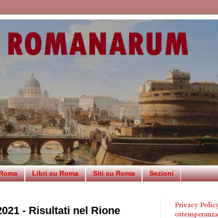
 Roma
Libri su Roma
Siti su Roma
Sezioni
Privacy Poli
021 - Risultati nel Rione
ottemperanz