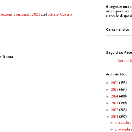
A seguire una s
ottemperanza 
elezioni comunali 2021
nel
Rione Castro
e con le disposi
Cerca nel sito
Seguici su Fac
mo Roma
Rerum 
Archivio blog
2026
(155)
►
2025
(464)
►
2024
(489)
►
2023
(199)
►
2022
(283)
►
2021
(397)
▼
dicembr
►
novembr
►