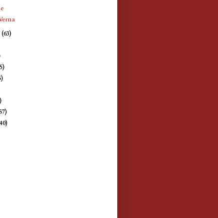
se
 Verna
e
(63)
)
)
5)
5)
)
)
57)
(40)