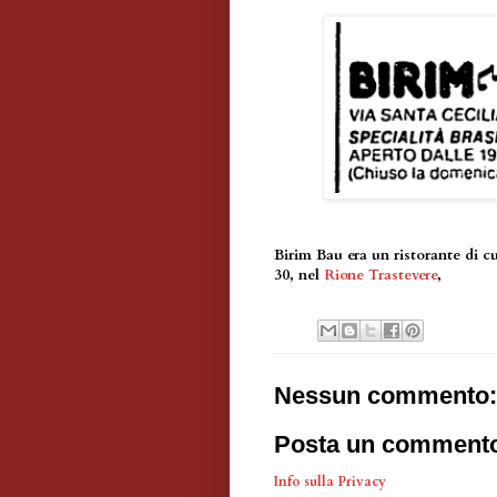
Birim Bau era un ristorante di cu
30, nel
Rione Trastevere
,
Nessun commento:
Posta un comment
Info sulla Privacy