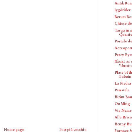
Antik Rom
Içgörüler
Rerum Ro
Chiese de
Targa in 
Quartier
Portale de
Aereopor
Percy Bys
Πλακέτα π
"ιδιαίτε
Plate of 
Babuino
La Piedra 
Panatela
Birim Bau
Ou Ming
Via Neme
Alla Brici
Benny Bu
Home page
Post più vecchio
Fornace M