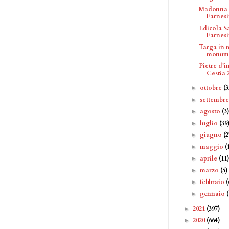
Madonna c
Farnes
Edicola Sa
Farnes
Targa in 
monume
Pietre d'
Cestia 
ottobre
(3
►
settembr
►
agosto
(3
►
luglio
(39
►
giugno
(2
►
maggio
(
►
aprile
(11
►
marzo
(5)
►
febbraio
(
►
gennaio
►
2021
(397)
►
2020
(664)
►