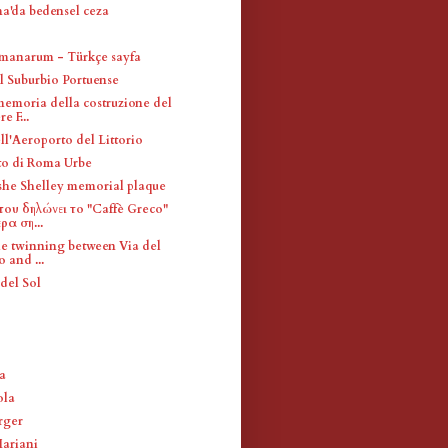
a'da bedensel ceza
manarum - Türkçe sayfa
l Suburbio Portuense
memoria della costruzione del
e F...
ll'Aeroporto del Littorio
to di Roma Urbe
she Shelley memorial plaque
ου δηλώνει το "Caffè Greco"
ρα ση...
the twinning between Via del
 and ...
del Sol
a
ola
rger
ariani