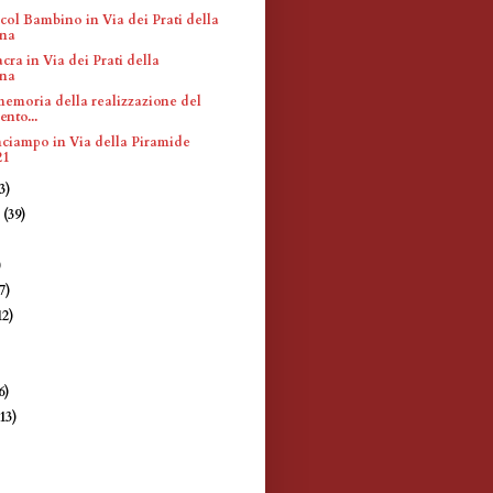
ol Bambino in Via dei Prati della
ina
cra in Via dei Prati della
ina
memoria della realizzazione del
nto...
inciampo in Via della Piramide
21
3)
e
(39)
)
)
7)
12)
)
6)
(13)