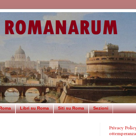
 Roma
Libri su Roma
Siti su Roma
Sezioni
Privacy Poli
ottemperanz