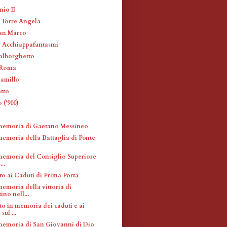
nio II
i Torre Angela
San Marco
e Acchiappafantasmi
alborghetto
a Roma
Camillo
tto
 ('900)
memoria di Gaetano Messineo
memoria della Battaglia di Ponte
memoria del Consiglio Superiore
...
 ai Caduti di Prima Porta
emoria della vittoria di
ino nell...
 in memoria dei caduti e ai
sul ...
memoria di San Giovanni di Dio