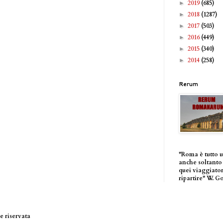
2019
(685)
►
2018
(1287)
►
2017
(503)
►
2016
(449)
►
2015
(340)
►
2014
(258)
►
Rerum
"Roma è tutto 
anche soltanto 
quei viaggiator
ripartire" W. G
 riservata