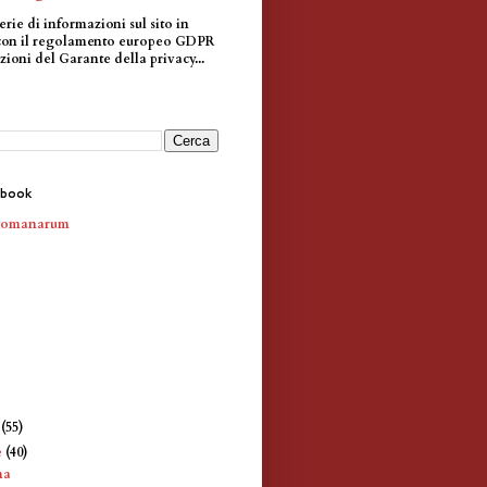
erie di informazioni sul sito in
con il regolamento europeo GDPR
zioni del Garante della privacy...
ebook
Romanarum
e
(55)
e
(40)
ma