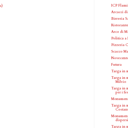
ICP Flami
m)
Arcacci d
Birreria 
Ristorant
Arco di M
Politica 
Pizzeria 
Scacco Ma
Novecento
Futura
Targa in 
Targa in 
Milvio
Targa in 
per i fes
Monumento
Targa in m
Costant
Monumento
dispersi 
Targa in 