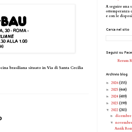
A seguire una s
ottemperanza 
e con le disposi
Cerca nel sito
Seguici su Fac
Rerum 
cina brasiliana situato in Via di Santa Cecilia
Archivio blog
2026
(155)
►
2025
(464)
►
2024
(489)
►
2023
(199)
►
2022
(283)
▼
dicembr
►
o
novembr
▼
Antik Ro