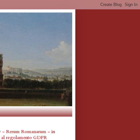
cy - Rerum Romanarum - in
a al regolamento GDPR