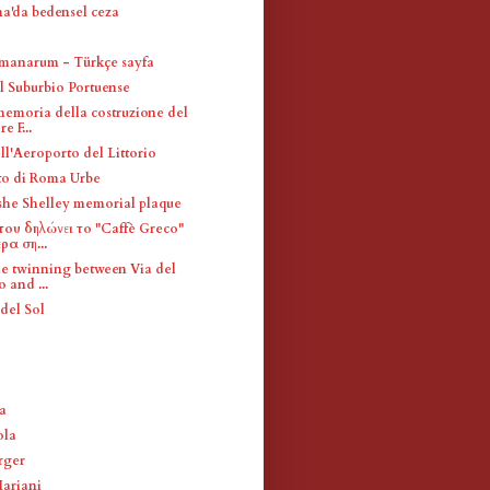
a'da bedensel ceza
manarum - Türkçe sayfa
l Suburbio Portuense
memoria della costruzione del
e F...
ll'Aeroporto del Littorio
to di Roma Urbe
she Shelley memorial plaque
ου δηλώνει το "Caffè Greco"
ρα ση...
the twinning between Via del
 and ...
del Sol
a
ola
rger
ariani