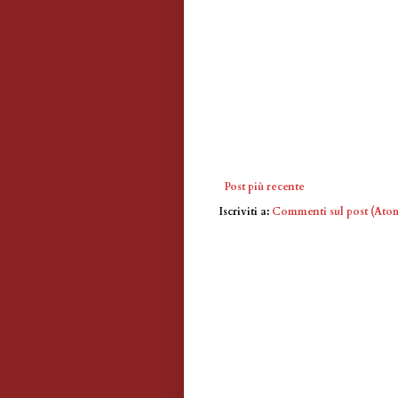
Post più recente
Iscriviti a:
Commenti sul post (Ato