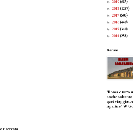
2019
(685)
►
2018
(1287)
►
2017
(503)
►
2016
(449)
►
2015
(340)
►
2014
(258)
►
Rerum
"Roma è tutto 
anche soltanto 
quei viaggiator
ripartire" W. G
 riservata