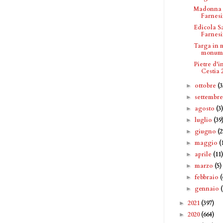
Madonna c
Farnes
Edicola Sa
Farnes
Targa in 
monume
Pietre d'
Cestia 
ottobre
(3
►
settembr
►
agosto
(3
►
luglio
(39
►
giugno
(2
►
maggio
(
►
aprile
(11
►
marzo
(5)
►
febbraio
(
►
gennaio
►
2021
(397)
►
2020
(664)
►