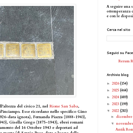
A seguire una s
ottemperanza 
e con le disposi
Cerca nel sito
Seguici su Fac
Rerum 
Archivio blog
2026
(154)
►
2025
(464)
►
2024
(489)
►
2023
(199)
►
ll'altezza del civico 21, nel
Rione San Saba
,
2022
(283)
▼
 d'inciampo. Esse ricordano nello specifico Gino
dicembr
1926-data ignota), Fernanda Piazza (1888-1943),
►
43), Gisella Grego (1875-1943), ebrei romani
novembr
▼
lamento del 16 Ottobre 1943 e deportati ad
Antik Ro