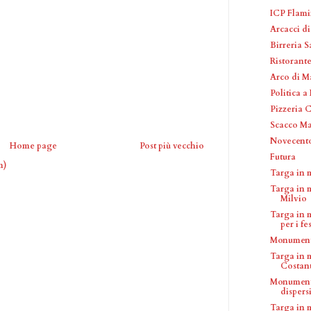
ICP Flami
Arcacci d
Birreria 
Ristorant
Arco di M
Politica 
Pizzeria 
Scacco Ma
Novecento
Home page
Post più vecchio
Futura
m)
Targa in 
Targa in 
Milvio
Targa in 
per i fes
Monumento
Targa in m
Costant
Monumento
dispersi 
Targa in 