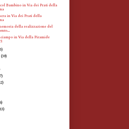
ol Bambino in Via dei Prati della
ina
cra in Via dei Prati della
ina
memoria della realizzazione del
nto...
inciampo in Via della Piramide
21
3)
e
(39)
)
)
7)
12)
)
6)
(13)