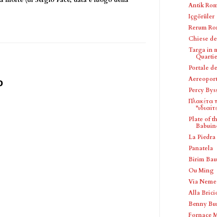
a morte (di Sergio Pace, data e luogo della
Antik Rom
Içgörüler
Rerum Ro
Chiese de
Targa in 
Quartier
Portale de
Aereopor
o
Percy Bys
Πλακέτα π
"ιδιαίτε
Plate of 
Babuino
La Piedra 
Panatela
Birim Bau
Ou Ming
Via Neme
Alla Brici
Benny Bu
Fornace M