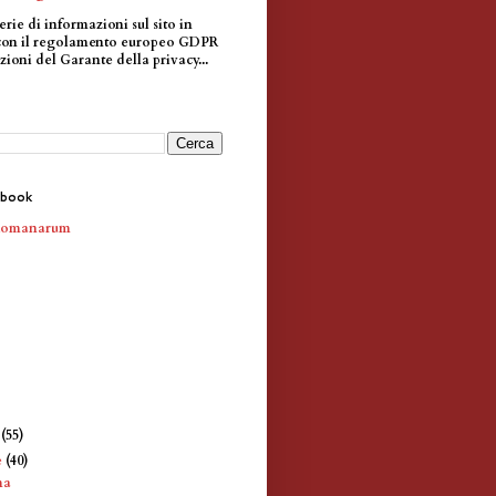
erie di informazioni sul sito in
con il regolamento europeo GDPR
zioni del Garante della privacy...
ebook
Romanarum
e
(55)
e
(40)
ma