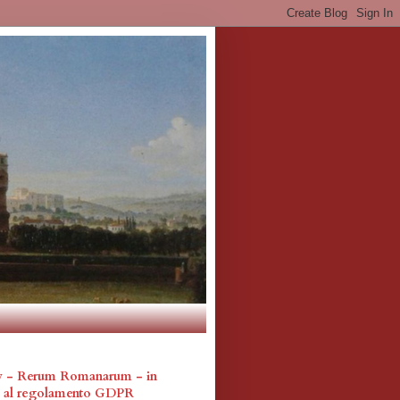
cy - Rerum Romanarum - in
a al regolamento GDPR