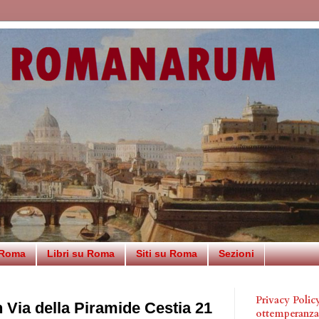
 Roma
Libri su Roma
Siti su Roma
Sezioni
Privacy Poli
n Via della Piramide Cestia 21
ottemperanz