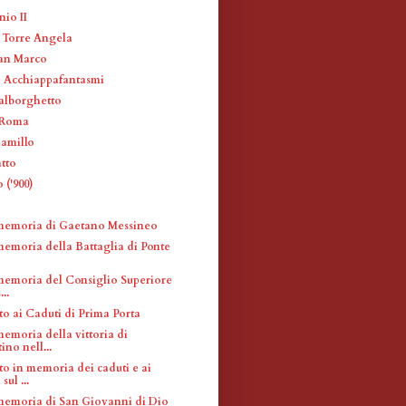
nio II
i Torre Angela
San Marco
e Acchiappafantasmi
alborghetto
a Roma
Camillo
tto
 ('900)
memoria di Gaetano Messineo
memoria della Battaglia di Ponte
memoria del Consiglio Superiore
...
 ai Caduti di Prima Porta
emoria della vittoria di
ino nell...
 in memoria dei caduti e ai
sul ...
memoria di San Giovanni di Dio