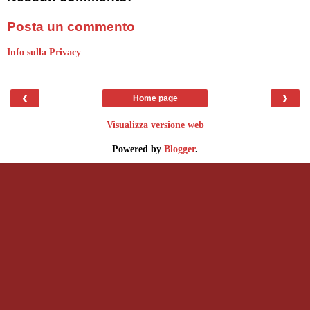
Posta un commento
Info sulla Privacy
‹
›
Home page
Visualizza versione web
Powered by
Blogger
.