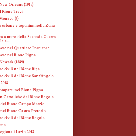
New Orleans (1919)
l Rione Trevi
Monaco (?)
e urbane e toponimi nella Zona
o
ca a muro della Seconda Guerra
e a...
acre nel Quartiere Portuense
acre nel Rione Pigna
Newark (1889)
re civili nel Rione Ripa
re civili del Rione Sant'Angelo
2018
omparsi nel Rione Pigna
n Cattoliche del Rione Regola
i del Rione Campo Marzio
 nel Rione Castro Pretorio
re civili del Rione Regola
oma
egionali Lazio 2018