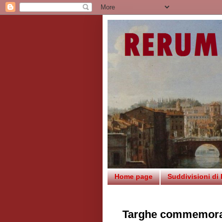
Home page
Suddivisioni di
Targhe commemorat