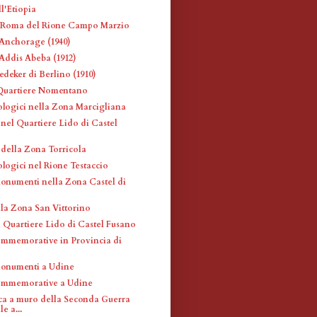
l'Etiopia
i Roma del Rione Campo Marzio
Anchorage (1940)
Addis Abeba (1912)
deker di Berlino (1910)
 Quartiere Nomentano
eologici nella Zona Marcigliana
 nel Quartiere Lido di Castel
 della Zona Torricola
ologici nel Rione Testaccio
monumenti nella Zona Castel di
lla Zona San Vittorino
l Quartiere Lido di Castel Fusano
mmemorative in Provincia di
monumenti a Udine
ommemorative a Udine
ca a muro della Seconda Guerra
e a...