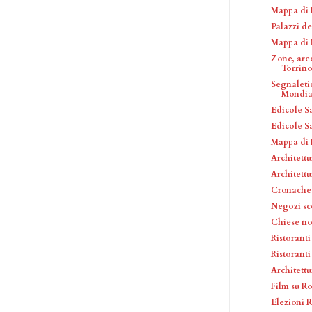
Mappa di 
Palazzi de
Mappa di 
Zone, are
Torrin
Segnaleti
Mondial
Edicole S
Edicole S
Mappa di 
Architettu
Architettu
Cronache 
Negozi sc
Chiese no
Ristorant
Ristoranti
Architettu
Film su R
Elezioni R