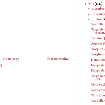
2018
(1287)
▼
dicembr
►
novembr
►
ottobre
(
▼
Via della 
Targa dell
mercat..
Le Linee J
Autobus 
Trasporti
Borghetto
Home page
Post più vecchio
Demolizio
Mappa di S
m)
Mappa di 
Targa in c
d'O...
Vicolo de
Vicolo Sc
Why Rome 
Via della 