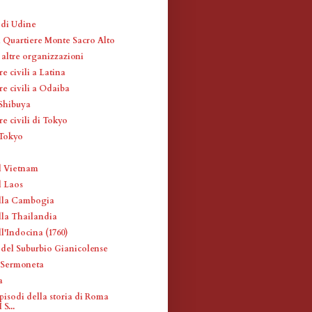
 di Udine
l Quartiere Monte Sacro Alto
 altre organizzazioni
re civili a Latina
re civili a Odaiba
 Shibuya
re civili di Tokyo
 Tokyo
l Vietnam
l Laos
lla Cambogia
la Thailandia
l'Indocina (1760)
i del Suburbio Gianicolense
 Sermoneta
a
episodi della storia di Roma
 S...