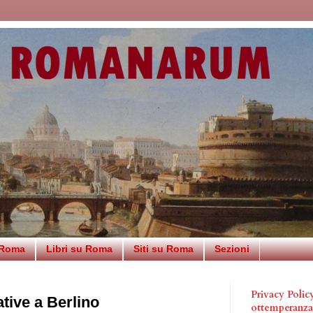
 Roma
Libri su Roma
Siti su Roma
Sezioni
Privacy Poli
ive a Berlino
ottemperanz