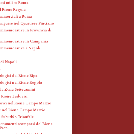
oni utili su Roma
l Rione Regola
commerciali a Roma
omparse nel Quartiere Pinciano
mmemorative in Provincia di
ommemorative in Campania
ommemorative a Napoli
 di Napoli
a
ologici del Rione Ripa
ologici nel Rione Regola
lla Zona Settecamini
l Rione Ludovisi
orici nel Rione Campo Marzio
fè nel Rione Campo Marzio
l Suburbio Trionfale
monumenti scomparsi del Rione
ret...