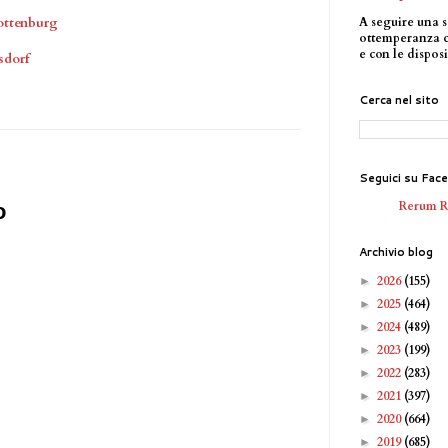
A seguire una s
ottenburg
ottemperanza 
e con le disposi
sdorf
Cerca nel sito
Seguici su Fac
Rerum 
o
Archivio blog
2026
(155)
►
2025
(464)
►
2024
(489)
►
2023
(199)
►
2022
(283)
►
2021
(397)
►
2020
(664)
►
2019
(685)
►