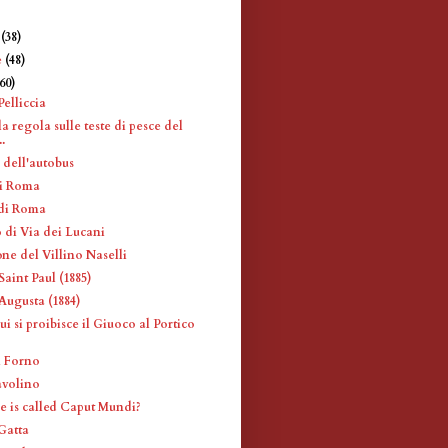
e
(38)
e
(48)
360)
Pelliccia
a regola sulle teste di pesce del
.
 dell'autobus
di Roma
 di Roma
 di Via dei Lucani
ne del Villino Naselli
aint Paul (1885)
Augusta (1884)
ui si proibisce il Giuoco al Portico
l Forno
avolino
is called Caput Mundi?
Gatta