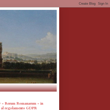
cy - Rerum Romanarum - in
a al regolamento GDPR