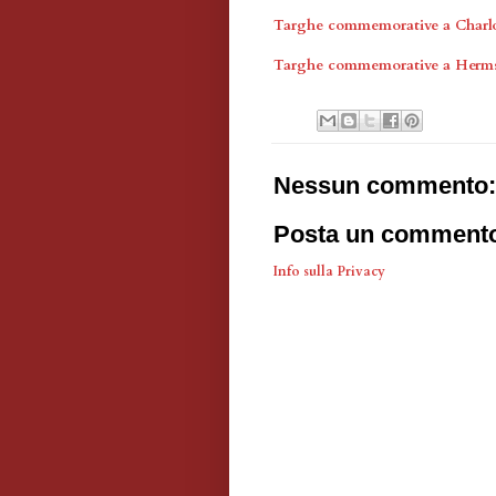
Targhe commemorative a Charl
Targhe commemorative a Herm
Nessun commento:
Posta un comment
Info sulla Privacy