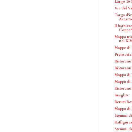
Largo 16 
Via del V
Targa d'i
Accatt
Il barbier
Coppe"
Mappa tri
nel XIV 
Mappe di
Preistori
Ristorant
Ristoranti
Mappa di 
Mappa di 
Ristorant
Insights
Rerum Ro
Mappa di 
Stemmi di
Raffiguraz
Stemmi de