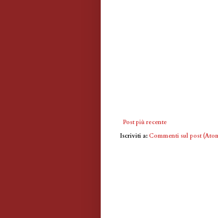
Post più recente
Iscriviti a:
Commenti sul post (Ato