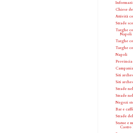
Informazi
Chiese de
Attività 
Strade sc
Targhe co
Napoli
Targhe c
Targhe c
Napoli
Provincia
Campani
Siti arche
Siti arche
Strade ne
Strade ne
Negozi st
Bar e caf
Strade de
Statue e 
Castro P