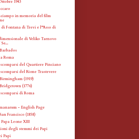
Ottobre 1943
accaro
nciampo in memoria del film
one
e di Fontana di Trevi e l'"Asso di
dimensionale di Veliko Tarnovo
Se...
 Barbados
a a Roma
i scomparsi del Quartiere Pinciano
 scomparsi del Rione Trastevere
Birmingham (1919)
Bridgetown (1776)
i scomparsi di Roma
manarum - English Page
San Francisco (1858)
 Papa Leone XIII
ioni degli stemmi dei Papi
i Papi