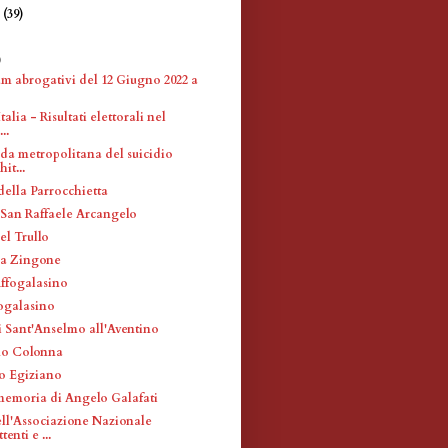
e
(39)
)
)
m abrogativi del 12 Giugno 2022 a
Italia - Risultati elettorali nel
..
da metropolitana del suicidio
hit...
della Parrocchietta
 San Raffaele Arcangelo
el Trullo
lla Zingone
Affogalasino
fogalasino
i Sant'Anselmo all'Aventino
no Colonna
o Egiziano
memoria di Angelo Galafati
ell'Associazione Nazionale
enti e ...