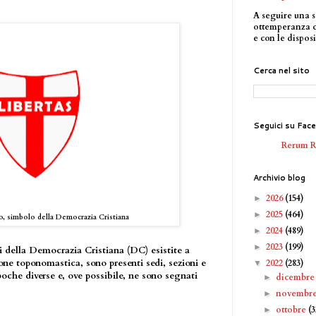
A seguire una s
ottemperanza 
e con le disposi
Cerca nel sito
Seguici su Fac
Rerum 
Archivio blog
2026
(154)
►
2025
(464)
►
o, simbolo della Democrazia Cristiana
2024
(489)
►
2023
(199)
►
i della Democrazia Cristiana (DC) esistite a
one toponomastica, sono presenti sedi, sezioni e
2022
(283)
▼
poche diverse e, ove possibile, ne sono segnati
dicembr
►
novembr
►
ottobre
(3
►