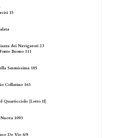
e
rcisi 15
ralata
iazza dei Navigatori 23
 Fonte Buono 111
ella Serenissima 185
io Collatino 163
l Quarticciolo (Lotto II)
a Nuova 1093
aso De Vio 6/8