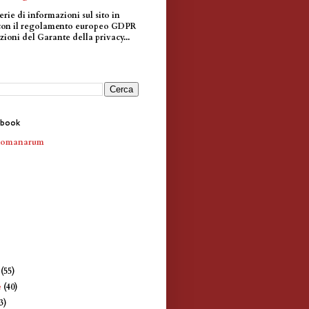
erie di informazioni sul sito in
con il regolamento europeo GDPR
zioni del Garante della privacy...
ebook
Romanarum
e
(55)
e
(40)
3)