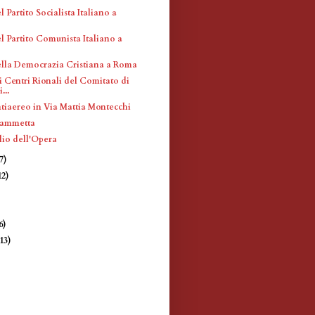
l Partito Socialista Italiano a
l Partito Comunista Italiano a
ella Democrazia Cristiana a Roma
i Centri Rionali del Comitato di
...
ntiaereo in Via Mattia Montecchi
iammetta
lio dell'Opera
7)
12)
)
6)
(13)