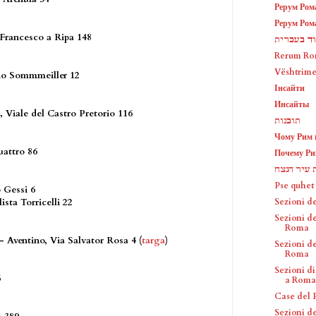
Рерум Ром
Рерум Ром
 Francesco a Ripa 148
וד בעברית
Rerum Ro
Vështrim
no Sommmeiller 12
Інсайти
Инсайты
 Viale del Castro Pretorio 116
תובנות
Чому Рим 
uattro 86
Почему Ри
 עיר הנצח
Pse quhet
 Gessi 6
Sezioni de
ista Torricelli 22
Sezioni d
Roma
 Aventino, Via Salvator Rosa 4 (
targa
)
Sezioni de
Roma
Sezioni di
5
a Roma
Case del 
Sezioni d