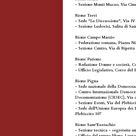
- Sezione Monti Macao, Via Cim
Rione Trevi
- Sede "La Discussione", Via 
- Sezione Ludovisi, Salita di Sa
Rione Campo Marzio
- Federazione romana, Piazza Ni
- Sezione Centro, Via di Ripetta
Rione Parione
- Redazione Donne e società, C
- Ufficio Legislativo, Corso del
Rione Pigna
- Sede nazionale della Democraz
- Centro Internazionale Democra
Documentazione (CIDEC), Via de
- Sezione Esteri, Via del Plebisc
- Sede dell'Unione Europea dei 
Plebiscito 107
Rione Sant'Eustachio
- Sezione tecnica - segreteria 
- Ufficio del tempo libero, Larg