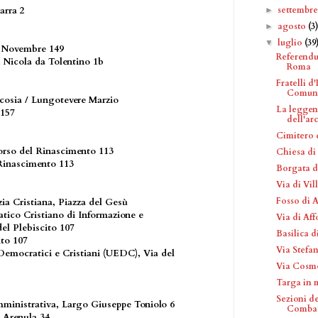
settembr
arra 2
►
agosto
(3
►
luglio
(39
▼
IV Novembre 149
Referendu
n Nicola da Tolentino 1b
Roma
Fratelli d'
Comun.
cosia / Lungotevere Marzio
La leggen
 157
dell'arc
Cimitero 
orso del Rinascimento 113
Chiesa di
 Rinascimento 113
Borgata d
Via di Vi
Fosso di 
ia Cristiana, Piazza del Gesù
tico Cristiano di Informazione e
Via di Af
l Plebiscito 107
Basilica d
ito 107
Via Stefa
Democratici e Cristiani (UEDC), Via del
Via Cosm
Targa in 
Sezioni d
amministrativa, Largo Giuseppe Toniolo 6
Combatt
o Arenula 34