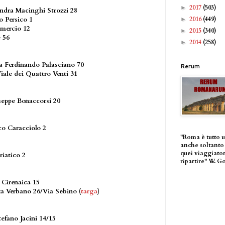
2017
(503)
►
andra Macinghi Strozzi 28
2016
(449)
o Persico 1
►
mmercio 12
2015
(340)
►
e 56
2014
(258)
►
a Ferdinando Palasciano 70
Rerum
iale dei Quattro Venti 31
useppe Bonaccorsi 20
co Caracciolo 2
"Roma è tutto 
anche soltanto 
quei viaggiator
riatico 2
ripartire" W. G
 Cirenaica 15
zza Verbano 26/Via Sebino (
targa
)
tefano Jacini 14/15