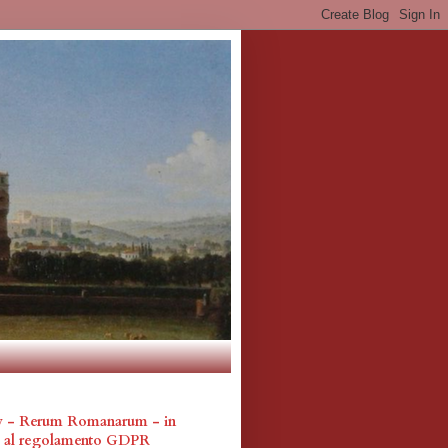
cy - Rerum Romanarum - in
a al regolamento GDPR