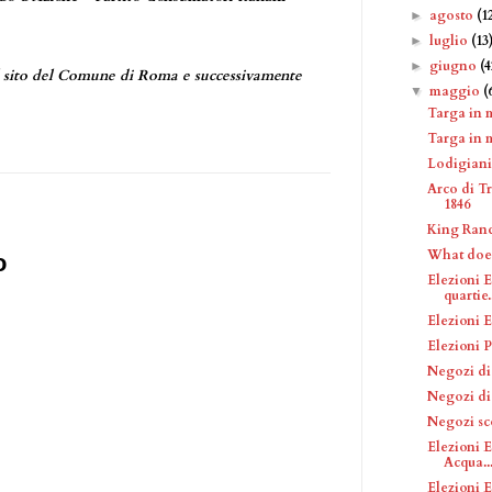
agosto
(1
►
luglio
(13
►
giugno
(4
►
al sito del Comune di Roma e successivamente
maggio
(
▼
Targa in 
Targa in 
Lodigiani
Arco di Tr
1846
King Ran
What doe
o
Elezioni E
quartie.
Elezioni 
Elezioni P
Negozi di
Negozi di
Negozi sc
Elezioni E
Acqua..
Elezioni E