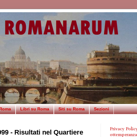
 Roma
Libri su Roma
Siti su Roma
Sezioni
Privacy Poli
99 - Risultati nel Quartiere
ottemperanz