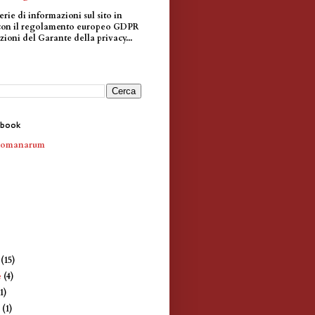
erie di informazioni sul sito in
con il regolamento europeo GDPR
zioni del Garante della privacy...
ebook
Romanarum
e
(15)
e
(4)
1)
e
(1)