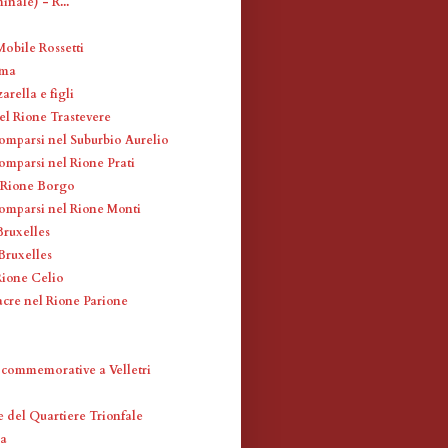
nale) - R...
Mobile Rossetti
oma
arella e figli
l Rione Trastevere
omparsi nel Suburbio Aurelio
omparsi nel Rione Prati
l Rione Borgo
omparsi nel Rione Monti
Bruxelles
Bruxelles
Rione Celio
acre nel Rione Parione
 commemorative a Velletri
e del Quartiere Trionfale
ca