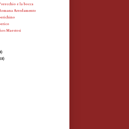
l'orecchio e la bocca
a Romana Arredamento
berichino
berico
thos Maestosi
8)
(18)