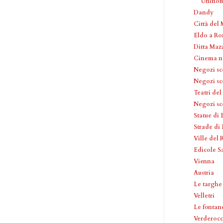
Uninomi
Dandy
Città del 
Eldo a R
Ditta Mazz
Cinema ne
Negozi sc
Negozi sc
Teatri de
Negozi sc
Statue di 
Strade di 
Ville del 
Edicole S
Vienna
Austria
Le targhe
Velletri
Le fontan
Verderoc