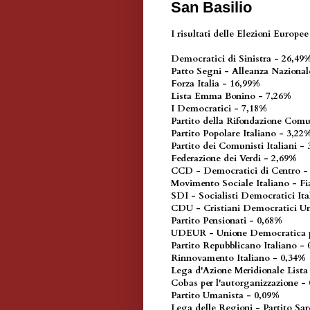
San Basilio
I risultati delle Elezioni Europe
Democratici di Sinistra - 26,4
Patto Segni - Alleanza Naziona
Forza Italia - 16,99%
Lista Emma Bonino - 7,26%
I Democratici - 7,18%
Partito della Rifondazione Comu
Partito Popolare Italiano - 3,22
Partito dei Comunisti Italiani -
Federazione dei Verdi - 2,69%
CCD - Democratici di Centro 
Movimento Sociale Italiano - F
SDI - Socialisti Democratici Ita
CDU - Cristiani Democratici Un
Partito Pensionati - 0,68%
UDEUR - Unione Democratica pe
Partito Repubblicano Italiano -
Rinnovamento Italiano - 0,34%
Lega d'Azione Meridionale Lista
Cobas per l'autorganizzazione 
Partito Umanista - 0,09%
Lega delle Regioni - Partito Sar