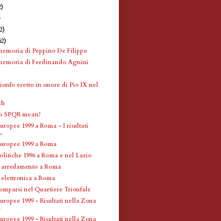
2)
)
2)
62)
memoria di Peppino De Filippo
memoria di Ferdinando Agnini
ionfo eretto in onore di Pio IX nel
ch
s SPQR mean?
uropee 1999 a Roma - I risultati
..
Europee 1999 a Roma
olitiche 1996 a Roma e nel Lazio
 arredamento a Roma
 elettronica a Roma
omparsi nel Quartiere Trionfale
uropee 1999 - Risultati nella Zona
.
uropee 1999 - Risultati nella Zona