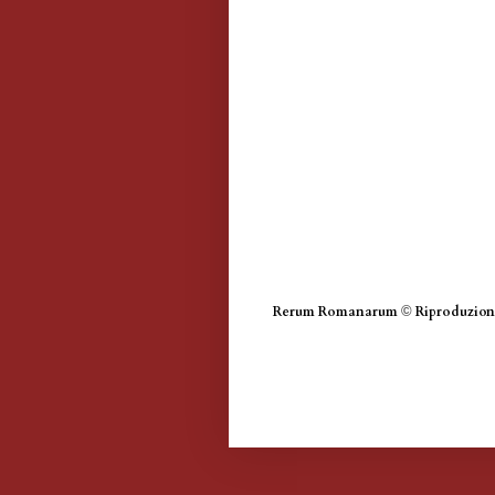
Rerum Romanarum
©
Riproduzione