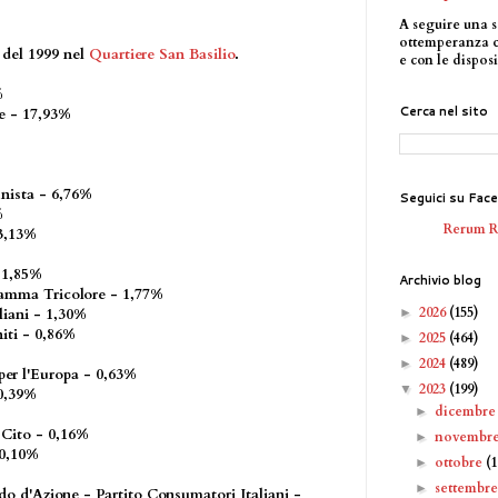
A seguire una s
ottemperanza 
e del 1999 nel
Quartiere San Basilio
.
e con le disposi
9%
Cerca nel sito
le - 17,93%
nista - 6,76%
Seguici su Fac
%
Rerum 
 3,13%
- 1,85%
Archivio blog
iamma Tricolore - 1,77%
2026
(155)
►
liani - 1,30%
iti - 0,86%
2025
(464)
►
2024
(489)
►
r l'Europa - 0,63%
2023
(199)
▼
 0,39%
dicembr
►
 Cito - 0,16%
novembr
►
- 0,10%
ottobre
(1
►
settembr
►
do d'Azione - Partito Consumatori Italiani -