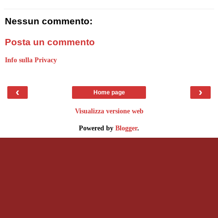
Nessun commento:
Posta un commento
Info sulla Privacy
‹
›
Home page
Visualizza versione web
Powered by
Blogger
.