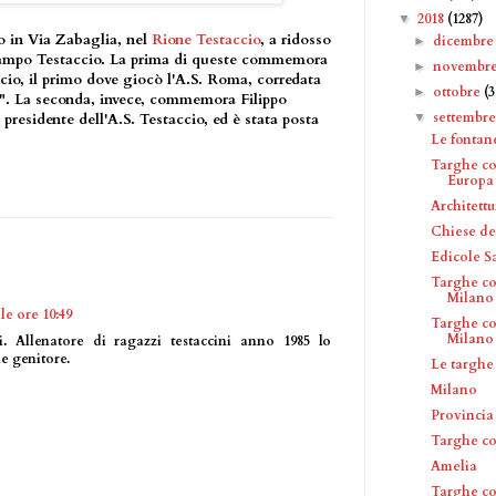
2018
(1287)
▼
o in Via Zabaglia, nel
Rione Testaccio
, a ridosso
dicembr
►
Campo Testaccio. La prima di queste commemora
novembr
►
cio, il primo dove giocò l'A.S. Roma, corredata
ottobre
(
►
ia". La seconda, invece, commemora Filippo
settembr
▼
 presidente dell'A.S. Testaccio, ed è stata posta
Le fontan
Targhe c
Europa
Architettu
Chiese de
Edicole S
Targhe co
Milano
le ore 10:49
Targhe co
Milano
. Allenatore di ragazzi testaccini anno 1985 lo
e genitore.
Le targhe
Milano
Provincia
Targhe c
Amelia
Targhe c