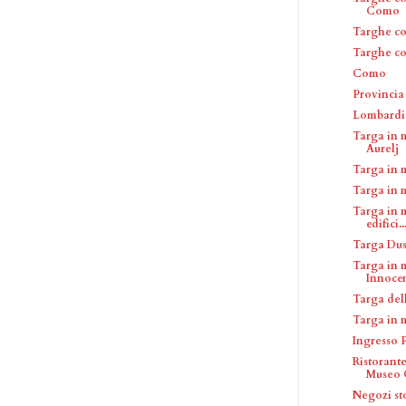
Como
Targhe c
Targhe c
Como
Provinci
Lombardi
Targa in 
Aurelj
Targa in 
Targa in 
Targa in 
edifici..
Targa Dus
Targa in 
Innoce
Targa del
Targa in 
Ingresso 
Ristorant
Museo C
Negozi sto