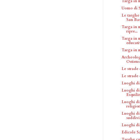
Targa in 
Uomo di S
Le targhe
San Bas
Targa in 
ripre...
Targa in 
educativ
Targa in 
Archeolog
Ostiens
Le strade
Le strade
Luoghi di
Luoghi di 
Esquili
Luoghi di
religio
Luoghi di
suddivis
Luoghi di
Edicole S
Targhe co