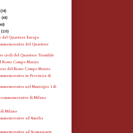
e
(38)
e
(48)
360)
e
(135)
e del Quartiere Europa
ommemorative del Quartiere
re civili del Quartiere Trionfale
l Rione Campo Marzio
acre del Rione Campo Marzio
mmemorative in Provincia di
mmemorative nel Municipio 1 di
 commemorative di Milano
 di Milano
ommemorative ad Amelia
ommemorative ad Acquasparta