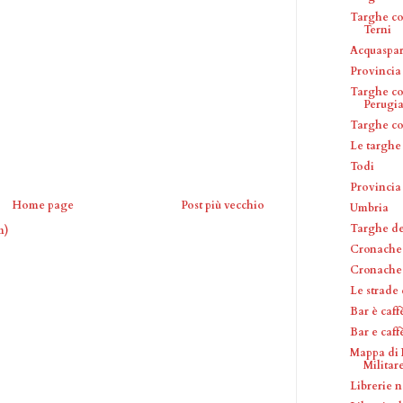
Targhe co
Terni
Acquaspar
Provincia 
Targhe co
Perugi
Targhe c
Le targhe
Todi
Provincia
Home page
Post più vecchio
Umbria
Targhe del
m)
Cronache 
Cronache
Le strade
Bar è caff
Bar e caf
Mappa di 
Militare 
Librerie n