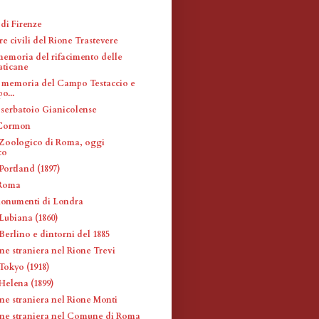
di Firenze
re civili del Rione Trastevere
memoria del rifacimento delle
aticane
 memoria del Campo Testaccio e
po...
 serbatoio Gianicolense
Cormon
Zoologico di Roma, oggi
co
Portland (1897)
 Roma
monumenti di Londra
Lubiana (1860)
Berlino e dintorni del 1885
ne straniera nel Rione Trevi
Tokyo (1918)
Helena (1899)
ne straniera nel Rione Monti
ne straniera nel Comune di Roma