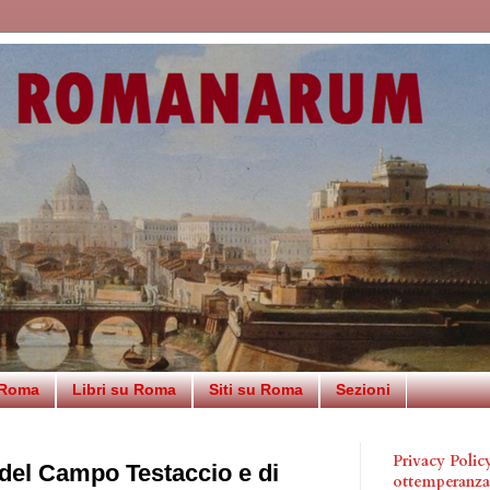
 Roma
Libri su Roma
Siti su Roma
Sezioni
Privacy Poli
del Campo Testaccio e di
ottemperanz