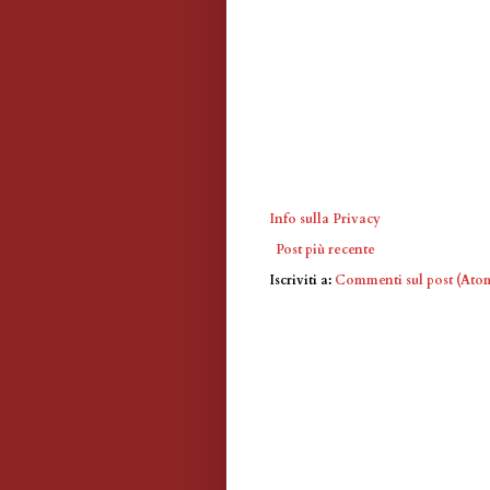
Info sulla Privacy
Post più recente
Iscriviti a:
Commenti sul post (Ato