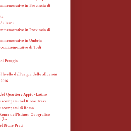
mmemorative in Provincia di
ta
di Terni
mmemorative in Provincia di
a
ommemorative in Umbria
 commemorative di Todi
 di Perugia
 livello dell'acqua delle alluvioni
2016
 del Quartiere Appio-Latino
è scomparsi nel Rione Trevi
fè scomparsi di Roma
Roma dell'Istituto Geografico
(1...
el Rione Prati