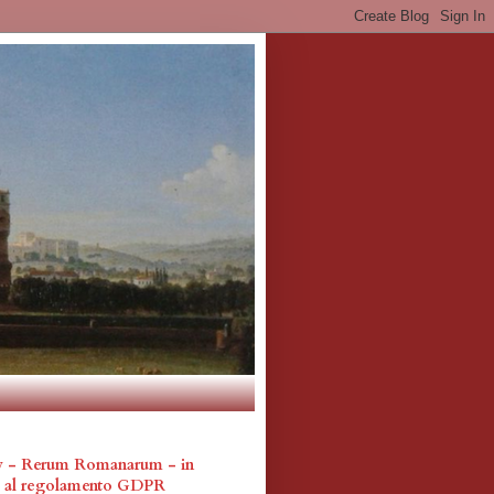
cy - Rerum Romanarum - in
a al regolamento GDPR