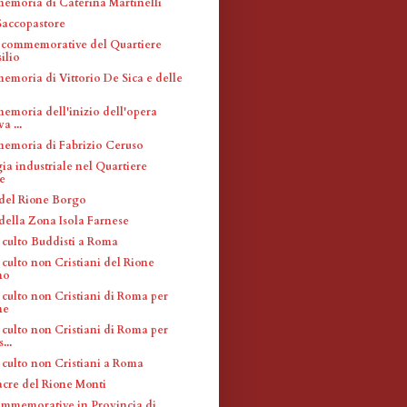
memoria di Caterina Martinelli
accopastore
 commemorative del Quartiere
ilio
memoria di Vittorio De Sica e delle
memoria dell'inizio dell'opera
a ...
memoria di Fabrizio Ceruso
ia industriale nel Quartiere
e
 del Rione Borgo
 della Zona Isola Farnese
 culto Buddisti a Roma
culto non Cristiani del Rione
no
 culto non Cristiani di Roma per
ne
 culto non Cristiani di Roma per
...
 culto non Cristiani a Roma
acre del Rione Monti
mmemorative in Provincia di