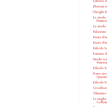
Librerie 
Elezioni s
I luoghi d
Le strade
Fiumic
Le strade
Palazzine
Pietre d'
Pietre d'
Edicole S
Fontane d
Strade sc
Vittori
Edicole S
Zone, are
Quartie
Edicole S
Crocifisso
Tiburtino 
Le targhe
Collat