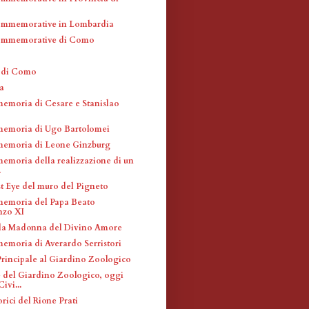
ommemorative in Lombardia
ommemorative di Como
a di Como
a
memoria di Cesare e Stanislao
memoria di Ugo Bartolomei
memoria di Leone Ginzburg
memoria della realizzazione di un
.
t Eye del muro del Pigneto
memoria del Papa Beato
nzo XI
la Madonna del Divino Amore
memoria di Averardo Serristori
Principale al Giardino Zoologico
e del Giardino Zoologico, oggi
ivi...
rici del Rione Prati