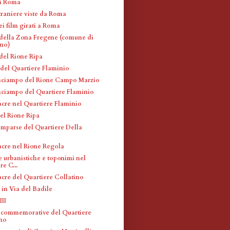
di Roma
traniere viste da Roma
ei film girati a Roma
 della Zona Fregene (comune di
ino)
 del Rione Ripa
 del Quartiere Flaminio
inciampo del Rione Campo Marzio
inciampo del Quartiere Flaminio
acre nel Quartiere Flaminio
el Rione Ripa
omparse del Quartiere Della
a
acre nel Rione Regola
e urbanistiche e toponimi nel
re C...
acre del Quartiere Collatino
 in Via del Badile
III
 commemorative del Quartiere
ino