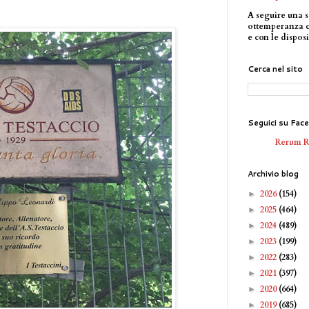
A seguire una s
ottemperanza 
e con le disposi
Cerca nel sito
Seguici su Fac
Rerum 
Archivio blog
2026
(154)
►
2025
(464)
►
2024
(489)
►
2023
(199)
►
2022
(283)
►
2021
(397)
►
2020
(664)
►
2019
(685)
►