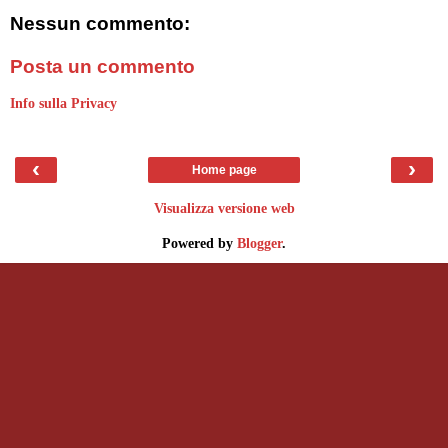
Nessun commento:
Posta un commento
Info sulla Privacy
‹
›
Home page
Visualizza versione web
Powered by
Blogger
.