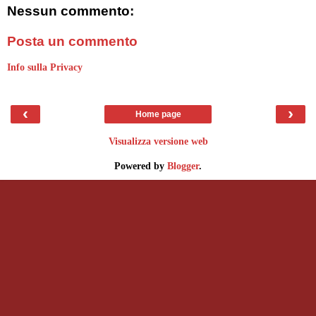
Nessun commento:
Posta un commento
Info sulla Privacy
‹
›
Home page
Visualizza versione web
Powered by
Blogger
.