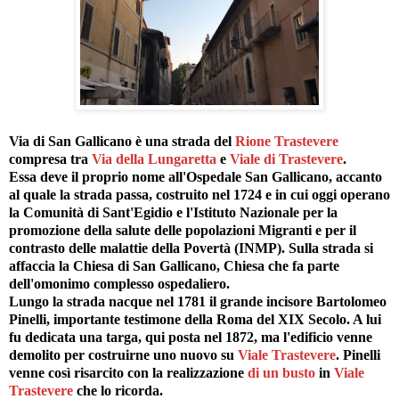
Via di San Gallicano è una strada del
Rione Trastevere
compresa tra
Via della Lungaretta
e
Viale di Trastevere
.
Essa deve il proprio nome all'Ospedale San Gallicano, accanto
al quale la strada passa, costruito nel 1724 e in cui oggi operano
la Comunità di Sant'Egidio e l'Istituto Nazionale per la
promozione della salute delle popolazioni Migranti e per il
contrasto delle malattie della Povertà (INMP). Sulla strada si
affaccia la Chiesa di San Gallicano, Chiesa che fa parte
dell'omonimo complesso ospedaliero.
Lungo la strada nacque nel 1781 il grande incisore Bartolomeo
Pinelli, importante testimone della Roma del XIX Secolo. A lui
fu dedicata una targa, qui posta nel 1872, ma l'edificio venne
demolito per costruirne uno nuovo su
Viale Trastevere
. Pinelli
venne così risarcito con la realizzazione
di un busto
in
Viale
Trastevere
che lo ricorda.